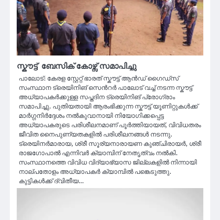
സ്കൗട്ട് ബേസിക് കോഴ്സ് സമാപിച്ചു
പാലോട്: കേരള സ്റ്റേറ്റ് ഭാരത് സ്കൗട്ട് ആൻഡ് ഗൈഡ്സ്
സംസ്ഥാന ട്രെയിനിങ് സെൻറർ പാലോട് വച്ച് നടന്ന സ്കൗട്ട്
അധ്യാപകർക്കുള്ള സപ്തദിന ട്രെയിനിങ് പ്രോഗ്രാം
സമാപിച്ചു. പുതിയതായി ആരംഭിക്കുന്ന സ്കൗട്ട് യൂണിറ്റുകൾക്ക്
മാർഗ്ഗനിർദ്ദേശം നൽകുവാനായി നിയോഗിക്കപ്പെട്ട
അധ്യാപകരുടെ പരിശീലനമാണ് പൂർത്തിയായത്, വിവിധതരം
ജീവിത നൈപുണ്യതകളിൽ പരിശീലനങ്ങൾ നടന്നു.
ട്രെയിനർമാരായ, ശ്രീ സൂര്യനാരായണ കുഞ്ചിരായർ, ശ്രീ
രാജഗോപാൽ എന്നിവർ ക്യാമ്പിന് നേതൃത്വം നൽകി.
സംസ്ഥാനത്തെ വിവിധ വിദ്യാഭ്യാസ ജില്ലകളിൽ നിന്നായി
നാല്പതോളം അധ്യാപകർ ക്യാമ്പിൽ പങ്കെടുത്തു.
കുട്ടികൾക്ക് ദ്വിതീയ…