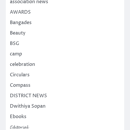
association news
AWARDS
Bangades
Beauty
BSG
camp
celebration
Circulars
Compass
DISTRICT NEWS
Dwithiya Sopan
Ebooks
𝓔𝓭𝓲𝓽𝓸𝓻𝓲𝓪𝓵