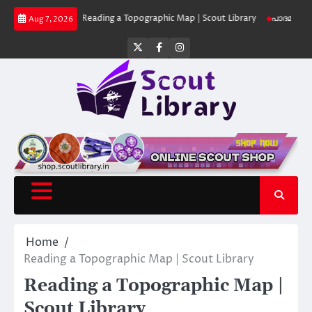
Skip
Library
Reading a Topographic Map | Scout Library
പാദമുദ്രകൾ വിടരുത്
Aug 7, 2026
to
content
Twitter
Facebook
Instagram
Home
Reading a Topographic Map | Scout Library
Reading a Topographic Map |
Scout Library