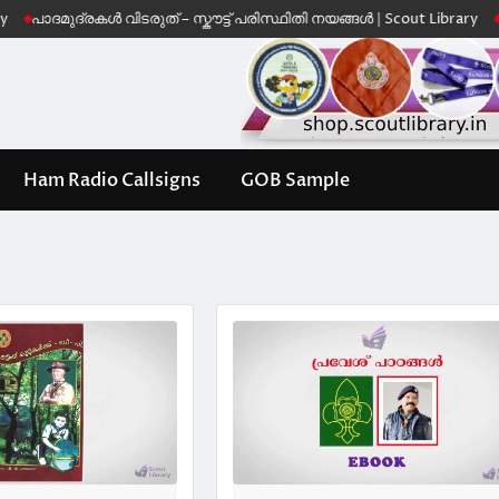
ുദ്രകൾ വിടരുത് – സ്കൗട്ട് പരിസ്ഥിതി നയങ്ങൾ | Scout Library
Leave No
Ham Radio Callsigns
GOB Sample