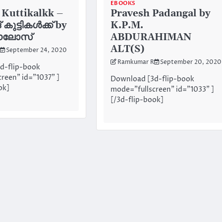
EBOOKS
 Kuttikalkk –
Pravesh Padangal by
് കുട്ടികൾക്ക് by
K.P.M.
പൗലോസ്
ABDURAHIMAN
ALT(S)
September 24, 2020
Ramkumar R
September 20, 2020
d-flip-book
reen" id="1037" ]
Download [3d-flip-book
ok]
mode="fullscreen" id="1033" ]
[/3d-flip-book]