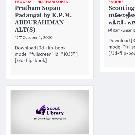
EBOOKS
PRATHAM SOPAN
EBOOKS
Pratham Sopan
Scouting
Padangal by K.P.M.
സ്‌കൗട്ടിങ
ABDURAHIMAN
പി.വി . 
ALT(S)
Ramkumar R
October 4, 2020
Download [3
mode="fullsc
Download [3d-flip-book
[/3d-flip-bo
mode="fullscreen" id="1035" ]
[/3d-flip-book]