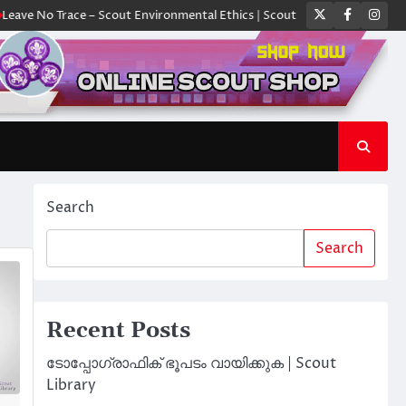
Twitter
Faceboo
Ins
 Trace – Scout Environmental Ethics | Scout Library
ക്യാമ്പിൽ ഓരോ സ
Search
Search
Recent Posts
ടോപ്പോഗ്രാഫിക് ഭൂപടം വായിക്കുക | Scout
Library