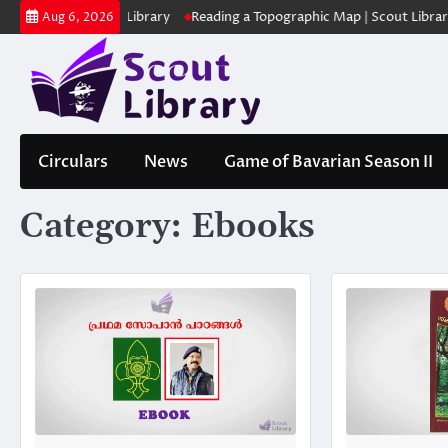
Skip
ക | Scout Library
Reading a Topographic Map | Scout Library
പാദമ
Aug 6, 2026
to
content
Circulars
News
Game of Bavarian Season II
Category:
Ebooks