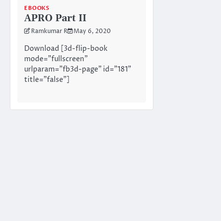
EBOOKS
APRO Part II
Ramkumar R
May 6, 2020
Download [3d-flip-book
mode="fullscreen"
urlparam="fb3d-page" id="181"
title="false"]