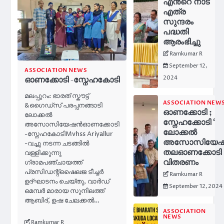
എൻറെ നാട്
എത്ര
സുന്ദരം
പദ്ധതി
ആരംഭിച്ചു
Ramkumar R
September 12,
ASSOCIATION NEWS
2024
ഓണക്കോടി -സ്നേഹകോടി
മലപ്പുറം: ഭാരത് സ്കൗട്ട്
ASSOCIATION NEW
&ഗൈഡ്സ് പരപ്പനങ്ങാടി
ഓണക്കോടി ;
ലോക്കൽ
സ്നേഹക്കോടി ‘
അസോസിയേഷൻഓണക്കോടി
ലോക്കൽ
-സ്നേഹകോടിMvhss Ariyallur
അസോസിയേ
-വച്ചു നടന്ന ചടങ്ങിൽ
തലഓണക്കോടി
വള്ളിക്കുന്നു
വിതരണം
ഗ്രാമപഞ്ചായത്ത്
പ്രസിഡന്റ്‌ഷൈലജ ടീച്ചർ
Ramkumar R
ഉദ്ഘാടനം ചെയ്തു, വാർഡ്
September 12, 2024
മെമ്പർ മാരായ സുനിലത്ത്
ആബിദ്, ഉഷ ചേലക്കൽ…
ASSOCIATION
NEWS
Ramkumar R