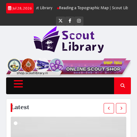
Skip
ക്കുക | Scout Library
Reading a Topographic Map | Scout Library
പാദമു
Jul 28, 2026
to
content
Twitter
Facebook
Instagram
Latest