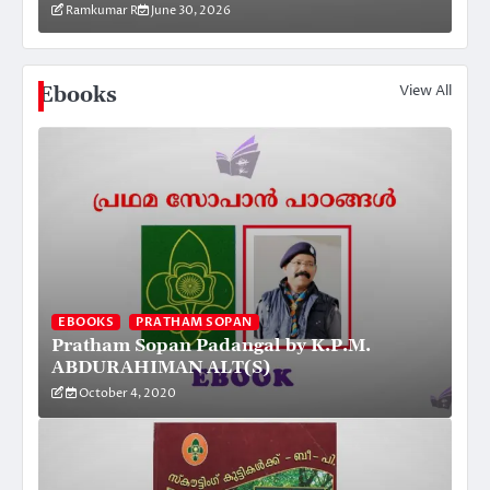
Ramkumar R
June 30, 2026
R
View All
Ebooks
EBOOKS
PRATHAM SOPAN
Pratham Sopan Padangal by K.P.M.
ABDURAHIMAN ALT(S)
October 4, 2020