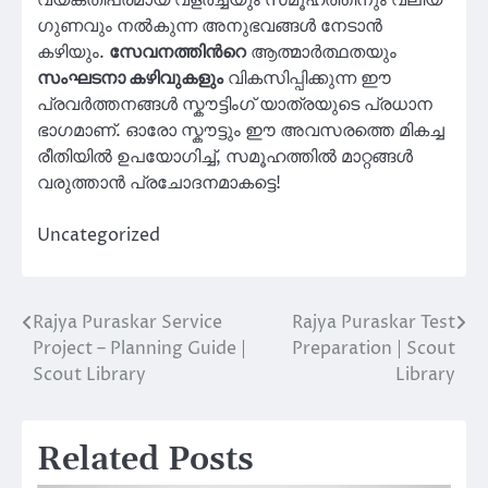
വ്യക്തിപരമായ വളർച്ചയും സമൂഹത്തിനും വലിയ
ഗുണവും നൽകുന്ന അനുഭവങ്ങൾ നേടാൻ
കഴിയും.
സേവനത്തിന്‍റെ
ആത്മാർത്ഥതയും
സംഘടനാ കഴിവുകളും
വികസിപ്പിക്കുന്ന ഈ
പ്രവര്‍ത്തനങ്ങള്‍ സ്കൗട്ടിംഗ് യാത്രയുടെ പ്രധാന
ഭാഗമാണ്. ഓരോ സ്കൗട്ടും ഈ അവസരത്തെ മികച്ച
രീതിയിൽ ഉപയോഗിച്ച്, സമൂഹത്തിൽ മാറ്റങ്ങൾ
വരുത്താൻ പ്രചോദനമാകട്ടെ!
Uncategorized
Rajya Puraskar Service
Rajya Puraskar Test
Post
Project – Planning Guide |
Preparation | Scout
navigation
Scout Library
Library
Related Posts