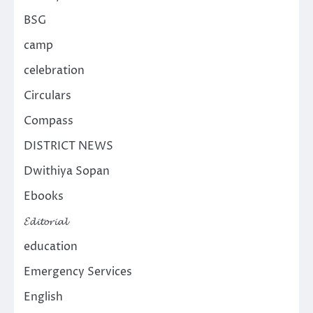
BSG
camp
celebration
Circulars
Compass
DISTRICT NEWS
Dwithiya Sopan
Ebooks
𝓔𝓭𝓲𝓽𝓸𝓻𝓲𝓪𝓵
education
Emergency Services
English