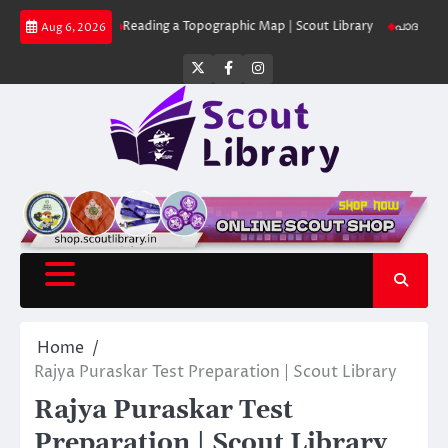
Skip
 Library
Reading a Topographic Map | Scout Library
പാദമുദ്രകൾ വിടരുത്
Aug 6, 2026
to
content
Twitter
Facebook
Instagram
Home
Rajya Puraskar Test Preparation | Scout Library
Rajya Puraskar Test
Preparation | Scout Library