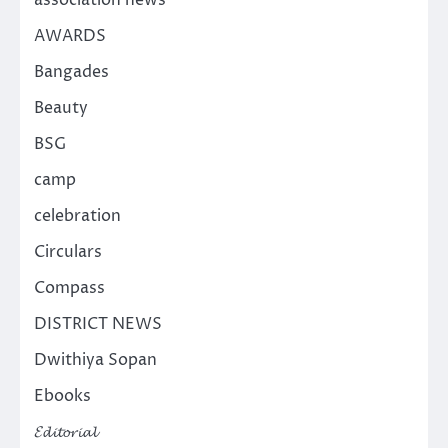
association news
AWARDS
Bangades
Beauty
BSG
camp
celebration
Circulars
Compass
DISTRICT NEWS
Dwithiya Sopan
Ebooks
𝓔𝓭𝓲𝓽𝓸𝓻𝓲𝓪𝓵