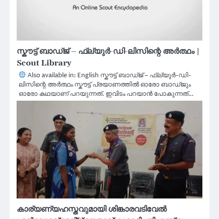
സ്കൗട്ട് ബാഡ്ജ് – ഫ്ല്യുർ-ഡി-ലിസിന്റെ അർത്ഥം |
Scout Library
Also available in: English സ്കൗട്ട് ബാഡ്ജ് – ഫ്ല്യുർ-ഡി-
ലിസിന്റെ അർത്ഥം സ്കൗട്ട് പ്രയാണത്തിൽ ഓരോ ബാഡ്ജും
ഓരോ കഥയാണ് പറയുന്നത്. ഇവിടം പറയാൻ പോകുന്നത്…
കാര്യണ്യഹസ്തവുമായി ശിങ്കാരവടിവേൽ