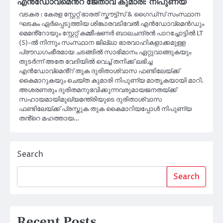
എൻഡോവ്മെൻ്റ് ജേതാവ് കുമാരി: നിപുണ്യ
വടകര : കേരള സ്റ്റേറ്റ് ഭാരത് സ്കൗട്ട്സ് & ഗൈഡ്സ് സംസ്ഥാന
ഘടകം ഏർപ്പെടുത്തിയ ശിങ്കാരവടിവേൽ എൻഡോവ്മെൻഡും
മെമൻ്റോയും സ്റ്റേറ്റ് കമ്മീഷണർ ബാലചന്ദ്രൻ പാറച്ചോട്ടിൽ LT
(S)-ൽ നിന്നും സംസ്ഥാന ജില്ലാ ഭാരവാഹികളാക്കമുള്ള
പ്രൗഡഗംഭീരമായ ചടങ്ങിൽ സാഭിമാനം ഏറ്റുവാങ്ങുകയും
തുടർന്ന് അതേ വേദിയിൽ വെച്ച് തനിക്ക് ലഭിച്ച
എൻഡോവ്മെൻ്റ് തുക ദുരിതാശ്വാസ ഫണ്ടിലേയ്ക്ക്
കൈമാറുകയും ചെയ്ത കുമാരി നിപുണ്യ മാതൃകയായി മാറി.
അശരണരും ദുരിതമനുഭവിക്കുന്നവരുമായജനതയ്ക്ക്
സഹായമായിമുഖ്യമന്ത്രിയുടെ ദുരിതാശ്വാസ
ഫണ്ടിലേയ്ക്ക് പ്രസ്തുക തുക കൈമാറിയപ്പോൾ നിപുണ്യ
തൻ്റെ മഹത്തായ…
Search
Search
Recent Posts