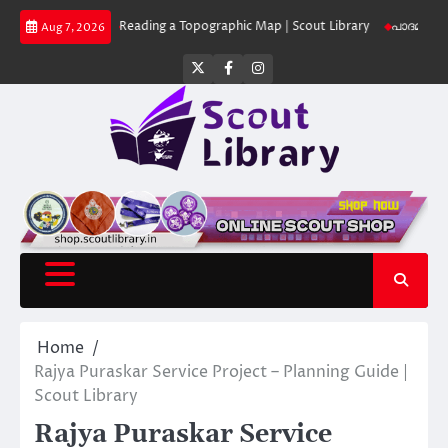
Skip
Library
Reading a Topographic Map | Scout Library
പാദമുദ്രകൾ വിടരുത്
Aug 7, 2026
to
content
Twitter
Facebook
Instagram
Home
Rajya Puraskar Service Project – Planning Guide |
Scout Library
Rajya Puraskar Service