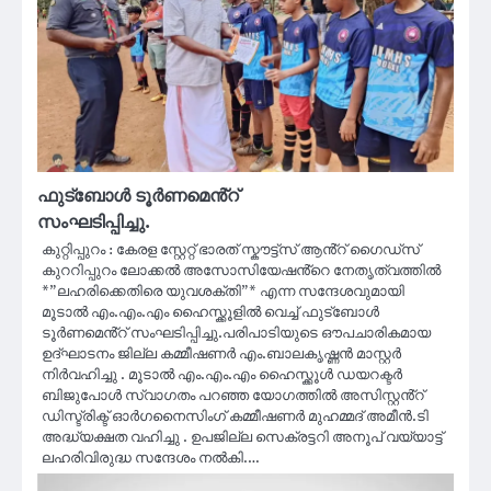
ഫുട്ബോൾ ടൂർണമെൻ്റ്
സംഘടിപ്പിച്ചു.
കുറ്റിപ്പുറം : കേരള സ്റ്റേറ്റ് ഭാരത് സ്കൗട്ട്സ് ആൻ്റ് ഗൈഡ്സ്
കുററിപ്പുറം ലോക്കൽ അസോസിയേഷൻ്റെ നേതൃത്വത്തിൽ
*”ലഹരിക്കെതിരെ യുവശക്തി”* എന്ന സന്ദേശവുമായി
മൂടാൽ എം.എം.എം ഹൈസ്ക്കൂളിൽ വെച്ച് ഫുട്ബോൾ
ടൂർണമെൻ്റ് സംഘടിപ്പിച്ചു.പരിപാടിയുടെ ഔപചാരികമായ
ഉദ്ഘാടനം ജില്ല കമ്മീഷണർ എം.ബാലകൃഷ്ണൻ മാസ്റ്റർ
നിർവഹിച്ചു . മൂടാൽ എം.എം.എം ഹൈസ്ക്കൂൾ ഡയറക്ടർ
ബിജുപോൾ സ്വാഗതം പറഞ്ഞ യോഗത്തിൽ അസിസ്റ്റൻ്റ്
ഡിസ്ട്രിക്ട് ഓർഗനൈസിംഗ് കമ്മീഷണർ മുഹമ്മദ് അമീൻ.ടി
അദ്ധ്യക്ഷത വഹിച്ചു . ഉപജില്ല സെക്രട്ടറി അനൂപ് വയ്യാട്ട്
ലഹരിവിരുദ്ധ സന്ദേശം നൽകി.…