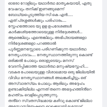
ഓരോ റോളിലും യഥാർത്ഥ മാതൃകയായി, ഏതു
വേഷവും തനിക്ക് ഇണങ്ങുമെന്ന്
ബോധ്യപ്പെടുത്തിയ സി കെ എൻ…..
ഏത് പ്രശ്നങ്ങൾക്കും പരിഹാരം….
സ്നേഹത്തോടെ യു ളള ഉപദേശങ്ങൾ
കാർക്കശ്യത്തോടെയുള്ള നിർദ്ദേശങ്ങൾ…
ആരെങ്കിലും എന്തെങ്കിലും അഭിപ്രായങ്ങളോ
നിർദ്ദേശങ്ങളോ പറഞ്ഞാൽ
പൂർണ്ണമനസ്സോടെ പരിഗണിക്കുന്ന യഥാർത്ഥ
നേതൃപാടവം…. നേതൃസ്ഥാനത്തിരുന്നു കൊണ്ട്
ഒരിക്കൽ പോലും ഒരാളുടെയും മനസ്
വേദനിപ്പിക്കാത്ത യഥാർത്ഥ മനുഷ്യസ്നേഹി….
വടകര പോലെയുള്ള വിശാലമായ ഒരു ജില്ലയിൽ
വിവിധ നേതൃസ്ഥാനങ്ങൾ അലങ്കരിച്ചിട്ടും ഒര്
അസ്വാരസ്യം പോലും ആരിലും അദ്ദേഹം
ഉണ്ടാക്കിയില്ല എന്നത് തന്നെ അദ്ദേഹത്തിൻ്റെ
മഹത്വം വെളിപ്പെടുത്തുന്നു.
തൻ്റെ സ്വതസിദ്ധമായ കഴിവു കൊണ്ട് ജില്ലാ
അസോസിയേഷനെ ഒറ്റക്കെട്ടായി മുന്നോട്ട്