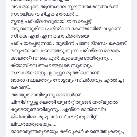
വടകരയുടെ ആദ്യകാല സ്കൗട്ട് തേരോട്ടങ്ങൾക്ക്
സാരഥ്യം വഹിച്ച മഹാരഥൻ….
സ്കൗട്ട് പരിശീലനവുമായി ബന്ധപ്പെട്ട്
നടുവത്തൂരിലെ പരിശീലന കേന്ദ്രത്തിൽ വച്ചാണ്
സി കെ എൻ എന്ന മഹാപ്രതിഭയെ
പരിചയപ്പെടുന്നത്.. തുടർന്ന് പത്തു ദിവസം കൊണ്ട്
മനുഷ്യനെ കടഞ്ഞെടുക്കുന്ന പരിശീലന മാമാങ്ക
കാലത്ത് സി കെ എൻ കൂടെയുണ്ടായിരുന്നു…
ക്യാമ്പിലെ അംഗങ്ങളുടെ സുഖവും
സൗകര്യങ്ങളും ഉറപ്പുവരുത്തിക്കൊണ്ട്…
ഓരോ സ്ഥലത്തും നോട്ടവും സ്പർശവും എത്തിച്ചു
കൊണ്ട്…
അത്ഭുതമായിരുന്നു ഞങ്ങൾക്ക്….
പിന്നീട് സ്കൂളിലെത്തി യൂണിറ്റ് തുടങ്ങിയത് മുതൽ
കൂടെയുണ്ടായിരുന്നു.. എൻ്റെ മാത്രമല്ല
ജില്ലയിലെ മുഴുവൻ സ് കൗട്ട് യൂണിറ്റ്
ലീഡർമാരുടെയും….
ഓരോരുത്തരുടെയും കഴിവുകൾ കണ്ടെത്തുകയും,