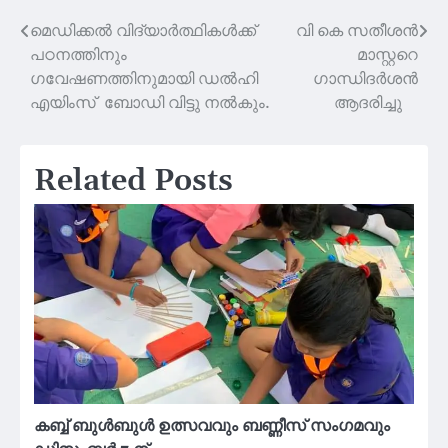
മെഡിക്കൽ വിദ്യാർത്ഥികൾക്ക്
വി കെ സതീശൻ
Post
പഠനത്തിനും
മാസ്റ്ററെ
navigation
ഗവേഷണത്തിനുമായി ഡൽഹി
ഗാന്ധിദർശൻ
എയിംസ് ബോഡി വിട്ടു നൽകും.
ആദരിച്ചു
Related Posts
കബ്ബ് ബുൾബുൾ ഉത്സവവും ബണ്ണീസ് സംഗമവും