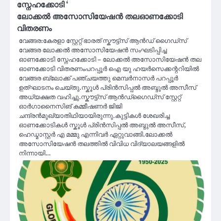
സ്നേഹക്കോടി ‘
ലോക്കൽ അസോസിയേഷൻ തലഓണക്കോടി
വിതരണം
വേങ്ങര:കേരളാ സ്റ്റേറ്റ് ഭാരത് സ്കൗട്ട്സ് ആൻഡ് ഗൈഡ്സ്
വേങ്ങര ലോക്കൽ അസോസിയേഷൻ സംഘടിപ്പിച്ച
ഓണക്കോടി സ്നേഹക്കോടി – ലോക്കൽ അസോസിയേഷൻ തല
ഓണക്കോടി വിതരണംപറപ്പൂർ ഐ യു ഹയർസെക്കന്ററിയിൽ
വേങ്ങര ബ്ലോക്ക്‌ പഞ്ചയത്തു മെമ്പർനാസർ പറപ്പൂർ
ഉത്ഘാടനം ചെയ്തു.സ്കൂൾ പ്രിൻസിപ്പൽ അബ്ദുൽ അസീസ്
അധ്യക്ഷത വഹിച്ചു.സ്കൗട്ട്സ് ആൻഡ്ഗൈഡ്സ് സ്റ്റേറ്റ്
ഓർഗാനൈസിങ് കമ്മീഷണർ ജിജി
ചന്ദ്രൻമുഖ്യാതിഥിയായിരുന്നു.കുട്ടികൾ ശേഖരിച്ച
ഓണക്കോടികൾ സ്കൂൾ പ്രിൻസിപ്പൽ അബ്ദുൽ അസീസ്,
ഹെഡ്മാസ്റ്റർ എ മമ്മു എന്നിവർ ഏറ്റുവാങ്ങി.ലോക്കൽ
അസോസിയേഷൻ തലത്തിൽ വിവിധ വിദ്യാലയങ്ങളിൽ
നിന്നായി…