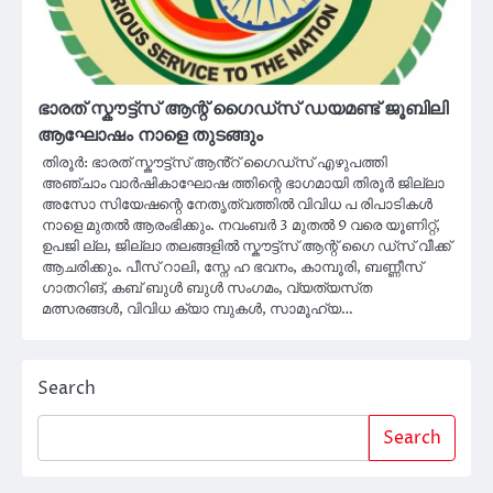
ഭാരത് സ്കൗട്ട്സ് ആന്റ് ഗൈഡ്‌സ് ഡയമണ്ട് ജൂബിലി
ആഘോഷം നാളെ തുടങ്ങും
തിരൂർ: ഭാരത് സ്കൗട്ട്സ് ആൻ്റ് ഗൈഡ്സ് എഴുപത്തി
അഞ്ചാം വാർഷികാഘോഷ ത്തിന്റെ ഭാഗമായി തിരൂർ ജില്ലാ
അസോ സിയേഷന്റെ നേതൃത്വത്തിൽ വിവിധ പ രിപാടികൾ
നാളെ മുതൽ ആരംഭിക്കും. നവംബർ 3 മുതൽ 9 വരെ യൂണിറ്റ്,
ഉപജി ല്ല, ജില്ലാ തലങ്ങളിൽ സ്ക‌ൗട്ട്സ് ആന്റ് ഗൈ ഡ്‌സ് വീക്ക്
ആചരിക്കും. പീസ് റാലി, സ്നേ ഹ ഭവനം, കാമ്പൂരി, ബണ്ണീസ്
ഗാതറിങ്, കബ് ബുൾ ബുൾ സംഗമം, വ്യത്യസ്‌ത
മത്സരങ്ങൾ, വിവിധ ക്യാ മ്പുകൾ, സാമൂഹ്യ…
Search
Search