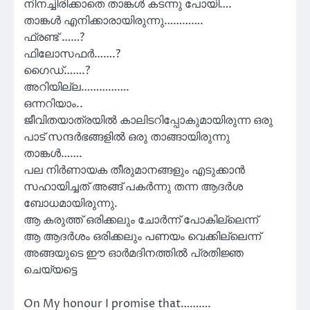
നിനച്ചിരിക്കാതെ താങ്കൾ കടന്നു പോയി….
താങ്കൾ എനിക്കാരായിരുന്നു………….
ഫ്രണ്ട് ……?
ഫിലോസഫർ…….?
ഗൈഡ്…….?
അറിയില്ല…………….
ഒന്നറിയാം..
ജീവിതയാത്രയിൽ കാലിടറിപ്പോകുമായിരുന്ന ഒരു
പാട് സന്ദർഭങ്ങളിൽ ഒരു താങ്ങായിരുന്നു
താങ്കൾ…….
പല നിർണായക തീരുമാനങ്ങളും എടുക്കാൻ
സഹായിച്ചത് അങ്ങ് പകർന്നു തന്ന ആദർശ
ബോധമായിരുന്നു.
ആ കരുത്ത് ഒരിക്കലും ചോർന്ന് പോകില്ലെന്ന്
ആ ആദർശം ഒരിക്കലും പണയം വെക്കില്ലെന്ന്
അങ്ങയുടെ ഈ ഓർമദിനത്തിൽ പ്രതിജ്ഞ
ചെയ്യട്ടെ
On My honour I promise that……….