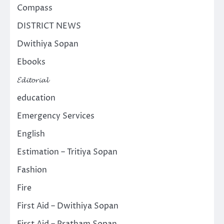
Compass
DISTRICT NEWS
Dwithiya Sopan
Ebooks
𝓔𝓭𝓲𝓽𝓸𝓻𝓲𝓪𝓵
education
Emergency Services
English
Estimation – Tritiya Sopan
Fashion
Fire
First Aid – Dwithiya Sopan
First Aid – Pratham Sopan