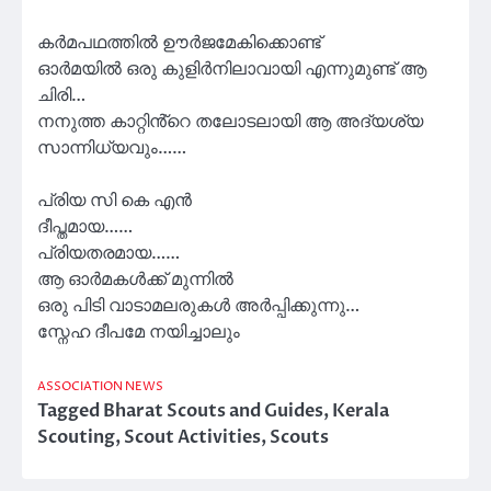
കർമപഥത്തിൽ ഊർജമേകിക്കൊണ്ട്
ഓർമയിൽ ഒരു കുളിർനിലാവായി എന്നുമുണ്ട് ആ
ചിരി…
നനുത്ത കാറ്റിൻ്റെ തലോടലായി ആ അദ്യശ്യ
സാന്നിധ്യവും……
പ്രിയ സി കെ എൻ
ദീപ്തമായ……
പ്രിയതരമായ……
ആ ഓർമകൾക്ക് മുന്നിൽ
ഒരു പിടി വാടാമലരുകൾ അർപ്പിക്കുന്നു…
സ്നേഹ ദീപമേ നയിച്ചാലും
ASSOCIATION NEWS
Tagged
Bharat Scouts and Guides
,
Kerala
Scouting
,
Scout Activities
,
Scouts