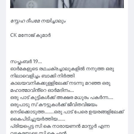
സ്നേഹ ദീപമേ നയിച്ചാലും
CK മനോജ് കുമാർ
സപ്തംബർ 19…
ഓർമകളുടെ രഥചക്രച്ചാലുകളിൽ നനുത്ത ഒരു
നിലാവെളിച്ചം ബാക്കി നിർത്തി
കാലയവനികക്കുള്ളിലേക്ക് നടന്നു മറഞ്ഞ ഒരു
മഹാത്മാവിൻ്റെ ഓർമദിനം…
ഒരു പാട് കുട്ടികൾക്ക് അക്ഷര മധുരം പകർന്ന….
ഒരുപാടു സ് കൗട്ടുകൾക്ക് ജീവിതവിജയം
നേടിക്കൊടുത്ത…….ഒരു പാട് പേരെ ഉയരങ്ങളിലേക്ക്
കൈപിടിച്ചുയർത്തിയ……
പ്രിയപ്പെട്ട സി കെ നാരായണൻ മാസ്റ്റർ എന്ന
വടകരയുടെ സി കെ എൻ.