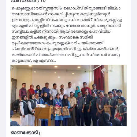
ഡിസംബർ 7 ന്
പെരുമണ്ണ:ഭാരത് സ്കൗട്ട്സ് & ഗൈഡ്സ് തിരൂരങ്ങാടി ജില്ലാ
അസോസിയേഷൻ സംഘടിപ്പിക്കുന്ന കബ്ബ് ബുൾബുൾ
ഉത്സവവും ബണ്ണീസ് സംഗമവും ഡിസംബർ 7 ന് പെരുമണ്ണ എ
എം എൽ പി സ്കൂളിൽ നടക്കും. വേങ്ങര താനൂർ, പരപ്പനങ്ങാടി
സബ്ജില്ലകളിൽ നിന്നായി ആയിരത്തോളം പേർ വിവിധ
ഇനങ്ങളിൽ പങ്കെടുക്കും . സംഘാടക സമിതി
രൂപീകരണയോഗം പെരുമണ്ണക്ലാരി പഞ്ചായത്ത്
പ്രസിഡൻ്റ് ശംസുപുതുമ നിവഹിച്ചു. ജില്ലാ കമ്മീഷണർ
രാജ്മോഹൻ പി അധ്യക്ഷത വഹിച്ചു.വാർഡ് മെമ്പർ സാജു
കാട്ടകത്ത് , എ എസ് ഒ…
ഓണക്കോടി ;