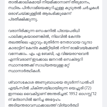
താൽക്കാലികമായി നിയമിക്കാനാണ് തീരുമാനം,
സ്ഥിരം പിൻഗാമിയെക്കുറിച്ചുള്ള കൂടുതൽ ചർച്ചകൾ
ഒരാഴ്ചയ്ക്കുള്ളിൽ ആരംഭിക്കുമെന്ന്
പ്രതീക്ഷിക്കുന്നു.
വരാനിരിക്കുന്ന സെഷനിൽ പ്രായപരിധി
പാലിക്കുകയാണെങ്കിൽ, നിലവിൽ കേന്ദ്ര
തലത്തിലെ ഏറ്റവും മുതിർന്ന നേതാവായ വൃന്ദാ
കാരാട്ടിന് കേന്ദ്ര കമ്മിറ്റിയിൽ നിന്ന് രാജിവയ്‌ക്കേണ്ടി
വന്നേക്കാം. എം എ ബേബി, എ വിജയരാഘവൻ
എന്നിവരാണ് ഇടക്കാല ജനറൽ സെക്രട്ടറി
സ്ഥാനത്തേക്ക് സാധ്യതയുള്ള മറ്റ്
സ്ഥാനാർത്ഥികൾ.
ശ്വാസകോശ അണുബാധയെ തുടർന്ന് ഡൽഹി
എയിംസിൽ ചികിത്സയിലായിരുന്ന യെച്ചൂരി (72)
ഇന്നലെ വൈകിട്ടാണ് അന്തരിച്ചത്. 1952 ഓഗസ്റ്റ് 12
ന് മദ്രാസിൽ ജനിച്ച അദ്ദേഹം
അടിയന്തരാവസ്ഥക്കാലത്ത് വിദ്യാർത്ഥി