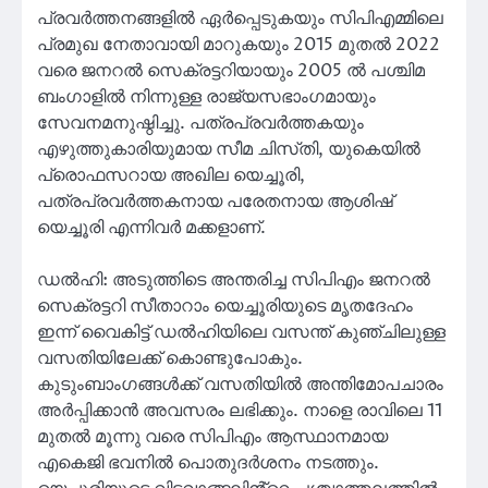
പ്രവർത്തനങ്ങളിൽ ഏർപ്പെടുകയും സിപിഎമ്മിലെ
പ്രമുഖ നേതാവായി മാറുകയും 2015 മുതൽ 2022
വരെ ജനറൽ സെക്രട്ടറിയായും 2005 ൽ പശ്ചിമ
ബംഗാളിൽ നിന്നുള്ള രാജ്യസഭാംഗമായും
സേവനമനുഷ്ഠിച്ചു. പത്രപ്രവർത്തകയും
എഴുത്തുകാരിയുമായ സീമ ചിസ്‌തി, യുകെയിൽ
പ്രൊഫസറായ അഖില യെച്ചൂരി,
പത്രപ്രവർത്തകനായ പരേതനായ ആശിഷ്
യെച്ചൂരി എന്നിവർ മക്കളാണ്.
ഡൽഹി: അടുത്തിടെ അന്തരിച്ച സിപിഎം ജനറൽ
സെക്രട്ടറി സീതാറാം യെച്ചൂരിയുടെ മൃതദേഹം
ഇന്ന് വൈകിട്ട് ഡൽഹിയിലെ വസന്ത് കുഞ്ചിലുള്ള
വസതിയിലേക്ക് കൊണ്ടുപോകും.
കുടുംബാംഗങ്ങൾക്ക് വസതിയിൽ അന്തിമോപചാരം
അർപ്പിക്കാൻ അവസരം ലഭിക്കും. നാളെ രാവിലെ 11
മുതൽ മൂന്നു വരെ സിപിഎം ആസ്ഥാനമായ
എകെജി ഭവനിൽ പൊതുദർശനം നടത്തും.