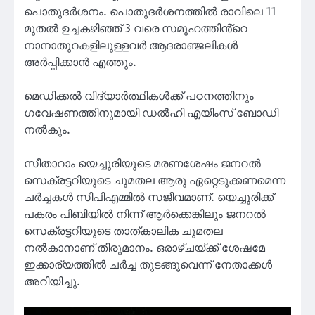
പൊതുദർശനം. പൊതുദർശനത്തിൽ രാവിലെ 11
മുതൽ ഉച്ചകഴിഞ്ഞ് 3 വരെ സമൂഹത്തിൻ്റെ
നാനാതുറകളിലുള്ളവർ ആദരാഞ്ജലികൾ
അർപ്പിക്കാൻ എത്തും.
മെഡിക്കൽ വിദ്യാർത്ഥികൾക്ക് പഠനത്തിനും
ഗവേഷണത്തിനുമായി ഡൽഹി എയിംസ് ബോഡി
നൽകും.
സീതാറാം യെച്ചൂരിയുടെ മരണശേഷം ജനറൽ
സെക്രട്ടറിയുടെ ചുമതല ആരു ഏറ്റെടുക്കണമെന്ന
ചർച്ചകൾ സിപിഎമ്മിൽ സജീവമാണ്. യെച്ചൂരിക്ക്
പകരം പിബിയിൽ നിന്ന് ആർക്കെങ്കിലും ജനറൽ
സെക്രട്ടറിയുടെ താത്കാലിക ചുമതല
നൽകാനാണ് തീരുമാനം. ഒരാഴ്ചയ്ക്ക് ശേഷമേ
ഇക്കാര്യത്തിൽ ചർച്ച തുടങ്ങൂവെന്ന് നേതാക്കൾ
അറിയിച്ചു.