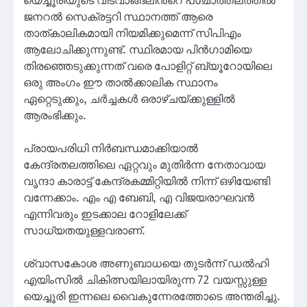
യെച്ചൂരിയുടെ വിടവാങ്ങലിൻ്റെ പശ്ചാത്തലത്തിൽ
ജനറൽ സെക്രട്ടറി സ്ഥാനത്ത് ആരെ
താത്കാലികമായി നിയമിക്കുമെന്ന് സിപിഎം
ആലോചിക്കുന്നുണ്ട്. സ്ഥിരമായ പിൻഗാമിയെ
തിരഞ്ഞെടുക്കുന്നത് വരെ പോളിറ്റ് ബ്യൂറോയിലെ
ഒരു അംഗം ഈ താൽക്കാലിക സ്ഥാനം
ഏറ്റെടുക്കും, ചർച്ചകൾ ഒരാഴ്ചയ്ക്കുള്ളിൽ
ആരംഭിക്കും.
പ്രായപരിധി നിർബന്ധമാക്കിയാൽ
കേന്ദ്രതലത്തിലെ ഏറ്റവും മുതിർന്ന നേതാവായ
വൃന്ദാ കാരാട്ട് കേന്ദ്രകമ്മിറ്റിയിൽ നിന്ന് ഒഴിയേണ്ടി
വന്നേക്കാം. എം എ ബേബി, എ വിജയരാഘവൻ
എന്നിവരും ഇടക്കാല റോളിലേക്ക്
സാധ്യതയുള്ളവരാണ്.
ശ്വാസകോശ അണുബാധയെ തുടർന്ന് ഡൽഹി
എയിംസിൽ ചികിത്സയിലായിരുന്ന 72 വയസ്സുള്ള
യെച്ചൂരി ഇന്നലെ വൈകുന്നേരത്തോടെ അന്തരിച്ചു.