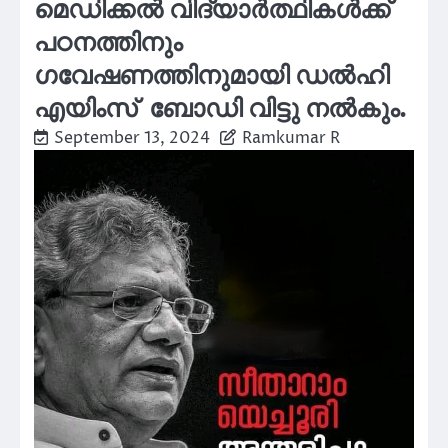
മെഡിക്കൽ വിദ്യാർത്ഥികൾക്ക്
പഠനത്തിനും
ഗവേഷണത്തിനുമായി ഡൽഹി
എയിംസ് ബോഡി വിട്ടു നൽകും.
September 13, 2024
Ramkumar R