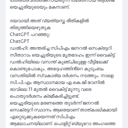
പത്രപ്രവർത്തകനായിരുന്ന പരേതനായ ആശിഷ്
യെച്ചൂരിയുടെയും മകനാണ്.
ദയവായി അത് വ്യത്യസ്ത രീതികളിൽ
തിരുത്തിയെഴുതുക
ChatGPT പറഞ്ഞു:
ChatGPT
ഡൽഹി: അന്തരിച്ച സിപിഎം ജനറൽ സെക്രട്ടറി
സീതാറാം യെച്ചൂരിയുടെ മൃതദേഹം ഇന്ന് വൈകിട്ട്
ഡൽഹിയിലെ വസന്ത് കുഞ്ചിലുള്ള വീട്ടിലേക്ക്
കൊണ്ടുപോകും. അദ്ദേഹത്തിൻ്റെ കുടുംബം
വസതിയിൽ സ്വകാര്യ ദർശനം നടത്തും. നാളെ
സി.പി.എം ആസ്ഥാനമായ എ.കെ.ജി ഭവനിൽ
രാവിലെ 11 മുതൽ വൈകിട്ട് മൂന്നു വരെ
പൊതുദർശനം ക്രമീകരിച്ചിട്ടുണ്ട്.
യെച്ചൂരിയുടെ മരണത്തെ തുടർന്ന് ജനറൽ
സെക്രട്ടറി സ്ഥാനം ആരെയാണ് താത്കാലികമായി
ഏറ്റെടുക്കുകയെന്നത് സിപിഎം
ആലോചനയിലാണ്. പൊളിറ്റ് ബ്യൂറോ അംഗത്തെ