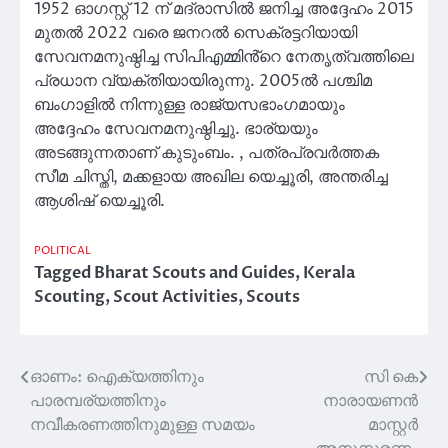
1952 ഓഗസ്റ്റ് 12 ന് മദ്രാസിൽ ജനിച്ച അദ്ദേഹം 2015
മുതൽ 2022 വരെ ജനറൽ സെക്രട്ടറിയായി
സേവനമനുഷ്ഠിച്ച സിപിഎമ്മിൻ്റെ നേതൃത്വത്തിലെ
പ്രധാന വ്യക്തിയായിരുന്നു. 2005ൽ പശ്ചിമ
ബംഗാളിൽ നിന്നുള്ള രാജ്യസഭാംഗമായും
അദ്ദേഹം സേവനമനുഷ്ഠിച്ചു. ഭാര്യയും
അടങ്ങുന്നതാണ് കുടുംബം. , പത്രപ്രവർത്തക
സീമ ചിസ്തി, മക്കളായ അഖില യെച്ചൂരി, അന്തരിച്ച
ആശിഷ് യെച്ചൂരി.
POLITICAL
Tagged
Bharat Scouts and Guides
,
Kerala
Scouting
,
Scout Activities
,
Scouts
ഓണം: ഐക്യത്തിനും
സി കെ
Post
പാരമ്പര്യത്തിനും
നാരായണൻ
navigation
നവീകരണത്തിനുമുള്ള സമയം
മാസ്റ്റർ