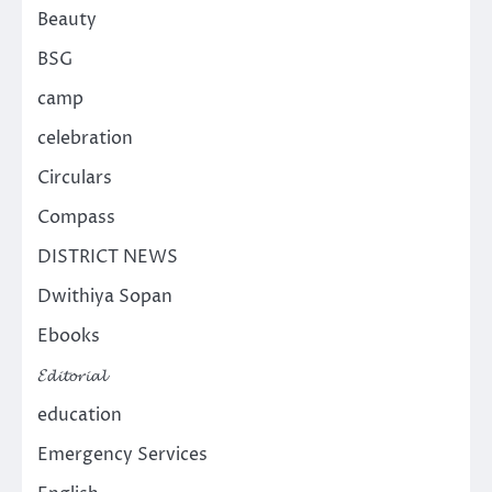
Beauty
BSG
camp
celebration
Circulars
Compass
DISTRICT NEWS
Dwithiya Sopan
Ebooks
𝓔𝓭𝓲𝓽𝓸𝓻𝓲𝓪𝓵
education
Emergency Services