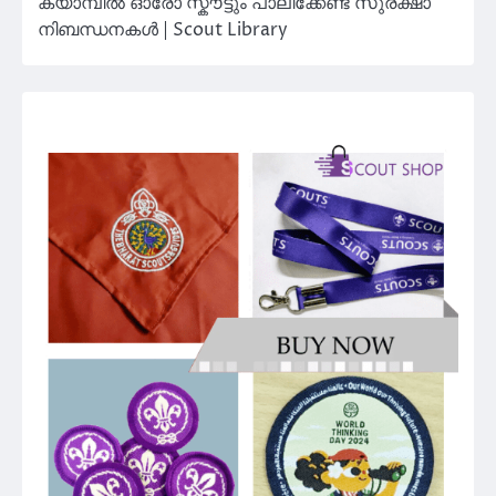
ക്യാമ്പിൽ ഓരോ സ്കൗട്ടും പാലിക്കേണ്ട സുരക്ഷാ
നിബന്ധനകൾ | Scout Library