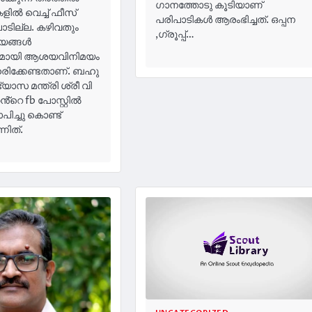
ഗാനത്തോടു കൂടിയാണ്
ളിൽ വെച്ച് ഫീസ്
പരിപാടികൾ ആരംഭിച്ചത്. ഒപ്പന
ാടില്ല. കഴിവതും
,ഗ്രൂപ്പ്…
്യങ്ങൾ
ളുമായി ആശയവിനിമയം
രിക്കേണ്ടതാണ്. ബഹു
യാസ മന്ത്രി ശ്രീ വി
ൻ്റെ fb പോസ്റ്റിൽ
ിച്ചു കൊണ്ട്
നിത്.