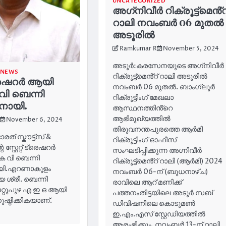
UNCATEGORIZED
അഗ്‌നിവീർ റിക്രൂട്ട്‌മെൻ്റ
റാലി നവംബർ 06 മുതൽ
അടൂരിൽ
Ramkumar R
November 5, 2024
അടൂർ:കരസേനയുടെ അഗ്‌നിവീർ
 NEWS
റിക്രൂട്ട്‌മെൻ്റ് റാലി അടൂരിൽ
് ട്രെഷറർ ആയി
നവംബർ 06 മുതൽ. ബാംഗ്ലൂർ
വി ബെന്നി
റിക്രൂട്ടിംഗ് മേഖലാ
നായി.
ആസ്ഥനത്തിൻ്റെ
ആഭിമുഖ്യത്തിൽ
November 6, 2024
തിരുവനന്തപുരത്തെ ആർമി
 ഭാരത് സ്കൗട്ട്സ് &
റിക്രൂട്ടിംഗ് ഓഫീസ്
്റ്റേറ്റ് ട്രെഷറർ
സംഘടിപ്പിക്കുന്ന അഗ്നിവീർ
െ വി ബെന്നി
റിക്രൂട്ട്‌മെൻ്റ് റാലി (ആർമി) 2024
യി.എറണാകുളം
നവംബർ 06-ന് (ബുധനാഴ്ച)
ശ്രീ. ബെന്നി
രാവിലെ ആറ് മണിക്ക്
റ്റുപുഴ എ ഇ ഒ ആയി
പത്തനംതിട്ടയിലെ അടൂർ സബ്
്ഠിക്കികയാണ്.
ഡിവിഷനിലെ കൊടുമൺ
ഇ.എം.എസ് സ്റ്റേഡിയത്തിൽ
ആരംഭിക്കും. നവംബർ 13-ന് റാലി