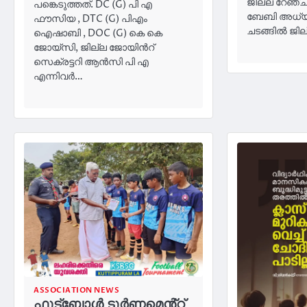
ജില്ല റേഞ്
പങ്കെടുത്തത്. DC (G) പി എ
ബേബി അധ്യക
ഫൗസിയ , DTC (G) പിഎം
ചടങ്ങിൽ ജി
ഐഷാബി , DOC (G) കെ കെ
ജോയ്സി, ജില്ല ജോയിൻറ്
സെക്രട്ടറി ആൻസി പി എ
എന്നിവർ…
ASSOCIATION NEWS
ഫുട്ബോൾ ടൂർണമെൻ്റ്