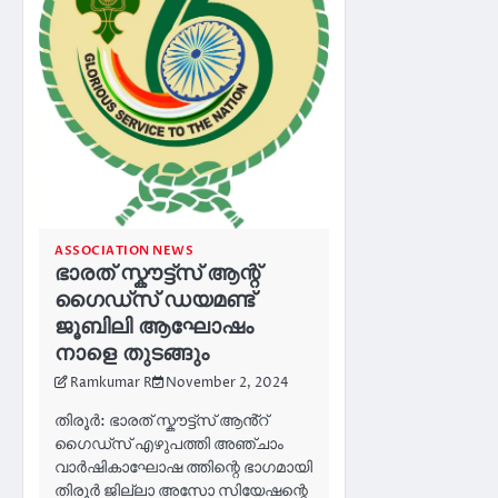
ASSOCIATION NEWS
ഭാരത് സ്കൗട്ട്സ് ആന്റ്
ഗൈഡ്‌സ് ഡയമണ്ട്
ജൂബിലി ആഘോഷം
നാളെ തുടങ്ങും
Ramkumar R
November 2, 2024
തിരൂർ: ഭാരത് സ്കൗട്ട്സ് ആൻ്റ്
ഗൈഡ്സ് എഴുപത്തി അഞ്ചാം
വാർഷികാഘോഷ ത്തിന്റെ ഭാഗമായി
തിരൂർ ജില്ലാ അസോ സിയേഷന്റെ