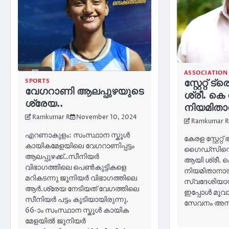
ASSOCIATION
സ്റ്റേറ്റ
SPORTS
വേഗറാണി ആലപ്പുഴയുടെ
ശ്രീ. കെ 
ശ്രേയ..
നിയമിതാ
Ramkumar R
November 10, 2024
Ramkumar R
എറണാകുളം: സംസ്ഥാന സ്കൂൾ
കേരള സ്റ്റേറ്റ്
കായികമേളയിലെ വേഗറാണിപ്പട്ടം
ഗൈഡ്സിന്റെ സ
ആലപ്പുഴക്ക്..സീനിയർ
ആയി ശ്രീ. ക
വിഭാഗത്തിലെ പെൺകുട്ടികളെ
നിയമിതാനാ
മറികടന്നു ജൂനിയർ വിഭാഗത്തിലെ
സ്വദേശിയായ 
ആർ.ശ്രേയ നേടിയത് വേഗത്തിലെ
ഇപ്പോൾ മൂവാ
സീനിയർ പട്ടം കൂടിയായിരുന്നു.
സേവനം അനുഷ
66-ാം സംസ്ഥാന സ്കൂള്‍ കായിക
മേളയിൽ ജൂനിയർ