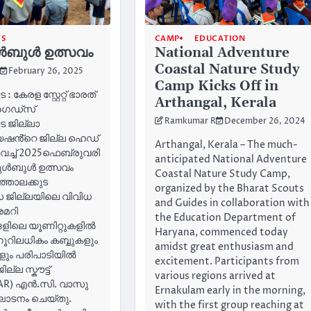
WS
CAMP
EDUCATION
ുൾബുൾ ഉത്സവം
National Adventure
Coastal Nature Study
February 26, 2025
Camp Kicks Off in
: കേരള സ്റ്റേറ്റ് ഭാരത്
Arthangal, Kerala
 ഗൈഡ്സ്
Ramkumar R
December 26, 2024
ട ജില്ലാ
ൻ്റെ ജില്ല ഹെഡ്
Arthangal, Kerala – The much-
ിൽ വച്ച് 2025ഫെബ്രുവരി
anticipated National Adventure
 ബുൾബുൾ ഉത്സവം
Coastal Nature Study Camp,
ഞ്ഞാലക്കുട
organized by the Bharat Scouts
സ ജില്ലയിലെ വിവിധ
and Guides in collaboration with
മറി
the Education Department of
ങളിലെ യൂണിറ്റുകളിൽ
Haryana, commenced today
്നൂറിലധികം കബ്ബുകളും
amidst great enthusiasm and
ും പരിപാടിയിൽ
excitement. Participants from
ില്ല സ്കൗട്ട്
various regions arrived at
AR) എൻ.സി. വാസു
Ernakulam early in the morning,
ഘാടനം ചെയ്തു.
with the first group reaching at