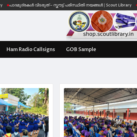
രകൾ വിടരുത് – സ്കൗട്ട് പരിസ്ഥിതി നയങ്ങൾ | Scout Library
Leave No Tr
Ham Radio Callsigns
GOB Sample