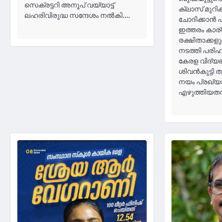
സെക്രട്ടറി അനൂപ് വയ്യാട്ട്
ക്ലാസ് മുറിക
ലഹരിവിരുദ്ധ സന്ദേശം നൽകി.…
ചോദിക്കാൻ പ
ഇത്തരം കാര
രക്ഷിതാക്ക
നടത്തി പരിഹ
കേരള വിദ്യഭ്
ശിവൻകുട്ടി ത
നയം പ്രഖ്യാപ
എഴുത്തിയതന്