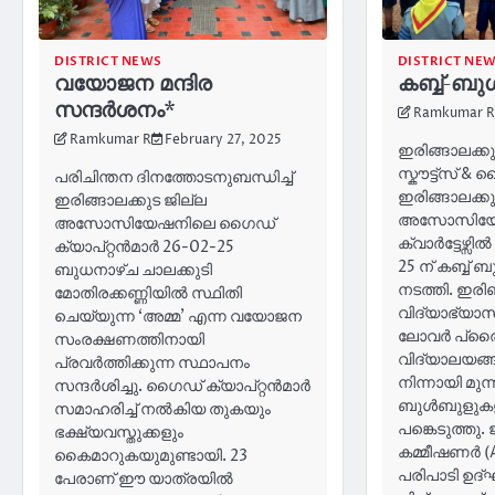
DISTRICT NEWS
DISTRICT NE
വയോജന മന്ദിര
കബ്ബ്-ബ
സന്ദർശനം*
Ramkumar R
Ramkumar R
February 27, 2025
ഇരിങ്ങാലക്കുട 
സ്കൗട്ട്സ് &
പരിചിന്തന ദിനത്തോടനുബന്ധിച്ച്
ഇരിങ്ങാലക്കു
ഇരിങ്ങാലക്കുട ജില്ല
അസോസിയേഷ
അസോസിയേഷനിലെ ഗൈഡ്
ക്വാർട്ടേഴ്സ
ക്യാപ്റ്റൻമാർ 26-02-25
25 ന് കബ്ബ്
ബുധനാഴ്ച ചാലക്കുടി
നടത്തി. ഇരി
മോതിരക്കണ്ണിയിൽ സ്ഥിതി
വിദ്യാഭ്യാ
ചെയ്യുന്ന ‘അമ്മ’ എന്ന വയോജന
ലോവർ പ്രൈ
സംരക്ഷണത്തിനായി
വിദ്യാലയങ്
പ്രവർത്തിക്കുന്ന സ്ഥാപനം
നിന്നായി മുന
സന്ദർശിച്ചു. ഗൈഡ് ക്യാപ്റ്റൻമാർ
ബുൾബുളുകള
സമാഹരിച്ച് നൽകിയ തുകയും
പങ്കെടുത്തു. ജ
ഭക്ഷ്യവസ്തുക്കളും
കമ്മീഷണർ (
കൈമാറുകയുമുണ്ടായി. 23
പരിപാടി ഉദ്
പേരാണ് ഈ യാത്രയിൽ