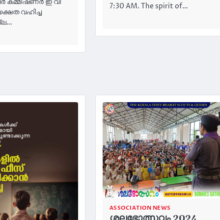
ചർ കമ്മീഷണർ ഇ വി
7:30 AM. The spirit of…
്ഷത വഹിച്ച
ല്ല…
ASSOCIATION NEWS
ശലഭോത്സവം 2024