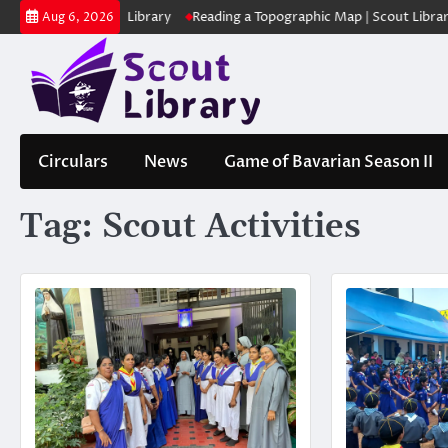
Skip
| Scout Library
Reading a Topographic Map | Scout Library
പാദമുദ്
Aug 6, 2026
to
content
Circulars
News
Game of Bavarian Season II
Tag:
Scout Activities