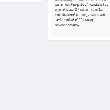
അവസാനിക്കും.2024 ഏപ്രിൽ 22
മുതൽ മെയ് 07 വരെ നടത്തിയ
ഓൺലൈൻ പൊതു പ്രവേശന
പരീക്ഷയിൽ (CEE) കേരള
സംസ്ഥാനത്തു…