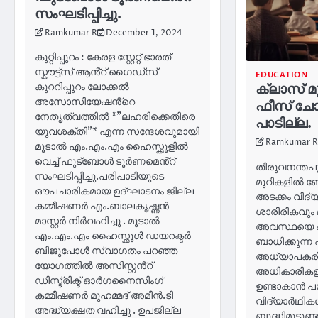
സംഘടിപ്പിച്ചു.
Ramkumar R
December 1, 2024
കുറ്റിപ്പുറം : കേരള സ്റ്റേറ്റ് ഭാരത്
സ്കൗട്ട്സ് ആൻ്റ് ഗൈഡ്സ്
EDUCATION
കുററിപ്പുറം ലോക്കൽ
ക്ലാസ് മ
അസോസിയേഷൻ്റെ
ഫീസ് ചോ
നേതൃത്വത്തിൽ *”ലഹരിക്കെതിരെ
പാടില്ല.
യുവശക്തി”* എന്ന സന്ദേശവുമായി
Ramkumar R
മൂടാൽ എം.എം.എം ഹൈസ്ക്കൂളിൽ
വെച്ച് ഫുട്ബോൾ ടൂർണമെൻ്റ്
തിരുവനന്തപു
സംഘടിപ്പിച്ചു.പരിപാടിയുടെ
മുറികളിൽ ബ
ഔപചാരികമായ ഉദ്ഘാടനം ജില്ല
അടക്കം വിദ്
കമ്മീഷണർ എം.ബാലകൃഷ്ണൻ
ശാരീരികവു
മാസ്റ്റർ നിർവഹിച്ചു . മൂടാൽ
അവസ്ഥയെ പ
എം.എം.എം ഹൈസ്ക്കൂൾ ഡയറക്ടർ
ബാധിക്കുന്ന
ബിജുപോൾ സ്വാഗതം പറഞ്ഞ
അധ്യാപകരിൽ
യോഗത്തിൽ അസിസ്റ്റൻ്റ്
അധികാരികള
ഡിസ്ട്രിക്ട് ഓർഗനൈസിംഗ്
ഉണ്ടാകാൻ പാ
കമ്മീഷണർ മുഹമ്മദ് അമീൻ.ടി
വിദ്യാർഥിക
അദ്ധ്യക്ഷത വഹിച്ചു . ഉപജില്ല
ബുദ്ധിമുട്ടുണ