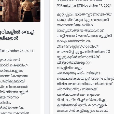
Ramkumar R
November 17, 2024
കുറ്റിപ്പുറം: ഭാരത് സ്കൗട്ട്സ് ആൻ്റ്
ഗൈഡ്സ് കുററിപ്പുറം ലോക്കൽ
അസോസിയേഷൻ്റെ
നേതൃത്വത്തിൽ ആതവനാട്
ുറികളിൽ വെച്ച്
കാട്ടിലങ്ങാടി യത്തീംഖാന സ്കൂളിൽ
ദിക്കാൻ
വെച്ച് ശലഭോത്‌സവം
2024(ബണ്ണീസ് ഗാദറിംഗ് )
November 28, 2024
സംഘടിപ്പിച്ചു ഉപജില്ലയിലെ 20
സ്ക്കൂളുകളിൽ നിന്നായി 490
രം: ക്ലാസ്
വിദ്യാർത്ഥികളും 55
ോഡി ഷെയ്മിംഗ്
ബണ്ണിലീഡേഴ്സും
യാർത്ഥികളുടെ
പങ്കെടുത്തു.പരിപാടിയുടെ
ം മാനസികവുമായ
ഔപചാരികമായ ഉദ്ഘാടനം തിരൂ
്രതികൂലമായി
ജില്ല അസോസിയേഷൻ വൈസ്
 പ്രവർത്തനങ്ങൾ
പ്രസിഡൻ്റും ബ്ലോക്ക്
 നിന്നോ സ്കൂൾ
പഞ്ചായത്ത് മെമ്പറുമായ
ിൽ നിന്നോ
ടി.വി.റംഷീദ ടീച്ചർ നിർവഹിച്ചു .
ടില്ല.
കാട്ടിലങ്ങാടി യതീം ഖാന സ്ക്കൂൾ
ൾക്ക് മാനസിക
കാമ്പസിൽ കുട്ടികളുടെ ടംടോല
്ടാക്കുന്ന തരത്തിൽ