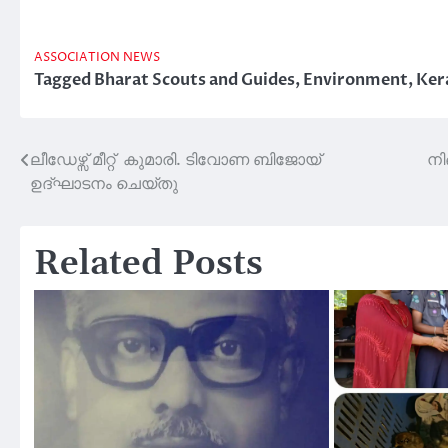
ASSOCIATION NEWS
Tagged
Bharat Scouts and Guides
,
Environment
,
Ker
ലീഡേഴ്സ് മീറ്റ് കുമാരി. ടിവോണ ബിജോയ്
നി
Post
ഉദ്ഘാടനം ചെയ്തു
navigation
Related Posts