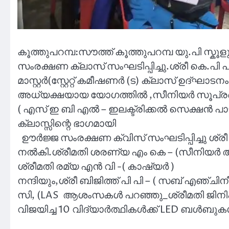
കൂത്തുപറമ്പ:സൗത്ത് കൂത്തുപറമ്പ യു.പി സ്ക
സംരക്ഷണ ക്ലാസ് സംഘടിപ്പിച്ചു.ശ്രീ കെ.പി 
മാസ്റ്റർ(സ്റ്റേറ്റ് കമീഷണർ (ട) ക്ലാസ് ഉദ്ഘാട
അധ്യക്ഷയായ യോഗത്തിൽ ,സീനിയർ സൂപ്രണ
( എസ് ഇ ബി എൽ – ഇലക്ട്രിക്കൽ സെക്ഷൻ പാ
ക്ലാസ്സിന്റെ ഭാഗമായി
ഊർജ്ജ സംരക്ഷണ ക്വിസ് സംഘടിപ്പിച്ചു ശ്രീ
നൽകി.ശ്രീമതി ശരണ്യ എം കെ – (സീനിയർ അസിസ്
ശ്രീമതി രമ്യ എൻ വി -( കാഷ്യർ )
നന്ദിയും,ശ്രീ ബിജിത്ത് പി പി – ( സബ് എഞ്
സി, (LAS ആശംസകൾ പറഞ്ഞു_ശ്രീമതി ജിനിഷ ട
വിജയിച്ച 10 വിദ്യാർത്ഥികൾക്ക് LED ബൾബു