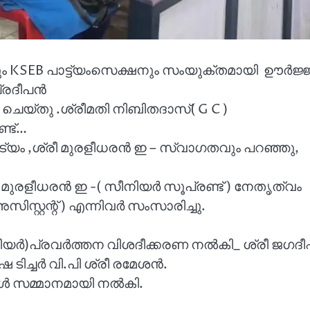
ൂളും KSEB പാട്ട്യംസെക്ഷനും സംയുക്തമായി ഊർജ്
പ്രദീപൻ
നം ചെയ്തു .ശ്രീമതി നിബിതദാസ്( G C )
്ട്…
ട്യം ,ശ്രീ മുരളീധരൻ ഇ – സ്വാഗതവും പറഞ്ഞു,
 മുരളീധരൻ ഇ -( സീനിയർ സൂപ്രണ്ട് ) നേതൃത്വം
റ്റന്റ് ) എന്നിവർ സംസാരിച്ചു.
ചിനീയർ)പ്രവർത്തന വിശദീക്കരണ നൽകി_ ശ്രീ ജഗദീ
ിച്ചർ വി.പി ശ്രീ രമേശൻ.
കൾ സമ്മാനമായി നൽകി.