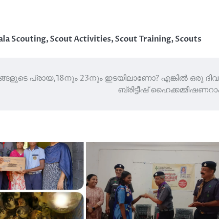
ala Scouting
,
Scout Activities
,
Scout Training
,
Scouts
ങ്ങളുടെ പ്രായ,18നും 23നും ഇടയിലാണോ? എങ്കില്‍ ഒരു ദ
ബ്രിട്ടീഷ് ഹൈക്കമ്മീഷണറ