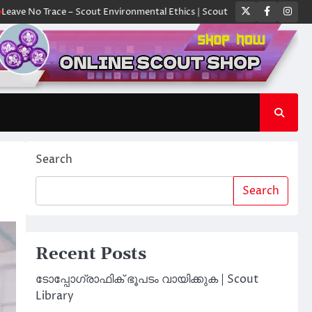
Twitter
Faceboo
Ins
e – Scout Environmental Ethics | Scout Library
ക്യാമ്പിൽ ഓരോ സ്കൗട്
Search
Search
Recent Posts
ടോപ്പോഗ്രാഫിക് ഭൂപടം വായിക്കുക | Scout
Library