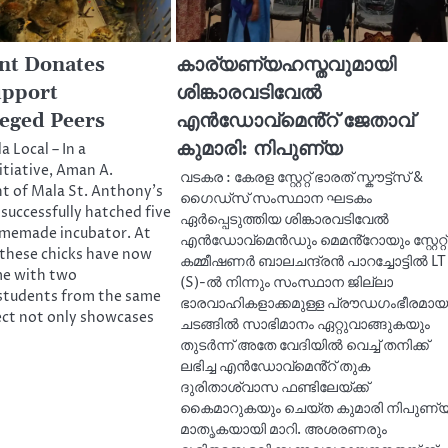
nt Donates
കാര്യണ്യഹസ്തവുമായി
upport
ശിങ്കാരവടിവേൽ
eged Peers
എൻഡോവ്മെൻ്റ് ജേതാവ്
കുമാരി: നിപുണ്യ
a Local – In a
tiative, Aman A.
വടകര : കേരള സ്റ്റേറ്റ് ഭാരത് സ്കൗട്ട്സ് &
t of Mala St. Anthony’s
ഗൈഡ്സ് സംസ്ഥാന ഘടകം
 successfully hatched five
ഏർപ്പെടുത്തിയ ശിങ്കാരവടിവേൽ
omemade incubator. At
എൻഡോവ്മെൻഡും മെമൻ്റോയും സ്റ്റേറ്റ്
, these chicks have now
കമ്മീഷണർ ബാലചന്ദ്രൻ പാറച്ചോട്ടിൽ LT
me with two
(S)-ൽ നിന്നും സംസ്ഥാന ജില്ലാ
 students from the same
ഭാരവാഹികളാക്കമുള്ള പ്രൗഡഗംഭീരമായ
ect not only showcases
ചടങ്ങിൽ സാഭിമാനം ഏറ്റുവാങ്ങുകയും
തുടർന്ന് അതേ വേദിയിൽ വെച്ച് തനിക്ക്
ലഭിച്ച എൻഡോവ്മെൻ്റ് തുക
ദുരിതാശ്വാസ ഫണ്ടിലേയ്ക്ക്
കൈമാറുകയും ചെയ്ത കുമാരി നിപുണ്
മാതൃകയായി മാറി. അശരണരും