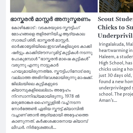
ഭാസ്കരൻ മാസ്റ്റർ അനുസ്മരണം
Scout Stude
Chicks to S
കോഴിക്കോട് : വടകരയുടെ സ്കൗട്ടിംഗ്
മോഹങ്ങളെ തളിരണിയിച്ച ആദ്യകാല
Underprivil
സാരഥി ശ്രീ. ഭാസ്കരൻ മാസ്റ്റർ.
Iringalakuda, Mal
ഓർക്കാട്ടേരിയിലെ ഇടവഴികളിലൂടെ കാക്കി
heartwarming ini
ഷർട്ടും കാക്കിട്രൗസറുമിട്ട് കുട്ടികൾ നടന്നു
Haleem, a studen
പോകുമ്പോൾ “ഭാസ്കരൻ മാഷെ കുട്ടികൾ”
High School, has
വരുന്നു എന്നു നാട്ടുകാർ
chicks using a h
പറയുമായിരുന്നത്രേ. സ്കൗട്ടിംഗിനോട് ഒരു
just 30 days old
വല്ലാത്ത അഭിനിവേശമായിരുന്നു മാഷക്ക്.
found a new ho
ജില്ലയിലെ കുട്ടികളുടെ
underprivileged
ക്യാമ്പുകളിലെല്ലാം അദ്ദേഹം
school. The proj
നിറസാന്നിദ്ധ്യമായിരുന്നു. 1978 ൽ
Aman’s…
മരുതോങ്കര ഹൈസ്കൂളിൽ വച്ച് നടന്ന
നോർത്തേൺ ഏരിയ സ്കൗട്ട് ക്യാമ്പിൽ
വച്ചാണ് ഞാൻ ആദ്യമായി അദ്ദേഹത്തെ
കാണുന്നത്. കർക്കശക്കാരനായ ക്യാമ്പ്
ലീഡർ. നിർദ്ദേശങ്ങൾ…