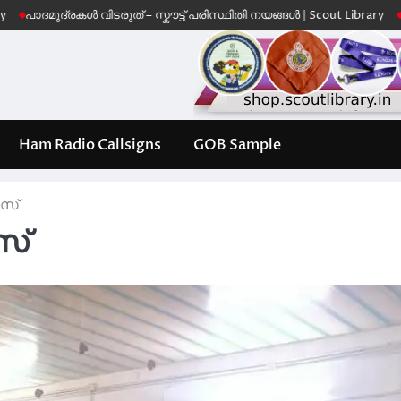
കൾ വിടരുത് – സ്കൗട്ട് പരിസ്ഥിതി നയങ്ങൾ | Scout Library
Leave No Trac
Ham Radio Callsigns
GOB Sample
സ്
സ്