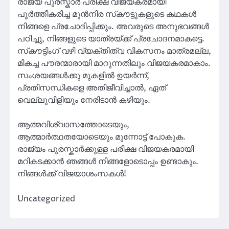
രാജ്യ പുരസ്കാർ പരീക്ഷ വിജയകരമായി
പൂർത്തീകരിച്ച മുൻനിര സ്‌കൗട്ടുകളുടെ കഥകൾ
നിങ്ങളെ പ്രചോദിപ്പിക്കും. അവരുടെ അനുഭവങ്ങൾ
പഠിച്ചു, നിങ്ങളുടെ യാത്രയ്ക്ക് പ്രചോദനമാകട്ടെ.
സ്‌കൗട്ടിംഗ് വഴി വ്യക്തിത്വ വികസനം മാത്രമല്ല,
മികച്ച പൗരന്മാരായി മാറുന്നതിലും വിജയകരമാകാം.
സംശയങ്ങൾക്കു മുകളിൽ ഉയർന്ന്,
പ്രതിസന്ധികളെ അതിജീവിച്ചാൽ, ഏത്
വെല്ലുവിളിയും നേരിടാൻ കഴിയും.
ആത്മവിശ്വാസത്തോടെയും,
ആത്മാർത്ഥതയോടെയും മുന്നോട്ട് പോകുക.
രാജ്യം പുരസ്കാർക്കുള്ള പരീക്ഷ വിജയകരമായി
മറികടക്കാൻ ഞങ്ങൾ നിങ്ങളോടൊപ്പം ഉണ്ടാകും.
നിങ്ങൾക്ക് വിജയാശംസകൾ!
Uncategorized