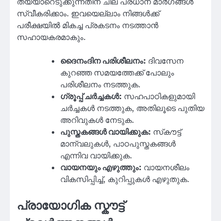
തയ്യാറെടുക്കുന്നതിന് ചില പ്രധാന മാർഗങ്ങൾ
സ്വീകരിക്കാം. ഇവയെല്ലാം നിങ്ങൾക്ക്
പരീക്ഷയിൽ മികച്ച പ്രകടനം നടത്താൻ
സഹായകരമാകും.
ദൈനംദിന പരിശീലനം:
ദിവസേന
കുറഞ്ഞ സമയത്തേക്ക് പോലും
പരിശീലനം നടത്തുക.
ഗ്രൂപ്പ് ചർച്ചകൾ:
സഹപാഠികളുമായി
ചർച്ചകൾ നടത്തുക, അതിലൂടെ പുതിയ
അറിവുകൾ നേടുക.
പുസ്തകങ്ങൾ വായിക്കുക:
സ്‌കൗട്ട്
മാന്വലുകൾ, പാഠപുസ്തകങ്ങൾ
എന്നിവ വായിക്കുക.
വായനയും എഴുത്തും:
വായനശീലം
വികസിപ്പിച്ച്, കുറിപ്പുകൾ എഴുതുക.
പ്രായോഗിക സ്കൗട്ട്