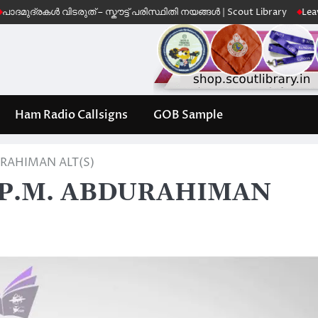
ൾ വിടരുത് – സ്കൗട്ട് പരിസ്ഥിതി നയങ്ങൾ | Scout Library
Leave No Trac
Ham Radio Callsigns
GOB Sample
DURAHIMAN ALT(S)
 K.P.M. ABDURAHIMAN