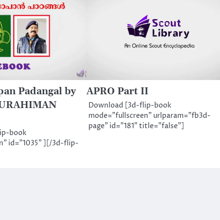
pan Padangal by
APRO Part II
DURAHIMAN
Download [3d-flip-book
mode="fullscreen" urlparam="fb3d-
page" id="181" title="false"]
lip-book
" id="1035" ][/3d-flip-