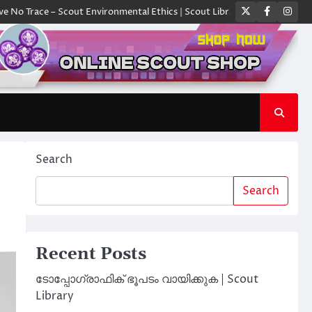
Twitter
Faceboo
Ins
e – Scout Environmental Ethics | Scout Library
ക്യാമ്പിൽ ഓരോ സ്കൗട്
Search
Search
Recent Posts
ടോപ്പോഗ്രാഫിക് ഭൂപടം വായിക്കുക | Scout
Library