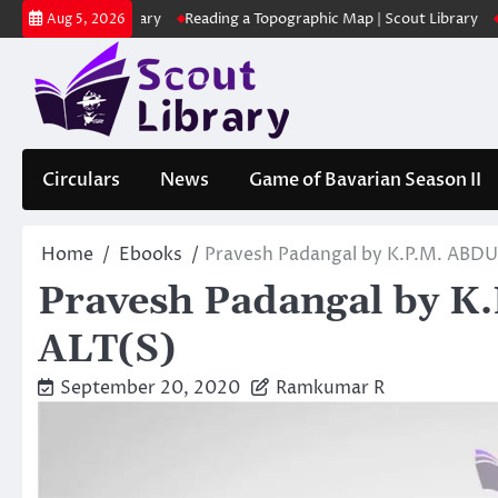
Skip
Scout Library
Reading a Topographic Map | Scout Library
പാദമുദ്രക
Aug 5, 2026
to
content
Circulars
News
Game of Bavarian Season II
Home
Ebooks
Pravesh Padangal by K.P.M. AB
Pravesh Padangal by
ALT(S)
September 20, 2020
Ramkumar R