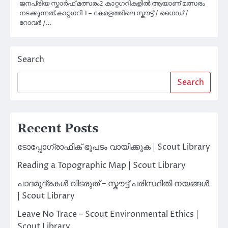
ജനപ്രിയ സ്കാർഫ് മത്സരം2 കാറ്റഗറികളിൽ ആയാണ് മത്സരം
നടക്കുന്നത്.കാറ്റഗറി 1 – കേരളത്തിലെ സ്കൗട്ട് / ഗൈഡ് /
റോവർ /…
Search
Search
Recent Posts
ടോപ്പോഗ്രാഫിക് ഭൂപടം വായിക്കുക | Scout Library
Reading a Topographic Map | Scout Library
പാദമുദ്രകൾ വിടരുത് – സ്കൗട്ട് പരിസ്ഥിതി നയങ്ങൾ
| Scout Library
Leave No Trace – Scout Environmental Ethics |
Scout Library