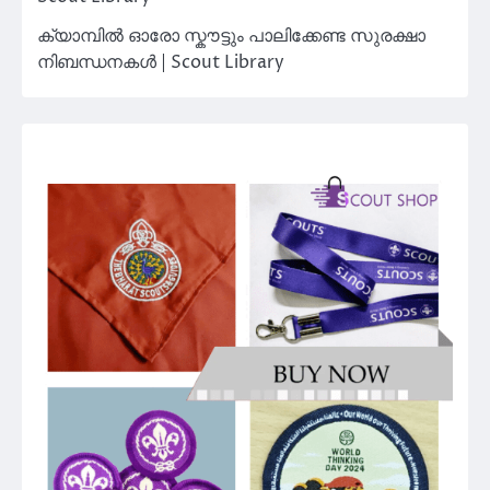
ക്യാമ്പിൽ ഓരോ സ്കൗട്ടും പാലിക്കേണ്ട സുരക്ഷാ
നിബന്ധനകൾ | Scout Library