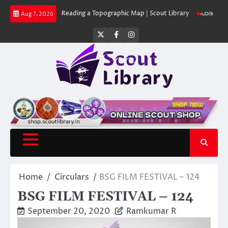
Skip
 Library
Reading a Topographic Map | Scout Library
പാദമുദ്രകൾ വിടരുത്
Aug 7, 2026
to
content
Twitter
Facebook
Instagram
Home
Circulars
BSG FILM FESTIVAL – 124
BSG FILM FESTIVAL – 124
September 20, 2020
Ramkumar R