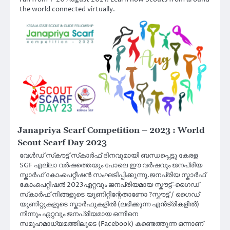
the world connected virtually.
Janapriya Scarf Competition – 2023 : World
Scout Scarf Day 2023
വേൾഡ് സ്‌കൗട്ട് സ്‌കാർഫ് ദിനവുമായി ബന്ധപ്പെട്ടു കേരള
SGF എല്ലാ വർഷത്തെയും പോലെ ഈ വർഷവും ജനപ്രിയ
സ്കാർഫ് കോംപെറ്റീഷൻ സംഘടിപ്പിക്കുന്നു.ജനപ്രിയ സ്കാർഫ്
കോംപെറ്റീഷൻ 2023ഏറ്റവും ജനപ്രിയമായ സ്കൗട്ട്-ഗൈഡ്
സ്‌കാർഫ് നിങ്ങളുടെ യൂണിറ്റിന്റേതാണോ ?സ്കൗട്ട് / ഗൈഡ്
യൂണിറ്റുകളുടെ സ്കാർഫുകളിൽ (ലഭിക്കുന്ന എൻട്രികളിൽ)
നിന്നും ഏറ്റവും ജനപ്രിയമായ ഒന്നിനെ
സമൂഹമാധ്യമത്തിലൂടെ (Facebook) കണ്ടെത്തുന്ന ഒന്നാണ്