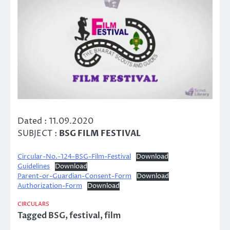
Dated : 11.09.2020
SUBJECT :
BSG FILM FESTIVAL
Circular-No.-124-BSG-Film-Festival
Download
Guidelines
Download
Parent-or-Guardian-Consent-Form
Download
Authorization-Form
Download
CIRCULARS
Tagged
BSG
,
festival
,
film