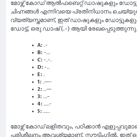
മോഴ്സ് കോഡ് ആൽഫബെറ്റ് ഡാഷുകളും ഡോട്ട
ചിഹ്നങ്ങൾ എന്നിവയെ പ്രതിനിധാനം ചെയ്യുന
വ്യത്യസ്തമാണ്, ഇത് ഡാഷുകളും ഡോട്ടുകളും
ഡോട്ട്, ഒരു ഡാഷ് (.-) ആയി രേഖപ്പെടുത്തുന്നു
A:
.-
B:
-…
C:
-.-.
D:
-..
E:
.
1:
.—-
2:
..—
3:
…–
4:
….-
5:
…..
മോഴ്സ് കോഡ് ലളിതവും, പഠിക്കാൻ എളുപ്പവുമ
പരിശീലനം ആവശ്യമാണ്. സ്കൗട്ടിംഗിൽ, ഇത് ഒ