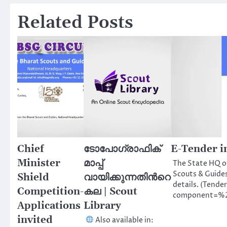
navigation
Related Posts
Chief
ടോപോഗ്രാഫിക്
E-Tender in
Minister
മാപ്പ്
The State HQ of
Scouts & Guides
Shield
വായിക്കുന്നതിന്‍റെ
details. (Tende
Competition-
കല | Scout
component=%2
Applications
Library
invited
Also available in: