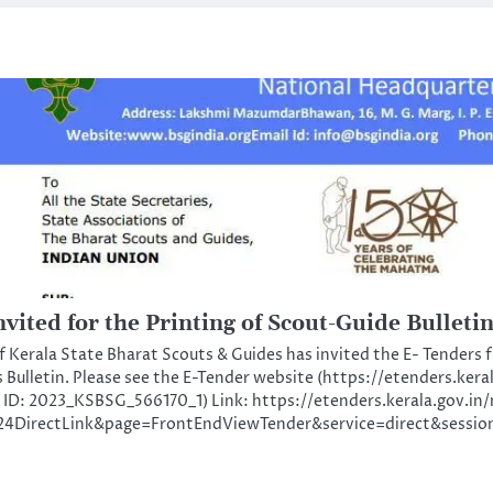
vited for the Printing of Scout-Guide Bulleti
 Kerala State Bharat Scouts & Guides has invited the E- Tenders f
 Bulletin. Please see the E-Tender website (https://etenders.kera
r ID: 2023_KSBSG_566170_1) Link: https://etenders.kerala.gov.in
4DirectLink&page=FrontEndViewTender&service=direct&se