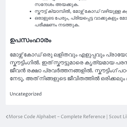
സന്ദേശം അയക്കുക.
സ്കൗട്ട് ക്യാമ്പിൽ, മോഴ്സ് കോഡ് വഴിയുള്ള
ഒരാളുടെ പേരും, പ്രിയപ്പെട്ട വാക്കുകളും
പരീക്ഷണം നടത്തുക.
ഉപസംഹാരം
മോഴ്സ് കോഡ് ഒരു ലളിതവും എളുപ്പവും പ്രാ
സ്കൗട്ടിംഗിൽ. ഇത് സ്കൗട്ടുമാരെ കൃത്യമായ പരസ
ജീവൻ രക്ഷാ പ്രവർത്തനങ്ങളിൽ. സ്കൗട്ടിംഗ് 
നേടൂ, അത് നിങ്ങളുടെ ജീവിതത്തിൽ ഒരിക്കലു
Uncategorized
Morse Code Alphabet – Complete Reference | Scout Li
Post