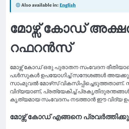
Also available in:
English
മോഴ്സ് കോഡ് അക്ഷ
റഫറൻസ്
മോഴ്സ് കോഡ് ഒരു പുരാതന സംവേദന രീതിയാണ്,
പൾസുകൾ ഉപയോഗിച്ച് സന്ദേശങ്ങൾ അയക്കുന്
സാംമുവൽ മോഴ്‌സ് വികസിപ്പിച്ചെടുത്തതാണ്. സ
വിദ്യയാണ്, പ്രത്യേകിച്ച് പ്രകൃതിദുരന്ത
കൃത്യമായ സംവേദനം നടത്താൻ ഈ വിദ്യ ഉപയ
മോഴ്സ് കോഡ് എങ്ങനെ പ്രവർത്തിക്കു