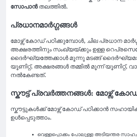
സോപാൻ
തലത്തിൽ.
പ്രധാനമാർഗ്ഗങ്ങൾ
മോഴ്സ് കോഡ് പഠിക്കുമ്പോൾ, ചില പ്രധാന മ
അക്ഷരത്തിനും സംഖ്യയ്ക്കും ഉള്ള റെപ്രസ
ദൈർഘ്യത്തേക്കാൾ മൂന്നു മടങ്ങ് ദൈർഘ്യമാണ
യൂണിറ്റ്, അക്ഷരങ്ങൾ തമ്മിൽ മൂന്ന് യൂണിറ്റ്,
നൽകേണ്ടത്.
സ്കൗട്ട് പ്രവർത്തനങ്ങൾ: മോഴ്സ് കോ
സ്കൗട്ടുകൾക്ക് മോഴ്സ് കോഡ് പഠിക്കാൻ സഹായ
ഉൾപ്പെടുത്താം.
വെള്ളപ്പൊക്കം പോലുള്ള അടിയന്തര സാഹചര