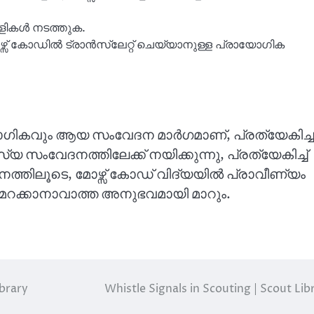
 കളികൾ നടത്തുക.
 മോഴ്സ് കോഡിൽ ട്രാൻസ്ലേറ്റ് ചെയ്യാനുള്ള പ്രായോഗിക
യോഗികവും ആയ സംവേദന മാർഗമാണ്, പ്രത്യേകിച്ച
്യ സംവേദനത്തിലേക്ക് നയിക്കുന്നു, പ്രത്യേകിച്ച്
പഠനത്തിലൂടെ, മോഴ്സ് കോഡ് വിദ്യയിൽ പ്രാവീണ്യം
ം മറക്കാനാവാത്ത അനുഭവമായി മാറും.
brary
Whistle Signals in Scouting | Scout Lib