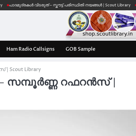
ുദ്രകൾ വിടരുത് – സ്കൗട്ട് പരിസ്ഥിതി നയങ്ങൾ | Scout Library
Leave No 
Ham Radio Callsigns
GOB Sample
 | Scout Library
– സമ്പൂർണ്ണ റഫറൻസ് |