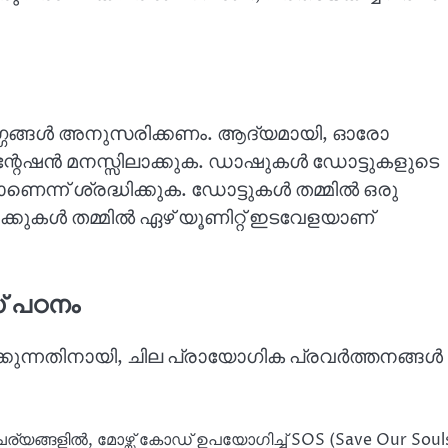
ാർഗ്ഗങ്ങൾ അനുസരിക്കണം. ആദ്യമായി, ഓരോ
െന്റേഷൻ മനസ്സിലാക്കുക. ഡാഷുകൾ ഡോട്ടുകളുടെ
െന്ന് ശ്രദ്ധിക്കുക. ഡോട്ടുകൾ തമ്മിൽ ഒരു
 വാക്കുകൾ തമ്മിൽ ഏഴ് യൂണിറ്റ് ഇടവേളയാണ്
ഡ് പഠനം
ിക്കുന്നതിനായി, ചില പ്രായോഗിക പ്രവർത്തനങ്ങൾ
്യങ്ങളിൽ, മോഴ്സ് കോഡ് ഉപയോഗിച്ച് SOS (Save Our Soul