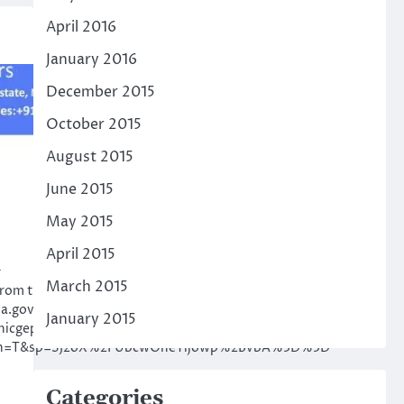
April 2016
January 2016
December 2015
October 2015
August 2015
June 2015
May 2015
April 2015
n
March 2015
rom the reputed printing firms for the printing of
la.gov.in/nicgep/app) of Govt of Kerala for more
January 2015
/nicgep/app?
ssion=T&sp=SJ2oX%2FUbcwOheYljowp%2BvbA%3D%3D
Categories