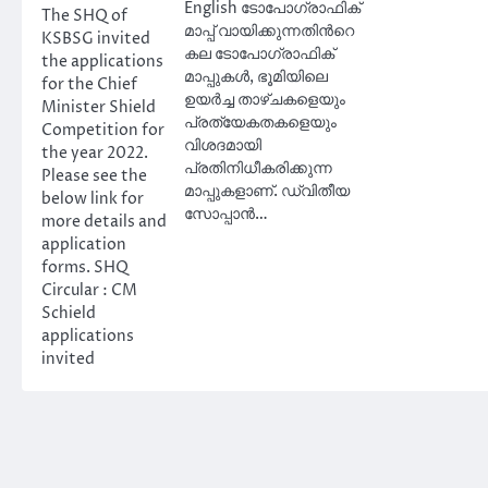
English ടോപോഗ്രാഫിക്
The SHQ of
മാപ്പ് വായിക്കുന്നതിന്‍റെ
KSBSG invited
കല ടോപോഗ്രാഫിക്
the applications
മാപ്പുകൾ, ഭൂമിയിലെ
for the Chief
ഉയർച്ച താഴ്ചകളെയും
Minister Shield
പ്രത്യേകതകളെയും
Competition for
വിശദമായി
the year 2022.
പ്രതിനിധീകരിക്കുന്ന
Please see the
മാപ്പുകളാണ്. ഡ്വിതീയ
below link for
സോപ്പാൻ…
more details and
application
forms. SHQ
Circular : CM
Schield
applications
invited