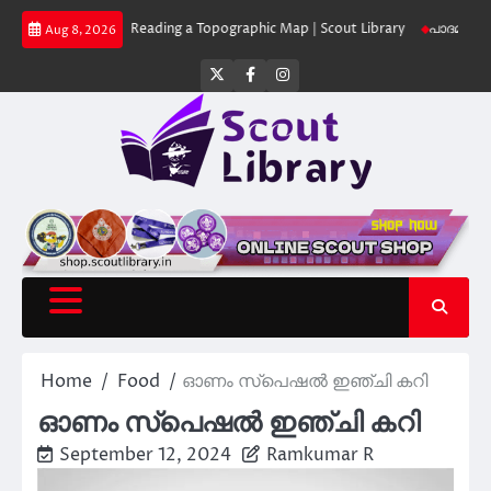
Skip
ibrary
Reading a Topographic Map | Scout Library
പാദമുദ്രകൾ വിടരുത് –
Aug 8, 2026
to
content
Twitter
Facebook
Instagram
Home
Food
ഓണം സ്പെഷൽ ഇഞ്ചി കറി
ഓണം സ്പെഷൽ ഇഞ്ചി കറി
September 12, 2024
Ramkumar R