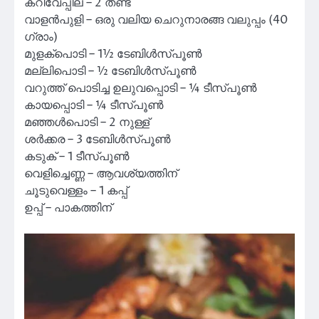
കറിവേപ്പില – 2 തണ്ട്
വാളൻപുളി – ഒരു വലിയ ചെറുനാരങ്ങ വലുപ്പം (40
ഗ്രാം)
മുളക്പൊടി – 1½ ടേബിൾസ്പൂൺ
മല്ലിപൊടി – ½ ടേബിൾസ്പൂൺ
വറുത്ത് പൊടിച്ച ഉലുവപ്പൊടി – ¼ ടീസ്പൂൺ
കായപ്പൊടി – ¼ ടീസ്പൂൺ
മഞ്ഞൾപൊടി – 2 നുള്ള്
ശർക്കര – 3 ടേബിൾസ്പൂൺ
കടുക് – 1 ടീസ്പൂൺ
വെളിച്ചെണ്ണ – ആവശ്യത്തിന്
ചൂടുവെള്ളം – 1 കപ്പ്
ഉപ്പ് – പാകത്തിന്