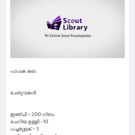
പാചക കല
ചേരുവകൾ
ഇഞ്ചി – 200 ഗ്രാം
ചെറിയ ഉള്ളി -10
പച്ചമുളക് – 3