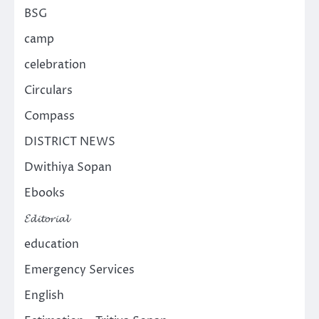
BSG
camp
celebration
Circulars
Compass
DISTRICT NEWS
Dwithiya Sopan
Ebooks
𝓔𝓭𝓲𝓽𝓸𝓻𝓲𝓪𝓵
education
Emergency Services
English