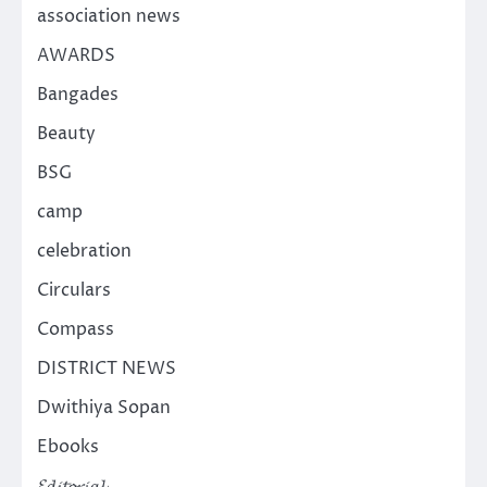
association news
AWARDS
Bangades
Beauty
BSG
camp
celebration
Circulars
Compass
DISTRICT NEWS
Dwithiya Sopan
Ebooks
𝓔𝓭𝓲𝓽𝓸𝓻𝓲𝓪𝓵