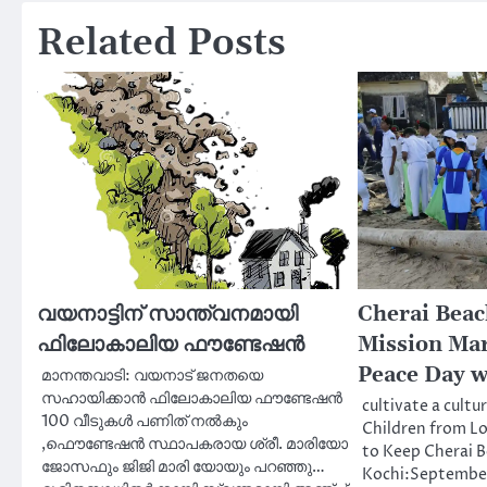
Related Posts
വയനാട്ടിന് സാന്ത്വനമായി
Cherai Beac
ഫിലോകാലിയ ഫൗണ്ടേഷൻ
Mission Mar
Peace Day w
മാനന്തവാടി: വയനാട് ജനതയെ
സഹായിക്കാൻ ഫിലോകാലിയ ഫൗണ്ടേഷൻ
cultivate a cultu
100 വീടുകൾ പണിത് നൽകും
Children from Lo
,ഫൌണ്ടേഷൻ സ്ഥാപകരായ ശ്രീ. മാരിയോ
to Keep Cherai B
ജോസഫും ജിജി മാരി യോയും പറഞ്ഞു…
Kochi:September