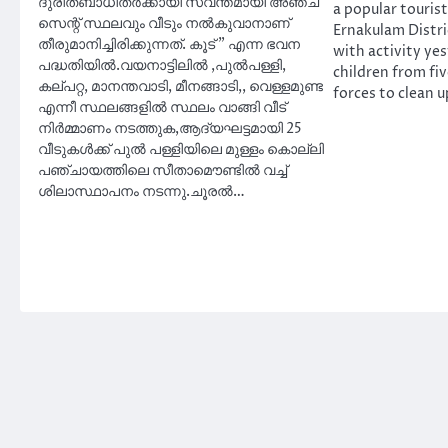
ദുരിതബാധിതർക്കായി സ്വന്തമായി അഞ്ച്
a popular tourist
സെന്റ് സ്ഥലവും വീടും നൽകുവാനാണ്
Ernakulam Distri
തീരുമാനിച്ചിരിക്കുന്നത്. കൂട് ” എന്ന ഭവന
with activity ye
പദ്ധതിയിൽ.വയനാട്ടിലിൽ ,പുൽപള്ളി,
children from fiv
കല്പറ്റ, മാനന്തവാടി, മീനങ്ങാടി,, വെള്ളമുണ്ട
forces to clean 
എന്നീ സ്ഥലങ്ങളിൽ സ്ഥലം വാങ്ങി വീട്
നിർമ്മാണം നടത്തുക,ആദ്യഘട്ടമായി 25
വീടുകൾക്ക് പുൽ പള്ളിയിലെ മുള്ളം കൊല്ലി
പഞ്ചായത്തിലെ സീതാമൌണ്ടിൽ വച്ച്
ശിലാസ്ഥാപനം നടന്നു.ചൂരൽ…