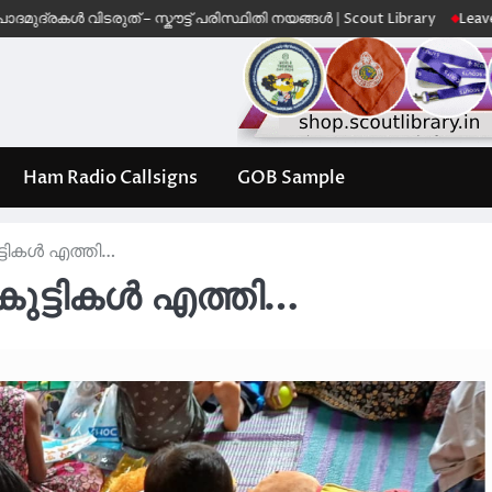
ടരുത് – സ്കൗട്ട് പരിസ്ഥിതി നയങ്ങൾ | Scout Library
Leave No Trace – S
Ham Radio Callsigns
GOB Sample
ുട്ടികൾ എത്തി…
 കുട്ടികൾ എത്തി…