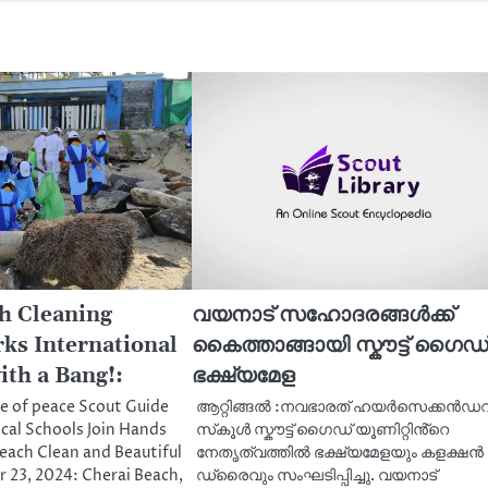
h Cleaning
വയനാട് സഹോദരങ്ങൾക്ക്
ks International
കൈത്താങ്ങായി സ്കൗട്ട് ഗൈഡ
ith a Bang!:
ഭക്ഷ്യമേള
re of peace Scout Guide
ആറ്റിങ്ങൽ :നവഭാരത് ഹയർസെക്കൻഡറ
cal Schools Join Hands
സ്‌കൂൾ സ്കൗട്ട് ഗൈഡ് യൂണിറ്റിൻ്റെ
each Clean and Beautiful
നേതൃത്വത്തിൽ ഭക്ഷ്യമേളയും കളക്ഷൻ
 23, 2024: Cherai Beach,
ഡ്രൈവും സംഘടിപ്പിച്ചു. വയനാട്