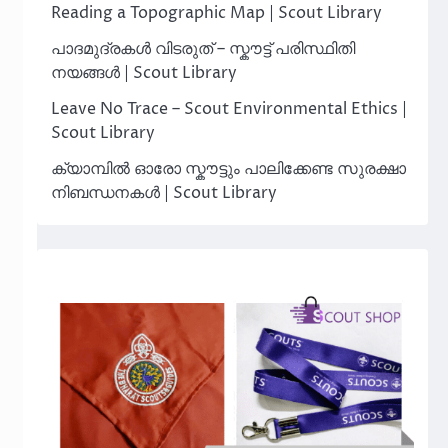
Reading a Topographic Map | Scout Library
പാദമുദ്രകൾ വിടരുത് – സ്കൗട്ട് പരിസ്ഥിതി
നയങ്ങൾ | Scout Library
Leave No Trace – Scout Environmental Ethics |
Scout Library
ക്യാമ്പിൽ ഓരോ സ്കൗട്ടും പാലിക്കേണ്ട സുരക്ഷാ
നിബന്ധനകൾ | Scout Library