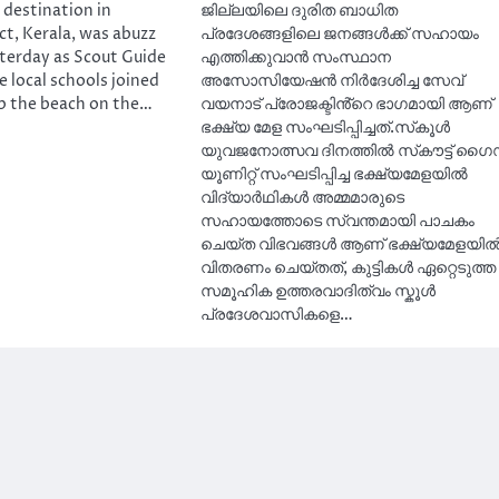
 destination in
ജില്ലയിലെ ദുരിത ബാധിത
ct, Kerala, was abuzz
പ്രദേശങ്ങളിലെ ജനങ്ങൾക്ക് സഹായം
sterday as Scout Guide
എത്തിക്കുവാൻ സംസ്ഥാന
e local schools joined
അസോസിയേഷൻ നിർദേശിച്ച സേവ്
up the beach on the…
വയനാട് പ്രോജക്ടിൻ്റെ ഭാഗമായി ആണ്
ഭക്ഷ്യ മേള സംഘടിപ്പിച്ചത്.സ്‌കൂൾ
യുവജനോത്സവ ദിനത്തിൽ സ്‌കൗട്ട് ഗൈ
യൂണിറ്റ് സംഘടിപ്പിച്ച ഭക്ഷ്യമേളയിൽ
വിദ്യാർഥികൾ അമ്മമാരുടെ
സഹായത്തോടെ സ്വന്തമായി പാചകം
ചെയ്ത വിഭവങ്ങൾ ആണ് ഭക്ഷ്യമേളയി
വിതരണം ചെയ്തത്, കുട്ടികൾ ഏറ്റെടുത്ത
സമൂഹിക ഉത്തരവാദിത്വം സ്കൂൾ
പ്രദേശവാസികളെ…