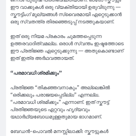
ഒന്നാം പുരുഷ പ്രതിബദ്ധതയാണ്. ഓരോ സ്കൗട്ടും
ഈ വാക്കുകൾ ഒരു വ്യക്തിയായി ഉരുവിടുന്നു —
സ്കൗട്ടിംഗ് മൂല്യങ്ങൾ സ്വൈരമായി ഏറ്റെടുക്കാൻ
ഒരു സ്വതന്ത്ര തിരഞ്ഞെടുപ്പ് നടത്തുകയാണ്.
ഇത് ഒരു നിയമ പ്രകാരം ചുമത്തപ്പെടുന്ന
ഉത്തരവാദിത്വമല്ല. ഒരാൾ സ്വന്തം ഇഷ്ടത്തോടെ
ഈ പ്രതിജ്ഞ ഏറ്റെടുക്കുന്നു — അതുകൊണ്ടാണ്
ഇത് ഇത്ര അർഥവത്തായത്.
“പരമാവധി ശ്രമിക്കും”
പ്രതിജ്ഞ “തികഞ്ഞവനാകും” അല്ലെങ്കിൽ
“ഒരിക്കലും പരാജയപ്പെടില്ല” എന്നല്ല.
“പരമാവധി ശ്രമിക്കും” എന്നാണ്. ഇത് സ്കൗട്ട്
പ്രതിജ്ഞയുടെ ഏറ്റവും ഹൃദ്യവും
യഥാർഥ്യബോധമുള്ളതുമായ ഭാഗമാണ്.
ബേഡൻ-പൊവൽ മനസ്സിലാക്കി: സ്കൗട്ടുകൾ