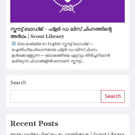
സ്കൗട്ട് ബാഡ്ജ് – ഫ്ളർ-ഡ-ലിസ് ചിഹ്നത്തിന്റെ
അർഥം | Scout Library
Also available in: English സ്കൗട്ട് ബാഡ്ജ് —
ഐതിഹ്യപ്രധാനമായ ഫ്ളർ-ഡ-ലിസ് ചിഹ്നം
ഉൾക്കൊള്ളുന്ന — ലോകത്തിലെ ഏറ്റവും തിരിച്ചറിയാൻ
കഴിയുന്ന ചിഹ്നങ്ങളിൽ ഒന്നാണ്. സ്കൗട്ട്…
Search
Search
Recent Posts
ടോപ്പോഗ്രാഫിക് ഭൂപടം വായിക്കുക | Scout Library