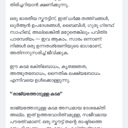
തിരിച്ചറിയാൻ ക്ഷണിക്കുന്നു.
ഒരു ഭാരതീയ സ്കൗട്ടിന്, ഇത് ധർമ്മ തത്ത്വങ്ങൾ,
ഖുർആൻ ഉപദേശങ്ങൾ, ബൈബിൾ, ഗുരു ഗ്രന്ഥ്
സാഹിബ്, അല്ലെങ്കിൽ മറ്റേതെങ്കിലും പവിത്ര
പാരമ്പര്യം — ഇവ ആകാം. സാരം ഒന്നാണ്:
നിങ്ങൾ ഒരു ഉന്നതശ്രേണിയുടെ ഭാഗമാണ്,
അതിനനുസരിച്ച് ജീവിക്കുക.
ഈ കടമ ഭക്തിബോധം, കൃതജ്ഞത,
അത്ഭുതബോധം, നൈതിക ലക്ഷ്യബോധം
എന്നിവയെ ഉൾക്കൊള്ളുന്നു.
“രാജ്യത്തോടുള്ള കടമ”
രാജ്യത്തോടുള്ള കടമ അന്ധമായ ദേശഭക്തി
അല്ല. ഇത് ഉത്തരവാദിത്വമുള്ള, സജീവമായ
പൗരത്വമാണ്. ഒരു സ്കൗട്ട് തന്റെ രാഷ്ട്രത്തെ