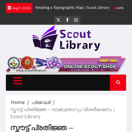
Skip
Library
Reading a Topographic Map | Scout Library
പാദമുദ്രകൾ വിടരുത്
Aug 1, 2026
to
content
Twitter
Facebook
Instagram
Home
പ്രവേശ്
സ്കൗട്ട് പ്രതിജ്ഞ – വാക്കുതോറും വിശദീകരണം |
Scout Library
സ്കൗട്ട് പ്രതിജ്ഞ –