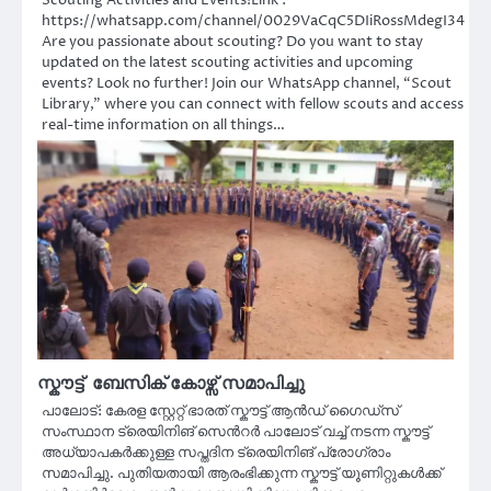
Scouting Activities and Events!Link :
https://whatsapp.com/channel/0029VaCqC5DIiRossMdegI34
Are you passionate about scouting? Do you want to stay
updated on the latest scouting activities and upcoming
events? Look no further! Join our WhatsApp channel, “Scout
Library,” where you can connect with fellow scouts and access
real-time information on all things…
സ്കൗട്ട് ബേസിക് കോഴ്സ് സമാപിച്ചു
പാലോട്: കേരള സ്റ്റേറ്റ് ഭാരത് സ്കൗട്ട് ആൻഡ് ഗൈഡ്സ്
സംസ്ഥാന ട്രെയിനിങ് സെൻറർ പാലോട് വച്ച് നടന്ന സ്കൗട്ട്
അധ്യാപകർക്കുള്ള സപ്തദിന ട്രെയിനിങ് പ്രോഗ്രാം
സമാപിച്ചു. പുതിയതായി ആരംഭിക്കുന്ന സ്കൗട്ട് യൂണിറ്റുകൾക്ക്