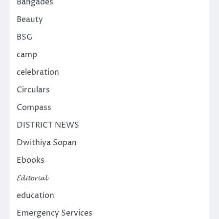
Bangades
Beauty
BSG
camp
celebration
Circulars
Compass
DISTRICT NEWS
Dwithiya Sopan
Ebooks
𝓔𝓭𝓲𝓽𝓸𝓻𝓲𝓪𝓵
education
Emergency Services