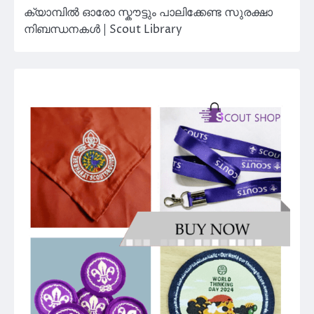
ക്യാമ്പിൽ ഓരോ സ്കൗട്ടും പാലിക്കേണ്ട സുരക്ഷാ
നിബന്ധനകൾ | Scout Library