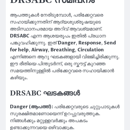
DRSABC സമീപനം
ആപത്തുകൾ നേരിടുമ്പോൾ, പരിക്കേറ്റവരെ
സഹായിക്കുന്നതിന് ആദ്യശുശ്രൂഷയുടെ
അടിസ്ഥാനപരമായ അറിവ് ആവശ്യമാണ്.
DRSABC
എന്ന ആശയരൂപം ഇതിൽ പ്രധാന
പങ്കുവഹിക്കുന്നു. ഇത്
Danger
,
Response
,
Send
for help
,
Airway
,
Breathing
,
Circulation
എന്നിങ്ങനെ ആറു ഘടകങ്ങളായി വിഭജിച്ചിരിക്കുന്നു.
ഈ രീതിയെ പിന്തുടർന്ന്, ഒരു സ്കൗട്ട്‌ കുറഞ്ഞ
സമയത്തിനുള്ളിൽ പരിക്കേറ്റവരെ സഹായിക്കാൻ
കഴിയും.
DRSABC ഘടകങ്ങൾ
Danger (ആപത്ത്):
പരിക്കേറ്റവരുടെ ചുറ്റുപാടുകൾ
സുരക്ഷിതമാണോയെന്ന് ഉറപ്പുവരുത്തുക.
നിങ്ങൾക്കും മറ്റുള്ളവർക്കും അപകടം
ഉണ്ടാക്കുന്നവയെ ഒഴിവാക്കുക.