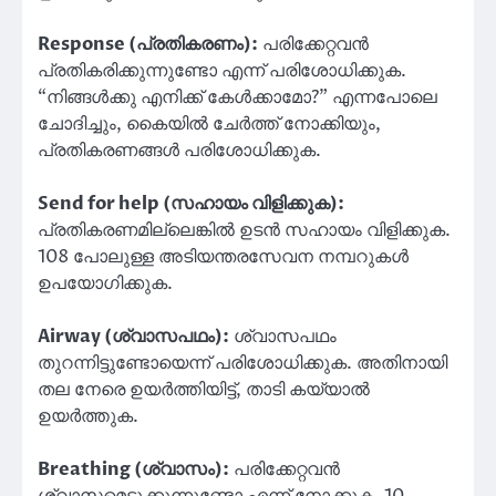
Response (പ്രതികരണം):
പരിക്കേറ്റവൻ
പ്രതികരിക്കുന്നുണ്ടോ എന്ന് പരിശോധിക്കുക.
“നിങ്ങൾക്കു എനിക്ക് കേൾക്കാമോ?” എന്നപോലെ
ചോദിച്ചും, കൈയിൽ ചേർത്ത് നോക്കിയും,
പ്രതികരണങ്ങൾ പരിശോധിക്കുക.
Send for help (സഹായം വിളിക്കുക):
പ്രതികരണമില്ലെങ്കിൽ ഉടൻ സഹായം വിളിക്കുക.
108 പോലുള്ള അടിയന്തരസേവന നമ്പറുകൾ
ഉപയോഗിക്കുക.
Airway (ശ്വാസപഥം):
ശ്വാസപഥം
തുറന്നിട്ടുണ്ടോയെന്ന് പരിശോധിക്കുക. അതിനായി
തല നേരെ ഉയർത്തിയിട്ട്, താടി കയ്യാൽ
ഉയർത്തുക.
Breathing (ശ്വാസം):
പരിക്കേറ്റവൻ