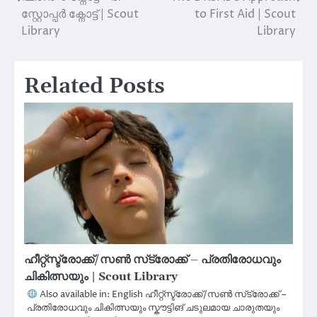
Post
സ്റ്റോപ്പർ ക്നോട്ട് | Scout
to First Aid | Scout
navigation
Library
Library
Related Posts
ഹീറ്റ്സ്ട്രോക്ക്/സൺ സ്‌ട്രോക്ക് – പ്രതിരോധവും
ചികിത്സയും | Scout Library
Also available in: English ഹീറ്റ്സ്ട്രോക്ക്/സൺ സ്‌ട്രോക്ക് –
പ്രതിരോധവും ചികിത്സയും സ്കൗട്ടിങ് ചടുലമായ ചാരുതയും