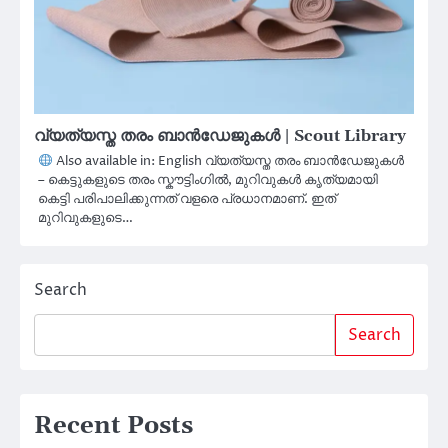
വ്യത്യസ്ത തരം ബാൻഡേജുകൾ | Scout Library
Also available in: English വ്യത്യസ്ത തരം ബാൻഡേജുകൾ
– കെട്ടുകളുടെ തരം സ്കൗട്ടിംഗിൽ, മുറിവുകൾ കൃത്യമായി
കെട്ടി പരിപാലിക്കുന്നത് വളരെ പ്രധാനമാണ്. ഇത്
മുറിവുകളുടെ…
Search
Search
Recent Posts