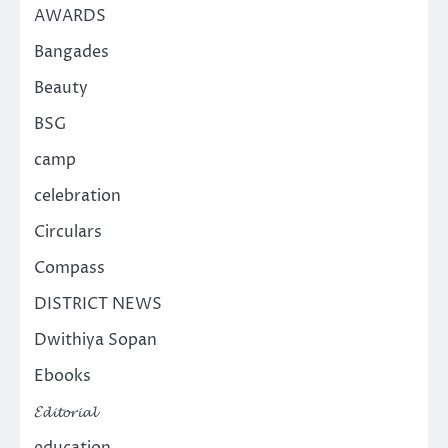
AWARDS
Bangades
Beauty
BSG
camp
celebration
Circulars
Compass
DISTRICT NEWS
Dwithiya Sopan
Ebooks
𝓔𝓭𝓲𝓽𝓸𝓻𝓲𝓪𝓵