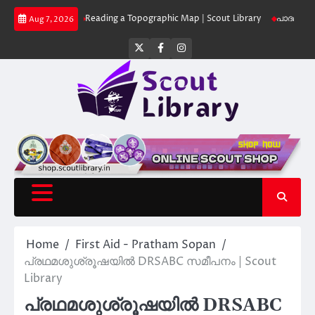
Skip
t Library
Reading a Topographic Map | Scout Library
പാദമുദ്രകൾ വിടരു
Aug 7, 2026
to
content
Twitter
Facebook
Instagram
Home
First Aid - Pratham Sopan
പ്രഥമശുശ്രൂഷയിൽ DRSABC സമീപനം | Scout
Library
പ്രഥമശുശ്രൂഷയിൽ DRSABC