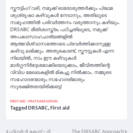
സ്കൗട്ടിംഗ് വഴി, നമുക്ക് ഓരോരുത്തർക്കും പ്രഥമ
ശുശ്രൂഷാ കഴിവുകൾ നേടാനും, അതിലൂടെ
സമൂഹത്തിൽ പരിവർത്തനം വരുത്താനും കഴിയും.
DRSABC രീതിശാസ്ത്രം പഠിച്ചതിലൂടെ, നമുക്ക്
അപകടസാഹചാര്യങ്ങളിൽ
ആത്മവിശ്വാസത്തോടെ പ്രവർത്തിക്കാനുള്ള
കഴിവു ലഭിക്കും. അതുകൊണ്ട്, സ്കൗട്ടുകൾ എന്ന
നിലയിൽ, നാം ഈ കഴിവുകൾ
മാർഗ്ഗനിർദ്ദേശമാക്കിയെടുക്കാം, ജീവിതത്തിന്റെ
വിവിധ മേഖലകളിൽ മികച്ചു നിൽക്കാം. നമ്മുടെ
സഹോദരന്മാരും സഹോദരിമാരും
സുരക്ഷിതരായിരിക്കട്ടെ!
FIRST AID - PRATHAM SOPAN
Tagged
DRSABC
,
First aid
ഫിഗർ-8 ക്നോട്ട് – ദി
The DRSABC Approach