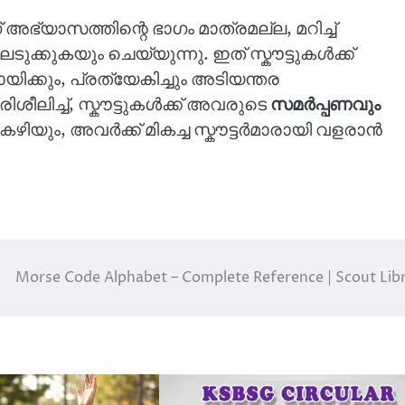
അഭ്യാസത്തിന്റെ ഭാഗം മാത്രമല്ല, മറിച്ച്
ുക്കുകയും ചെയ്യുന്നു. ഇത് സ്കൗട്ടുകൾക്ക്
്കും, പ്രത്യേകിച്ചും അടിയന്തര
ലിച്ച്, സ്കൗട്ടുകൾക്ക് അവരുടെ
സമർപ്പണവും
 കഴിയും, അവർക്ക് മികച്ച സ്കൗട്ടർമാരായി വളരാൻ
Morse Code Alphabet – Complete Reference | Scout Lib