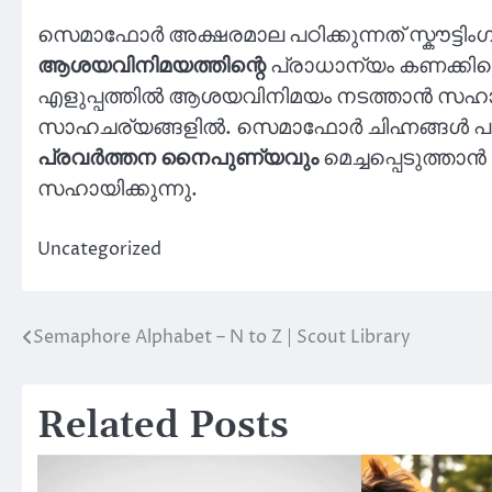
സെമാഫോർ അക്ഷരമാല പഠിക്കുന്നത് സ്കൗട്ടിംഗ് 
ആശയവിനിമയത്തിന്റെ
പ്രാധാന്യം കണക്കിലെട
എളുപ്പത്തിൽ ആശയവിനിമയം നടത്താൻ സഹായിക
സാഹചര്യങ്ങളിൽ. സെമാഫോർ ചിഹ്നങ്ങൾ പരിശീ
പ്രവർത്തന നൈപുണ്യവും
മെച്ചപ്പെടുത്താൻ
സഹായിക്കുന്നു.
Uncategorized
Semaphore Alphabet – N to Z | Scout Library
Post
navigation
Related Posts