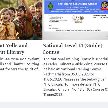
t Yells and
National Level LT(Guide)
out Library
Course
e in: മലയാളം (Malayalam)
The National Training Centre is schedu
lls and Chants Scouting
a Leader Trainers (Guide Wing) course t
at fosters the spirit of…
be held at National Training Centre,
Pachmarhi from 05.06.2023 to
11.06.2023. Please see the below giver
NTC Circular for more details; NTC
Circular: Circular No. 18 LT (G) Course 0
11 june2023