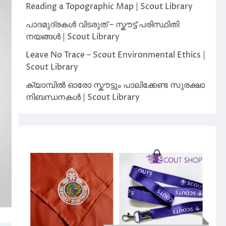
Reading a Topographic Map | Scout Library
പാദമുദ്രകൾ വിടരുത് – സ്കൗട്ട് പരിസ്ഥിതി
നയങ്ങൾ | Scout Library
Leave No Trace – Scout Environmental Ethics |
Scout Library
ക്യാമ്പിൽ ഓരോ സ്കൗട്ടും പാലിക്കേണ്ട സുരക്ഷാ
നിബന്ധനകൾ | Scout Library