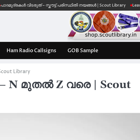
ൾ വിടരുത് – സ്കൗട്ട് പരിസ്ഥിതി നയങ്ങൾ | Scout Library
Leave No Trac
Ham Radio Callsigns
GOB Sample
out Library
N മുതൽ Z വരെ | Scout