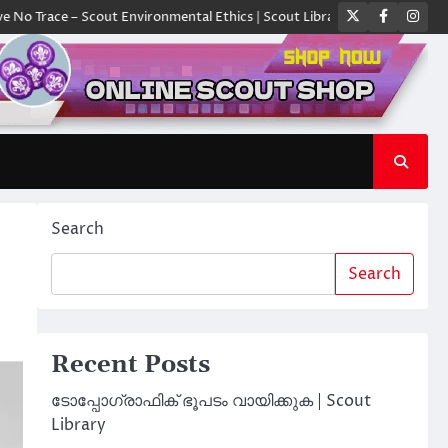
Twitter
Faceboo
Ins
e – Scout Environmental Ethics | Scout Library
ക്യാമ്പിൽ ഓരോ സ്കൗട്
Search
Search
Recent Posts
ടോപ്പോഗ്രാഫിക് ഭൂപടം വായിക്കുക | Scout
Library