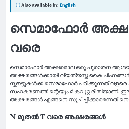
Also available in:
English
സെമാഫോർ അക്ഷര
വരെ
സെമാഫോർ അക്ഷരമാല ഒരു പുരാതന ആശയവി
അക്ഷരങ്ങൾക്കായി വ്യത്യസ്ത കൈ ചിഹ്നങ്ങൾ
സ്കൗട്ടുകൾക്ക് സെമാഫോർ പഠിക്കുന്നത് വളര
സഹകരണത്തിന്റെയും മികവുറ്റ രീതിയാണ്. 
അക്ഷരങ്ങൾ എങ്ങനെ സൂചിപ്പിക്കാമെന്നതിനെക്
N മുതൽ T വരെ അക്ഷരങ്ങൾ