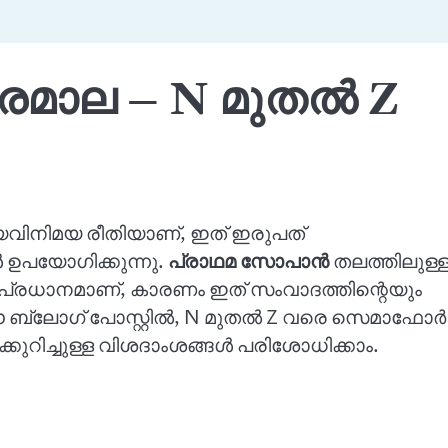
മാല – N മുതൽ Z
നിമയ രീതിയാണ്, ഇത് ഇരുപത്
 ഉപയോഗിക്കുന്നു.
പ്രാഥമ സോപാൻ
തലത്തിലുള്
െ പ്രധാനമാണ്, കാരണം ഇത് സംവാദത്തിന്റെയും
ഈ ബ്ലോഗ് പോസ്റ്റിൽ, N മുതൽ Z വരെ സെമാഫോർ
കുറിച്ചുള്ള വിശദാംശങ്ങൾ പരിശോധിക്കാം.