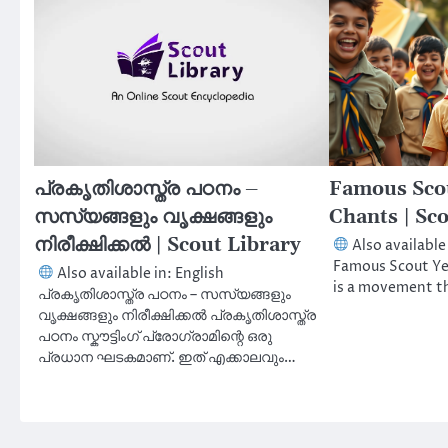
പ്രകൃതിശാസ്ത്ര പഠനം –
Famous Scou
സസ്യങ്ങളും വൃക്ഷങ്ങളും
Chants | Sc
നിരീക്ഷിക്കൽ | Scout Library
Also availabl
Famous Scout Ye
Also available in: English
is a movement th
പ്രകൃതിശാസ്ത്ര പഠനം – സസ്യങ്ങളും
വൃക്ഷങ്ങളും നിരീക്ഷിക്കൽ പ്രകൃതിശാസ്ത്ര
പഠനം സ്കൗട്ടിംഗ് പ്രോഗ്രാമിന്റെ ഒരു
പ്രധാന ഘടകമാണ്. ഇത് എക്കാലവും…