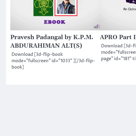
Pravesh Padangal by K.P.M.
APRO Part I
ABDURAHIMAN ALT(S)
Download [3d-f
mode="fullscree
Download [3d-flip-book
page" id="181" ti
mode="fullscreen" id="1033" ][/3d-flip-
book]