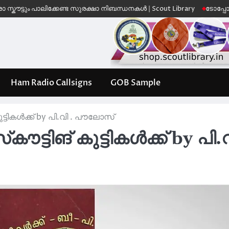
ം പാലിക്കേണ്ട സുരക്ഷാ നിബന്ധനകൾ | Scout Library
ടോപ്പോഗ്രാഫിക് 
Ham Radio Callsigns
GOB Sample
കുട്ടികൾക്ക് by പി.വി . പൗലോസ്
കൗട്ടിങ് കുട്ടികൾക്ക് by പി.