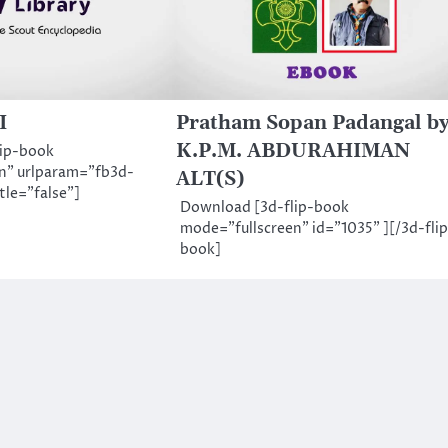
I
Pratham Sopan Padangal b
K.P.M. ABDURAHIMAN
lip-book
n" urlparam="fb3d-
ALT(S)
tle="false"]
Download [3d-flip-book
mode="fullscreen" id="1035" ][/3d-flip
book]