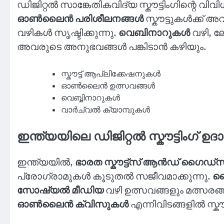
ഡിജിറ്റൽ സാങ്കേതികവിദ്യ സ്കൗട്ടിംഗിന്റെ വിവി
ഓൺലൈൻ പരിശീലനങ്ങൾ
സ്കൗട്ടുകൾക്ക് 
വഴികൾ സൃഷ്ടിക്കുന്നു.
വെബിനാറുകൾ
വഴി, ല
അവരുടെ അനുഭവങ്ങൾ പങ്കിടാൻ കഴിയും.
സ്കൗട്ട് ആപ്ലിക്കേഷനുകൾ
ഓൺലൈൻ ഉത്സവങ്ങൾ
വെബ്ബിനാറുകൾ
വാർച്വൽ ക്യാമ്പുകൾ
ഇന്ത്യയിലെ ഡിജിറ്റൽ സ്കൗട്ടിംഗ്
ഇന്ത്യയിൽ,
ഭാരത സ്കൗട്ട്സ് ആൻഡ് ഗൈഡ്സ
പ്രോഗ്രാമുകൾ കൂടുതൽ സജീവമാക്കുന്നു.
സ്
സോഷ്യൽ മീഡിയ
വഴി ഉത്സവങ്ങളും മത്സരങ്ങ
ഓൺലൈൻ ക്വിസുകൾ
എന്നിവിടങ്ങളിൽ സ്ക