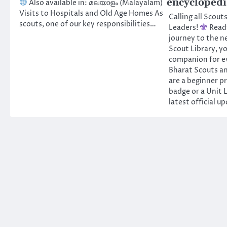
encyclopedi
Also available in: മലയാളം (Malayalam)
Visits to Hospitals and Old Age Homes As
Calling all Scout
scouts, one of our key responsibilities…
Leaders!
Ready
journey to the n
Scout Library, yo
companion for ev
Bharat Scouts an
are a beginner pr
badge or a Unit 
latest official u