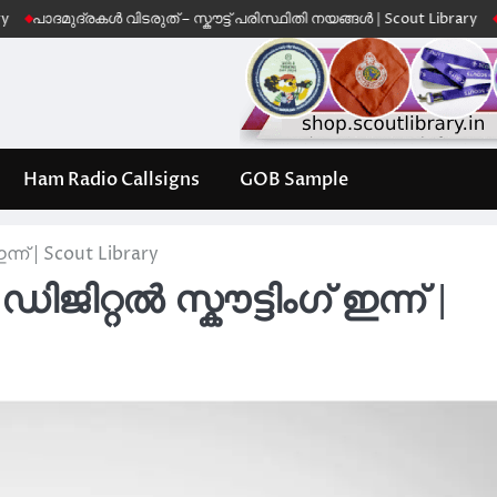
ദ്രകൾ വിടരുത് – സ്കൗട്ട് പരിസ്ഥിതി നയങ്ങൾ | Scout Library
Leave No 
Ham Radio Callsigns
GOB Sample
ന്ന് | Scout Library
ിജിറ്റൽ സ്കൗട്ടിംഗ് ഇന്ന് |