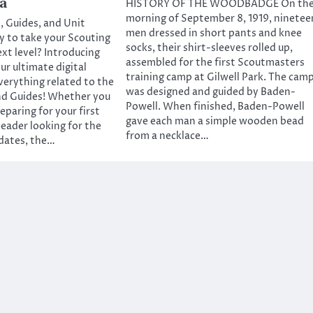
a
HISTORY OF THE WOODBADGE On th
morning of September 8, 1919, ninetee
s, Guides, and Unit
men dressed in short pants and knee
 to take your Scouting
socks, their shirt-sleeves rolled up,
ext level? Introducing
assembled for the first Scoutmasters
ur ultimate digital
training camp at Gilwell Park. The cam
erything related to the
was designed and guided by Baden-
d Guides! ​Whether you
Powell. When finished, Baden-Powell
eparing for your first
gave each man a simple wooden bead
Leader looking for the
from a necklace…
pdates, the…