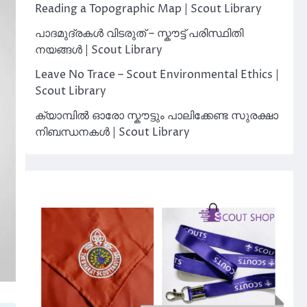
Reading a Topographic Map | Scout Library
പാദമുദ്രകൾ വിടരുത് – സ്കൗട്ട് പരിസ്ഥിതി
നയങ്ങൾ | Scout Library
Leave No Trace – Scout Environmental Ethics |
Scout Library
ക്യാമ്പിൽ ഓരോ സ്കൗട്ടും പാലിക്കേണ്ട സുരക്ഷാ
നിബന്ധനകൾ | Scout Library