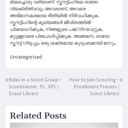
മികച്ചൊരു വഴിയാണ്. സ്കൗട്ടിംഗിലെ ഓരോ
വ്യക്തിത്വവും അവരാണ്, അവരെ
അഭിമാനകരമായ രീതിയിൽ നിർവഹിക്കുക.
സ്കൗട്ടിംഗിന്റെ മൂല്യങ്ങൾ ജീവിതത്തിൽ
പ്രയോഗിക്കുക, നിങ്ങളുടെ പങ്ക് നിറവേറ്റുക,
മറ്റുള്ളവരെ പ്രചോദിപ്പിക്കുക. അങ്ങനെ, ഓരോ
സ്കൗട്ട് ഗ്രൂപ്പും ഒരു ശക്തമായ കുടുംബമായി മാറും.
Uncategorized
Roles in a Scout Group –
How to Join Scouting –
Post
Scoutmaster, PL, APL |
Enrollment Process |
navigation
Scout Library
Scout Library
Related Posts