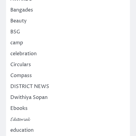
Bangades
Beauty
BSG
camp
celebration
Circulars
Compass
DISTRICT NEWS
Dwithiya Sopan
Ebooks
𝓔𝓭𝓲𝓽𝓸𝓻𝓲𝓪𝓵
education