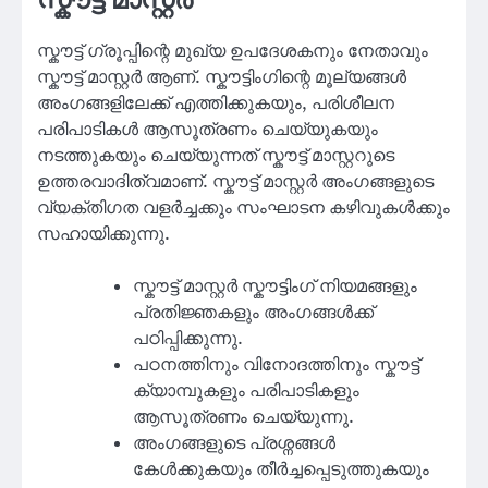
സ്കൗട്ട് മാസ്റ്റർ
സ്കൗട്ട് ഗ്രൂപ്പിന്റെ മുഖ്യ ഉപദേശകനും നേതാവും
സ്കൗട്ട് മാസ്റ്റർ ആണ്. സ്കൗട്ടിംഗിന്റെ മൂല്യങ്ങൾ
അംഗങ്ങളിലേക്ക് എത്തിക്കുകയും, പരിശീലന
പരിപാടികൾ ആസൂത്രണം ചെയ്യുകയും
നടത്തുകയും ചെയ്യുന്നത് സ്കൗട്ട് മാസ്റ്ററുടെ
ഉത്തരവാദിത്വമാണ്. സ്കൗട്ട് മാസ്റ്റർ അംഗങ്ങളുടെ
വ്യക്തിഗത വളർച്ചക്കും സംഘാടന കഴിവുകൾക്കും
സഹായിക്കുന്നു.
സ്കൗട്ട് മാസ്റ്റർ സ്കൗട്ടിംഗ് നിയമങ്ങളും
പ്രതിജ്ഞകളും അംഗങ്ങൾക്ക്
പഠിപ്പിക്കുന്നു.
പഠനത്തിനും വിനോദത്തിനും സ്കൗട്ട്
ക്യാമ്പുകളും പരിപാടികളും
ആസൂത്രണം ചെയ്യുന്നു.
അംഗങ്ങളുടെ പ്രശ്നങ്ങൾ
കേൾക്കുകയും തീർച്ചപ്പെടുത്തുകയും