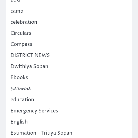
BSG
camp
celebration
Circulars
Compass
DISTRICT NEWS
Dwithiya Sopan
Ebooks
𝓔𝓭𝓲𝓽𝓸𝓻𝓲𝓪𝓵
education
Emergency Services
English
Estimation – Tritiya Sopan