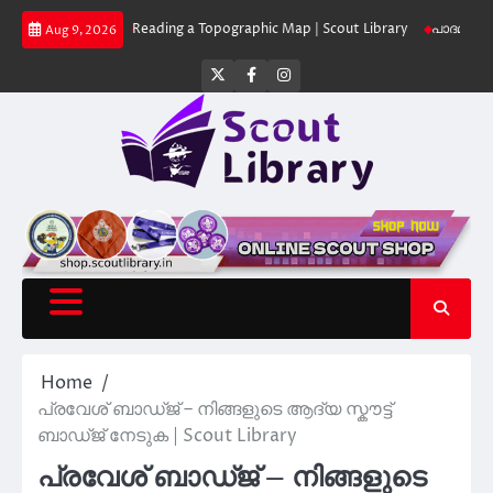
Skip
 Library
Reading a Topographic Map | Scout Library
പാദമുദ്രകൾ വിടരുത്
Aug 9, 2026
to
content
Twitter
Facebook
Instagram
Home
പ്രവേശ് ബാഡ്ജ് – നിങ്ങളുടെ ആദ്യ സ്കൗട്ട്
ബാഡ്ജ് നേടുക | Scout Library
പ്രവേശ് ബാഡ്ജ് – നിങ്ങളുടെ