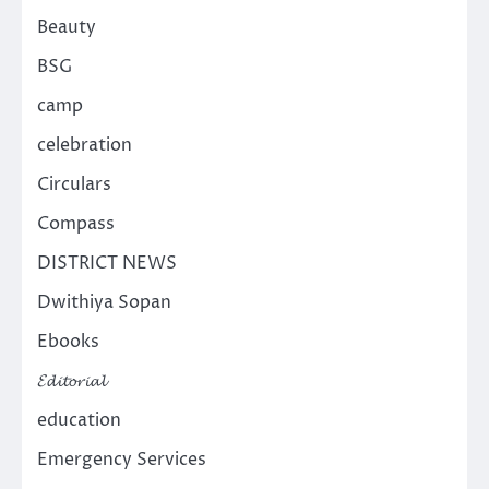
Beauty
BSG
camp
celebration
Circulars
Compass
DISTRICT NEWS
Dwithiya Sopan
Ebooks
𝓔𝓭𝓲𝓽𝓸𝓻𝓲𝓪𝓵
education
Emergency Services