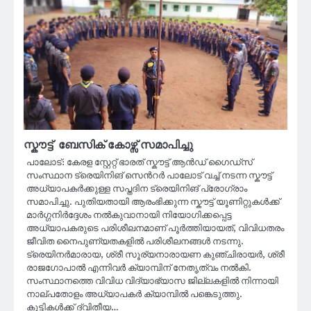
സ്കൗട്ട് ബേസിക് കോഴ്സ് സമാപിച്ചു
പാലോട്: കേരള സ്റ്റേറ്റ് ഭാരത് സ്കൗട്ട് ആൻഡ് ഗൈഡ്സ്
സംസ്ഥാന ട്രെയിനിങ് സെൻറർ പാലോട് വച്ച് നടന്ന സ്കൗട്ട്
അധ്യാപകർക്കുള്ള സപ്തദിന ട്രെയിനിങ് പ്രോഗ്രാം
സമാപിച്ചു. പുതിയതായി ആരംഭിക്കുന്ന സ്കൗട്ട് യൂണിറ്റുകൾക്ക്
മാർഗ്ഗനിർദ്ദേശം നൽകുവാനായി നിയോഗിക്കപ്പെട്ട
അധ്യാപകരുടെ പരിശീലനമാണ് പൂർത്തിയായത്, വിവിധതരം
ജീവിത നൈപുണ്യതകളിൽ പരിശീലനങ്ങൾ നടന്നു.
ട്രെയിനർമാരായ, ശ്രീ സൂര്യനാരായണ കുഞ്ചിരായർ, ശ്രീ
രാജഗോപാൽ എന്നിവർ ക്യാമ്പിന് നേതൃത്വം നൽകി.
സംസ്ഥാനത്തെ വിവിധ വിദ്യാഭ്യാസ ജില്ലകളിൽ നിന്നായി
നാല്പതോളം അധ്യാപകർ ക്യാമ്പിൽ പങ്കെടുത്തു.
കുട്ടികൾക്ക് ദ്വിതീയ…