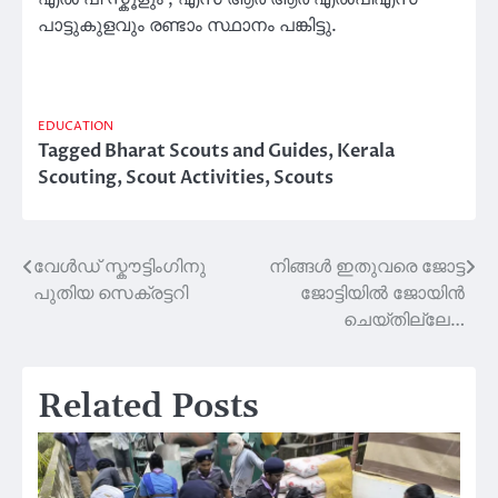
പാട്ടുകുളവും രണ്ടാം സ്ഥാനം പങ്കിട്ടു.
EDUCATION
Tagged
Bharat Scouts and Guides
,
Kerala
Scouting
,
Scout Activities
,
Scouts
വേൾഡ് സ്കൗട്ടിംഗിനു
നിങ്ങൾ ഇതുവരെ ജോട്ട
Post
പുതിയ സെക്രട്ടറി
ജോട്ടിയിൽ ജോയിൻ
navigation
ചെയ്തില്ലേ…
Related Posts