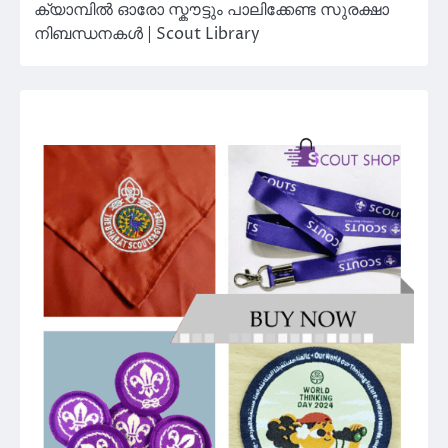
ക്യാമ്പിൽ ഓരോ സ്കൗട്ടും പാലിക്കേണ്ട സുരക്ഷാ
നിബന്ധനകൾ | Scout Library