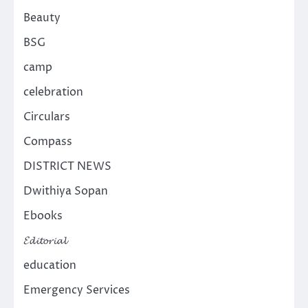
Beauty
BSG
camp
celebration
Circulars
Compass
DISTRICT NEWS
Dwithiya Sopan
Ebooks
𝓔𝓭𝓲𝓽𝓸𝓻𝓲𝓪𝓵
education
Emergency Services