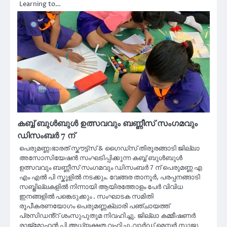
Learning to…
കബ്ബ് ബുൾബുൾ ഉത്സവവും ബണ്ണീസ് സംഗമവും
ഡിസംബർ 7 ന്
പെരുമണ്ണ:ഭാരത് സ്കൗട്ട്സ് & ഗൈഡ്സ് തിരൂരങ്ങാടി ജില്ലാ
അസോസിയേഷൻ സംഘടിപ്പിക്കുന്ന കബ്ബ് ബുൾബുൾ
ഉത്സവവും ബണ്ണീസ് സംഗമവും ഡിസംബർ 7 ന് പെരുമണ്ണ എ
എം എൽ പി സ്കൂളിൽ നടക്കും. വേങ്ങര താനൂർ, പരപ്പനങ്ങാടി
സബ്ജില്ലകളിൽ നിന്നായി ആയിരത്തോളം പേർ വിവിധ
ഇനങ്ങളിൽ പങ്കെടുക്കും . സംഘാടക സമിതി
രൂപീകരണയോഗം പെരുമണ്ണക്ലാരി പഞ്ചായത്ത്
പ്രസിഡൻ്റ് ശംസുപുതുമ നിവഹിച്ചു. ജില്ലാ കമ്മീഷണർ
രാജ്മോഹൻ പി അധ്യക്ഷത വഹിച്ചു.വാർഡ് മെമ്പർ സാജു