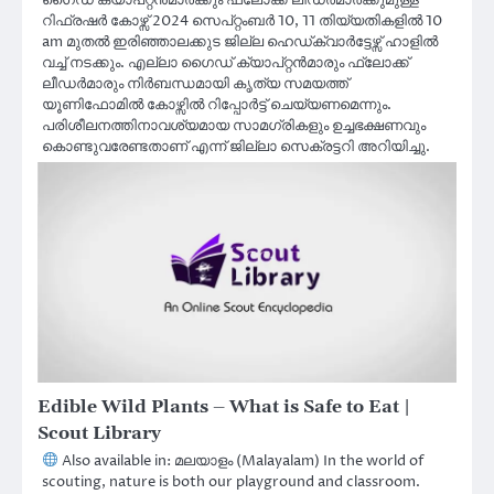
റിഫ്രഷർ കോഴ്സ് 2024 സെപ്റ്റംബർ 10, 11 തിയ്യതികളിൽ 10
am മുതൽ ഇരിഞ്ഞാലക്കുട ജില്ല ഹെഡ്ക്വാർട്ടേഴ്സ് ഹാളിൽ
വച്ച് നടക്കും. എല്ലാ ഗൈഡ് ക്യാപ്റ്റൻമാരും ഫ്ലോക്ക്
ലീഡർമാരും നിർബന്ധമായി കൃത്യ സമയത്ത്
യൂണിഫോമിൽ കോഴ്സിൽ റിപ്പോർട്ട് ചെയ്യണമെന്നും.
പരിശീലനത്തിനാവശ്യമായ സാമഗ്രികളും ഉച്ചഭക്ഷണവും
കൊണ്ടുവരേണ്ടതാണ് എന്ന് ജില്ലാ സെക്രട്ടറി അറിയിച്ചു.
Edible Wild Plants – What is Safe to Eat |
Scout Library
Also available in: മലയാളം (Malayalam) In the world of
scouting, nature is both our playground and classroom.