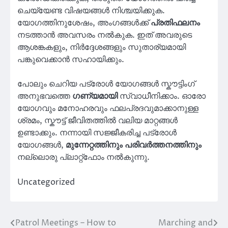
ചെയ്യേണ്ട വിഷയങ്ങൾ നിശ്ചയിക്കുക.
യോഗത്തിനുശേഷം, അംഗങ്ങൾക്ക്
പ്രതിഫലനം
നടത്താൻ അവസരം നൽകുക. ഇത് അവരുടെ
ആശങ്കകളും, നിർദ്ദേശങ്ങളും സുതാര്യമായി
പങ്കുവെക്കാൻ സഹായിക്കും.
പോലും ചെറിയ പട്രോൾ യോഗങ്ങൾ സ്കൗട്ടിംഗ്
അനുഭവത്തെ
ഗണ്യമായി
സ്വാധീനിക്കാം. ഓരോ
യോഗവും മനോഹരവും ഫലപ്രദവുമാക്കാനുള്ള
ശ്രമം, സ്കൗട്ട് ജീവിതത്തിൽ വലിയ മാറ്റങ്ങൾ
ഉണ്ടാക്കും. നന്നായി സജ്ജീകരിച്ച പട്രോൾ
യോഗങ്ങൾ,
മുന്നേറ്റത്തിനും
പരിവർത്തനത്തിനും
നല്ലൊരു പ്ലാറ്റ്ഫോം നൽകുന്നു.
Uncategorized
Patrol Meetings – How to
Marching and
Post