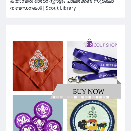
ക്യാമ്പിൽ ഓരോ സ്കൗട്ടും പാലിക്കേണ്ട സുരക്ഷാ
നിബന്ധനകൾ | Scout Library