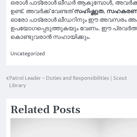
ഒരാൾ പാട്രോള്‍ ലീഡർ ആകുമ്പോൾ, അവർക്ക
ഉണ്ട്. അവർക്ക് വേണ്ടത്
സഹിഷ്ണുത
,
സഹകരണ
ഓരോ പാട്രോള്‍ ലീഡറിനും ഈ അവസരം അംഗീകര
ഉപയോഗപ്പെടുത്തുകയും വേണം. ഈ പ്രവർത്ത
കൊണ്ടുവരാൻ സഹായിക്കും.
Uncategorized
Patrol Leader – Duties and Responsibilities | Scout
Post
Library
navigation
Related Posts