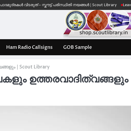
ൾ വിടരുത് – സ്കൗട്ട് പരിസ്ഥിതി നയങ്ങൾ | Scout Library
Leave No Trac
Ham Radio Callsigns
GOB Sample
്ങളും | Scout Library
ലകളും ഉത്തരവാദിത്വങ്ങളും 