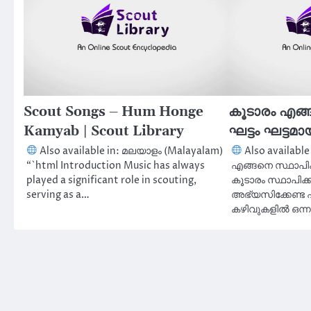
Scout Songs – Hum Honge
കൂടാരം എങ്ങ
Kamyab | Scout Library
ഘട്ടം ഘട്ടമാ
Also available in: മലയാളം (Malayalam)
Also available
“`html Introduction Music has always
എങ്ങനെ സ്ഥാപിക്ക
played a significant role in scouting,
കൂടാരം സ്ഥാപിക്ക
serving as a…
അഭ്യസിക്കേണ്ട ഏറ
കഴിവുകളിൽ ഒന്