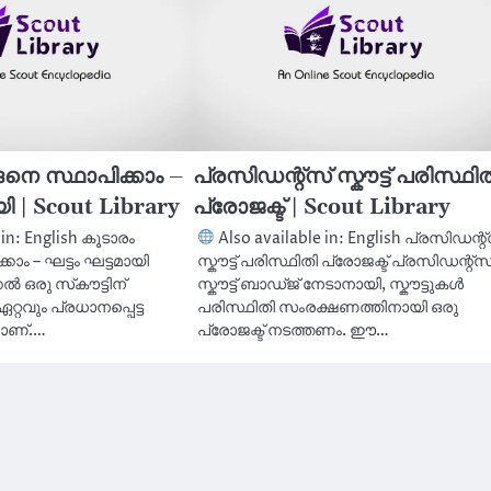
നെ സ്ഥാപിക്കാം –
പ്രസിഡന്റ്‌സ് സ്കൗട്ട് പരിസ്ഥി
യി | Scout Library
പ്രോജക്ട് | Scout Library
 in: English കൂടാരം
Also available in: English പ്രസിഡന്റ്
ാം – ഘട്ടം ഘട്ടമായി
സ്കൗട്ട് പരിസ്ഥിതി പ്രോജക്ട് പ്രസിഡന്റ്‌സ
ൽ ഒരു സ്‌കൗട്ടിന്
സ്കൗട്ട് ബാഡ്ജ് നേടാനായി, സ്കൗട്ടുകൾ
്റവും പ്രധാനപ്പെട്ട
പരിസ്ഥിതി സംരക്ഷണത്തിനായി ഒരു
നാണ്.…
പ്രോജക്ട് നടത്തണം. ഈ…