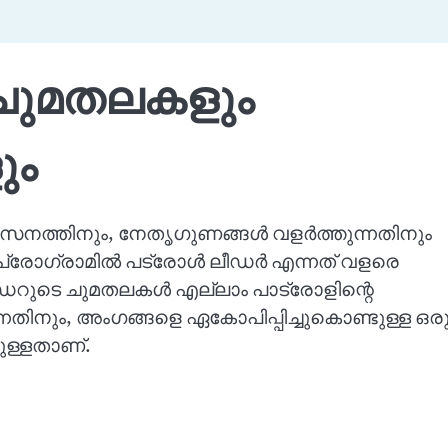
– ചുമതലകളും
ും
വ വികസനത്തിനും, നേതൃഗുണങ്ങൾ വളർത്തുന്നതിനും
് പ്രോഗ്രാമിൽ പട്രോള്‍ ലീഡര്‍ എന്നത് വളരെ
ീഡറുടെ ചുമതലകൾ എല്ലാം പാട്രോളിന്റെ
തിനും, അംഗങ്ങളെ ഏകോപിപ്പിച്ചുകൊണ്ടുള്ള ഒര
ുള്ളതാണ്.