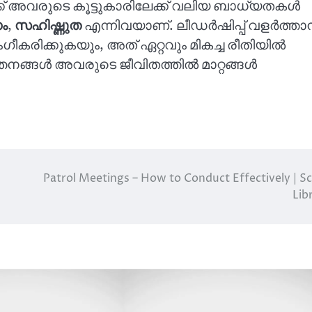
് അവരുടെ കൂട്ടുകാരിലേക്ക് വലിയ ബാധ്യതകൾ
ം
,
സഹിഷ്ണുത
എന്നിവയാണ്. ലീഡർഷിപ്പ് വളർത്താ
ിക്കുകയും, അത് ഏറ്റവും മികച്ച രീതിയിൽ
നങ്ങൾ അവരുടെ ജീവിതത്തിൽ മാറ്റങ്ങൾ
Patrol Meetings – How to Conduct Effectively | S
Lib