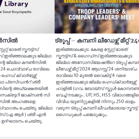
ൗൺസിൽ
ട്രൂപ്പ് – കമ്പനി ലീഡേഴ്സ് മീറ്റ് 24
േറ്റ് ഭാരത് സ്കൗട്ട്സ്
ഇരിഞ്ഞാലക്കുട: കേരള സ്റ്റേറ്റ് ഭാരത്
രിഞ്ഞാലക്കുട ജില്ലാ
സ്കൗട്ട്സ് & ഗൈഡ്സ് ഇരിഞ്ഞാലക്കുട
െ ജില്ലാ കൗൺസിൽ
ജില്ലാ അസോസിയേഷൻ്റെ ട്രൂപ്പ് കമ്പന
24 ചൊവ്വാഴ്ച രാവിലെ
ലീഡേഴ്സ് മീറ്റ് 2024 ആഗസ്റ്റ് 24 ശനിയാഴ്ച
 ഹെഡ് ക്വാർട്ടേഴ്സ്
രാവിലെ 10 മുതൽ വൈകിട്ട് 4 വരെ
്ലാ പ്രസിഡൻറ് ശ്രീ
ഇരിഞ്ഞാലക്കുട ജില്ല ഹെഡ്ക്വാർട്ടേഴ്സ്
ാസിന്റെ അധ്യക്ഷതയിൽ
ഹാളിൽ (ഗവ. ബോയ്സ് സ്കൂൾ കോമ്പൗണ്ട്
 സെക്രട്ടറി ജാക്സൺ സി
വെച്ച് നടക്കും . UP, HS, HSS വിഭാഗങ്ങളി
ൗൺസിൽ അംഗങ്ങളെ
വിവിധ യൂണിറ്റുകളിൽ നിന്നും 250 ഓളം
സ്വാഗതം ചെയ്തു. ജില്ലാ
വരുന്ന ട്രൂപ്പ് കമ്പനി ലീഡർമാരായ സ്കൗട്ട്
ട്സ് (എ ആർ ) ശ്രീ എൻ
ഗൈഡുകൾ പങ്കെടുക്കും.
ഉദ്ഘാടനം ചെയ്തു.