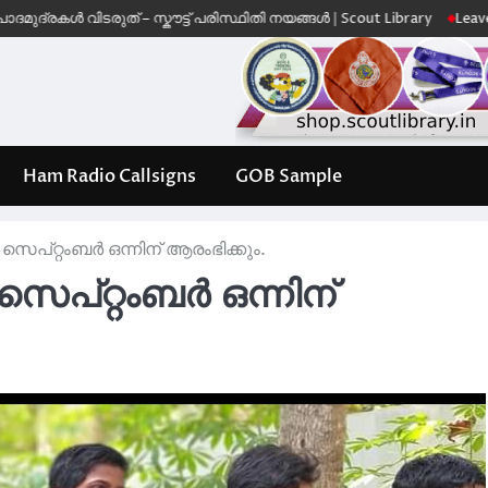
ിടരുത് – സ്കൗട്ട് പരിസ്ഥിതി നയങ്ങൾ | Scout Library
Leave No Trace –
Ham Radio Callsigns
GOB Sample
െപ്റ്റംബർ ഒന്നിന് ആരംഭിക്കും.
െപ്റ്റംബർ ഒന്നിന്