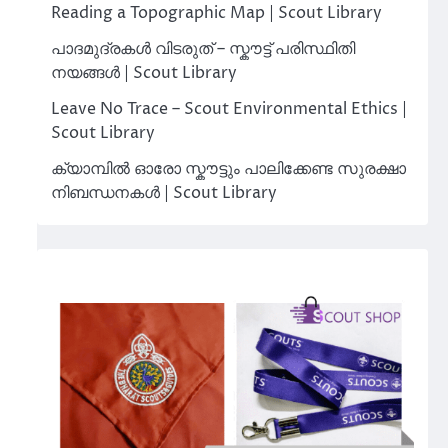
Reading a Topographic Map | Scout Library
പാദമുദ്രകൾ വിടരുത് – സ്കൗട്ട് പരിസ്ഥിതി
നയങ്ങൾ | Scout Library
Leave No Trace – Scout Environmental Ethics |
Scout Library
ക്യാമ്പിൽ ഓരോ സ്കൗട്ടും പാലിക്കേണ്ട സുരക്ഷാ
നിബന്ധനകൾ | Scout Library