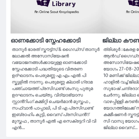
ഓണക്കോടി സ്നേഹക്കോടി
ജില്ലാ ക
താനൂർ ഭാരത് സ്കൗട്ട്സ് & ഗൈഡ്സ് താനൂർ
ത്രിശൂർ :കേരള സ്റ്റ
ലോക്കൽ അസോസിയേഷൻ
ആൻഡ് ഗൈഡ്സ് ഇ
വയോജനങ്ങൾക്കായുള്ള ഓണക്കോടി
അസോസിയേഷന്റ
സ്നേഹക്കോടി പദ്ധതിയുടെ വിതരണ
യോഗം 27-08-20
ഉദ്ഘാടനം പെരുമണ്ണ എ എം എൽ പി
10 മണിക്ക് ജില്ലാ
സ്കൂളിൽ നടന്നു. പെരുമണ്ണ ക്ലാരി ഗ്രാമ
ഹാളിൽ വച്ച് ജില
പഞ്ചായത്ത് പ്രസിഡണ്ട് ശംസു പുതുമ
സുഭാഷ് ചന്ദ്രദ
ഉദഘാടനം ചെയ്തു. വിദ്യാഭ്യാസ
ചേർന്നു. ജില്ലാ
സ്റ്റാൻ്റിംഗ് കമ്മിറ്റി ചെയർമാൻ മുസ്തഫ ,
വാഴപ്പിള്ളി ക
സഫ്വാൻ പാപ്പാലി, പി ടി എ പ്രസിഡണ്ട്
യോഗത്തിലേക്ക് 
ഇബ്രാഹിം കുട്ടി, വൈസ് പ്രസിഡൻ്റ്
കമ്മീഷണർ സ്കൗട്
മുസ്തഫ , താനൂർ എൽ എ സെക്രട്ടറി വി വി
സി വാസു യോഗം 
എൻ…
ജില്ലാ വൈസ്…