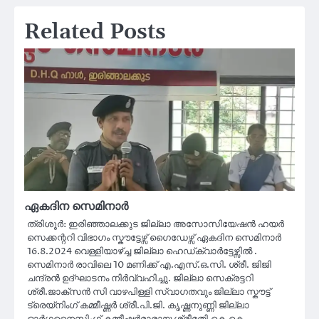
Related Posts
ഏകദിന സെമിനാർ
ത്രിശൂർ: ഇരിഞ്ഞാലക്കുട ജില്ലാ അസോസിയേഷൻ ഹയർ
സെക്കന്ററി വിഭാഗം സ്കൗട്ടേഴ്സ് ഗൈഡേഴ്സ് ഏകദിന സെമിനാർ
16.8.2024 വെള്ളിയാഴ്ച്ച ജില്ലാ ഹെഡ്ക്വാർട്ടേഴ്സിൽ .
സെമിനാർ രാവിലെ 10 മണിക്ക് എ.എസ്.ഒ.സി. ശ്രീ. ജിജി
ചന്ദ്രൻ ഉദ്ഘാടനം നിർവ്വഹിച്ചു. ജില്ലാ സെക്രട്ടറി
ശ്രീ.ജാക്സൻ സി വാഴപിള്ളി സ്വാഗതവും ജില്ലാ സ്കൗട്ട്
ട്രെയ്നിംഗ് കമ്മീഷ്ണർ ശ്രീ.പി.ജി. കൃഷ്ണനുണ്ണി ജില്ലാ
ഓർഗനൈസിംഗ് കമ്മീഷ്ണർമാരായ ശ്രീമതി.കെ.കെ.