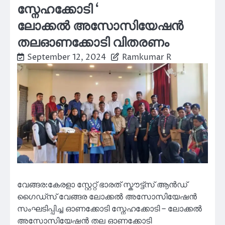
സ്നേഹക്കോടി ‘
ലോക്കൽ അസോസിയേഷൻ
തലഓണക്കോടി വിതരണം
September 12, 2024
Ramkumar R
വേങ്ങര:കേരളാ സ്റ്റേറ്റ് ഭാരത് സ്കൗട്ട്സ് ആൻഡ്
ഗൈഡ്സ് വേങ്ങര ലോക്കൽ അസോസിയേഷൻ
സംഘടിപ്പിച്ച ഓണക്കോടി സ്നേഹക്കോടി – ലോക്കൽ
അസോസിയേഷൻ തല ഓണക്കോടി