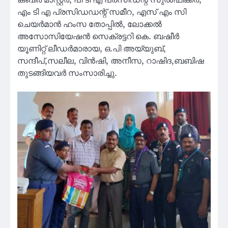
കബീർ മാസ്റ്റർ, പി ടി എ പ്രസിഡന്റ്‌ സുൽഫിക്കർ,
എം ടി എ പ്രസിഡഡന്റ് സമീറ, എസ് എം സി
ചെയർമാൻ ഹംസ തോപ്പിൽ, ലോക്കൽ
അസോസിയേഷൻ സെക്രട്ടറി കെ. ബഷീർ
യൂണിറ്റ് ലീഡർമാരായ, ഒ.പി അയ്യുബ്,
സന്ദീപ്,സലീല, വിൻഷി, അനീസ, റാഷിദ,ബബിഷ
തുടങ്ങിയവർ സംസാരിച്ചു.