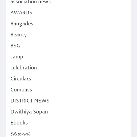
association news
AWARDS
Bangades
Beauty
BSG
camp
celebration
Circulars
Compass
DISTRICT NEWS
Dwithiya Sopan
Ebooks
𝓔𝓭𝓲𝓽𝓸𝓻𝓲𝓪𝓵