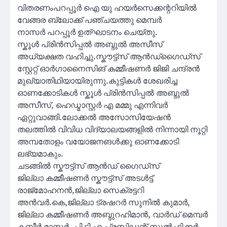
വിതരണംപറപ്പൂർ ഐ യു ഹയർസെക്കന്ററിയിൽ
വേങ്ങര ബ്ലോക്ക്‌ പഞ്ചയത്തു മെമ്പർ
നാസർ പറപ്പൂർ ഉത്ഘാടനം ചെയ്തു.
സ്കൂൾ പ്രിൻസിപ്പൽ അബ്ദുൽ അസീസ്
അധ്യക്ഷത വഹിച്ചു.സ്കൗട്ട്സ് ആൻഡ്ഗൈഡ്സ്
സ്റ്റേറ്റ് ഓർഗാനൈസിങ് കമ്മീഷണർ ജിജി ചന്ദ്രൻ
മുഖ്യാതിഥിയായിരുന്നു.കുട്ടികൾ ശേഖരിച്ച
ഓണക്കോടികൾ സ്കൂൾ പ്രിൻസിപ്പൽ അബ്ദുൽ
അസീസ്, ഹെഡ്മാസ്റ്റർ എ മമ്മു എന്നിവർ
ഏറ്റുവാങ്ങി.ലോക്കൽ അസോസിയേഷൻ
തലത്തിൽ വിവിധ വിദ്യാലയങ്ങളിൽ നിന്നായി നൂറ്റി
അമ്പതോളം വയോജനങൾക്കു ഓണക്കോടി
ലഭ്യമാകും.
ചടങ്ങിൽ സ്കൗട്ട്സ് ആൻഡ് ഗൈഡ്സ്
ജില്ലാ കമ്മീഷണർ സ്കൗട്ട്സ് അടൾട്ട്
രാജ്‌മോഹനൻ,ജില്ലാ സെക്രട്ടറി
അൻവർ.കെ,ജില്ലാ ട്രഷറർ സുനിൽ കുമാർ,
ജില്ലാ കമ്മീഷണർ അബ്ദുറഹിമാൻ, വാർഡ് മെമ്പർ