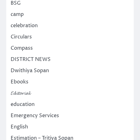
BSG
camp
celebration
Circulars
Compass
DISTRICT NEWS
Dwithiya Sopan
Ebooks
𝓔𝓭𝓲𝓽𝓸𝓻𝓲𝓪𝓵
education
Emergency Services
English
Estimation – Tritiya Sopan