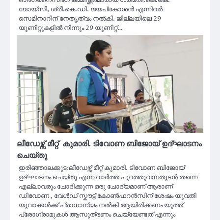
ജോയ്സി, ശ്രീ.കെ.ഡി. ജയപ്രകാശൻ എന്നിവർ
സെമിനാറിന് നേതൃത്വം നൽകി. ജില്ലയിലെ 29
യൂണിറ്റുകളിൽ നിന്നും 29 യൂണിറ്റ്…
ലീഡേഴ്സ് മീറ്റ് കുമാരി. ടിവോണ ബിജോയ് ഉദ്ഘാടനം
ചെയ്തു
ഇരിഞ്ഞാലക്കുട:ലീഡേഴ്സ് മീറ്റ് കുമാരി. ടിവോണ ബിജോയ്
ഉദ്ഘാടനം ചെയ്തു എന്ന വാർത്ത പുറത്തുവന്നതുടൻ തന്നെ
എല്ലാവരും ചോദിക്കുന്ന ഒരു ചോദ്യമാണ് ആരാണ്
ഡിവോണ , വേൾഡ് സ്കൗട്ട് കോൺഫറൻസിന് ശേഷം യുവതി
യുവാക്കൾക്ക് പ്രാധാന്യം നൽകി ആയിരിക്കണം യൂത്ത്
പ്രോഗ്രാമുകൾ ആസൂത്രണം ചെയ്യേണ്ടത് എന്നും