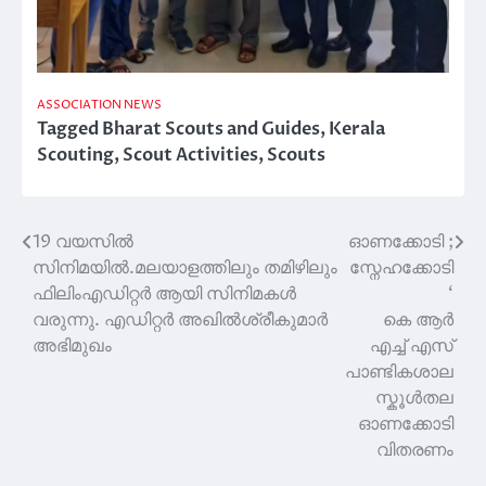
ASSOCIATION NEWS
Tagged
Bharat Scouts and Guides
,
Kerala
Scouting
,
Scout Activities
,
Scouts
19 വയസിൽ
ഓണക്കോടി ;
Post
സിനിമയിൽ.മലയാളത്തിലും തമിഴിലും
സ്നേഹക്കോടി
navigation
ഫിലിംഎഡിറ്റർ ആയി സിനിമകൾ
‘
വരുന്നു. എഡിറ്റർ അഖിൽശ്രീകുമാർ
കെ ആർ
അഭിമുഖം
എച്ച് എസ്
പാണ്ടികശാല
സ്കൂൾതല
ഓണക്കോടി
വിതരണം