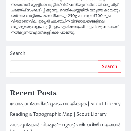
നാഷണൽ സ്കൂളിലെ കുട്ടിക്ക് വീട് പണിയുന്നതിനായി ഒരു ചിപ്സ്
ചലഞ്ച് സംഘടിപ്പിക്കുന്നു. വെളിച്ചെണ്ണയിൽ വറുത്ത കായയും
ശർക്കര വരട്ടിയും രണ്ടിൻ്റെയും 250g പാക്കറ്റിന് 100 രൂപ
വീതമാണ് വില. ഉപ്പേരി ചലഞ്ചിന് വിദ്യാലയങ്ങളിലെ
സുഹൃത്തുക്കളും കുട്ടികളും എല്ലവരും മികച്ച പിന്തുണയാണ്
നൽകുന്നത് എന്ന് കുട്ടികൾ പറഞ്ഞു.
Search
Search
Recent Posts
ടോപ്പോഗ്രാഫിക് ഭൂപടം വായിക്കുക | Scout Library
Reading a Topographic Map | Scout Library
പാദമുദ്രകൾ വിടരുത് – സ്കൗട്ട് പരിസ്ഥിതി നയങ്ങൾ