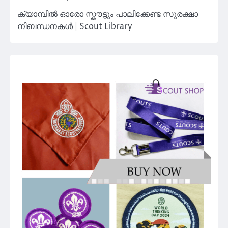
ക്യാമ്പിൽ ഓരോ സ്കൗട്ടും പാലിക്കേണ്ട സുരക്ഷാ
നിബന്ധനകൾ | Scout Library