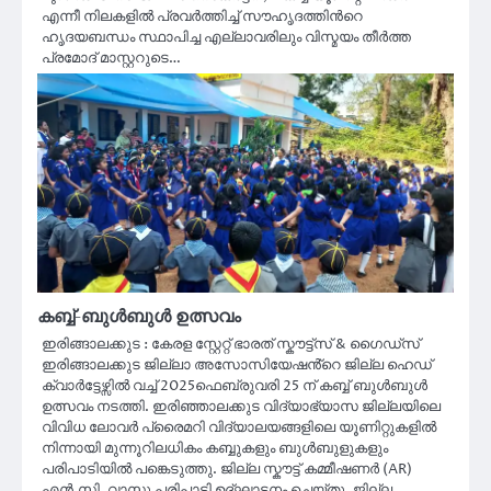
എന്നീ നിലകളിൽ പ്രവർത്തിച്ച് സൗഹൃദത്തിൻറെ
ഹൃദയബന്ധം സ്ഥാപിച്ച എല്ലാവരിലും വിസ്മയം തീർത്ത
പ്രമോദ് മാസ്റ്ററുടെ…
കബ്ബ്-ബുൾബുൾ ഉത്സവം
ഇരിങ്ങാലക്കുട : കേരള സ്റ്റേറ്റ് ഭാരത് സ്കൗട്ട്സ് & ഗൈഡ്സ്
ഇരിങ്ങാലക്കുട ജില്ലാ അസോസിയേഷൻ്റെ ജില്ല ഹെഡ്
ക്വാർട്ടേഴ്സിൽ വച്ച് 2025ഫെബ്രുവരി 25 ന് കബ്ബ് ബുൾബുൾ
ഉത്സവം നടത്തി. ഇരിഞ്ഞാലക്കുട വിദ്യാഭ്യാസ ജില്ലയിലെ
വിവിധ ലോവർ പ്രൈമറി വിദ്യാലയങ്ങളിലെ യൂണിറ്റുകളിൽ
നിന്നായി മുന്നൂറിലധികം കബ്ബുകളും ബുൾബുളുകളും
പരിപാടിയിൽ പങ്കെടുത്തു. ജില്ല സ്കൗട്ട് കമ്മീഷണർ (AR)
എൻ.സി. വാസു പരിപാടി ഉദ്ഘാടനം ചെയ്തു. ജില്ല