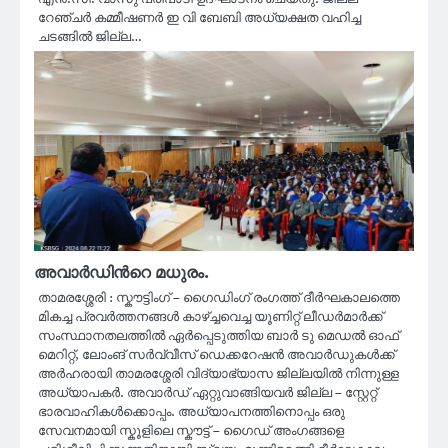
റേഞ്ചർ കമ്മീഷണർ ഇ വി ബേബി അധ്യക്ഷത വഹിച്ച
ചടങ്ങിൽ ജില്ല…
അവാര്‍ഡിന്‍റെ മധുരം.
താമരശ്ശേരി : സ്കൗട്ടിംഗ് – ഗൈഡിംഗ് രംഗത്ത് ദീര്‍ഘകാലത്തെ
മികച്ച പ്രവര്‍ത്തനങ്ങള്‍ കാഴ്ച്ചവെച്ച യൂണിറ്റ് ലീഡര്‍മാര്‍ക്ക്
സംസ്ഥാനതലത്തില്‍ ഏര്‍പ്പെടുത്തിയ ബാര്‍ ടു മെഡല്‍ ഓഫ്
മെറിറ്റ്, ലോംങ് സര്‍വ്വീസ് ഡെക്കറേഷന്‍ അവാര്‍ഡുകള്‍ക്ക്
അര്‍ഹരായി താമരശ്ശേരി വിദ്യാഭ്യാസ ജില്ലയില്‍ നിന്നുള്ള
അധ്യാപകര്‍. അവാര്‍ഡ് ഏറ്റുവാങ്ങിയവര്‍ ജില്ല – സ്റ്റേറ്റ്
ഭാരവാഹികള്‍ക്കൊപ്പം. അധ്യാപനത്തിനൊപ്പം ഒരു
സേവനമായി സ്കൂളിലെ സ്കൗട്ട് – ഗൈഡ് അംഗങ്ങളെ