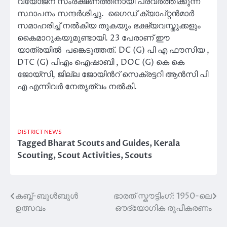
വയോജന സംരക്ഷണത്തിനായി പ്രവർത്തിക്കുന്ന
സ്ഥാപനം സന്ദർശിച്ചു. ഗൈഡ് ക്യാപ്റ്റൻമാർ
സമാഹരിച്ച് നൽകിയ തുകയും ഭക്ഷ്യവസ്തുക്കളും
കൈമാറുകയുമുണ്ടായി. 23 പേരാണ് ഈ
യാത്രയിൽ പങ്കെടുത്തത്. DC (G) പി എ ഫൗസിയ ,
DTC (G) പിഎം ഐഷാബി , DOC (G) കെ കെ
ജോയ്സി, ജില്ല ജോയിൻറ് സെക്രട്ടറി ആൻസി പി
എ എന്നിവർ നേതൃത്വം നൽകി.
DISTRICT NEWS
Tagged
Bharat Scouts and Guides
,
Kerala
Scouting
,
Scout Activities
,
Scouts
കബ്ബ്-ബുൾബുൾ
ഭാരത് സ്കൗട്ടിംഗ്: 1950-ലെ
Post
ഉത്സവം
ഔദ്യോഗിക രൂപീകരണം
navigation