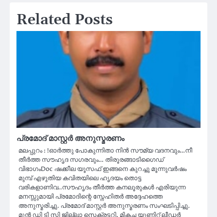
Related Posts
പ്രമോദ് മാസ്റ്റർ അനുസ്മരണം
മലപ്പുറം : !ഓർത്തു പോകുന്നിതാ നിൻ സൗമ്യ വദനവും…നീ
തീർത്ത സൗഹൃദ സഗരവും… തിരൂരങ്ങാടിഗൈഡ്
വിഭാഗംDoc ഷക്കീല യൂസഫ് ഇങ്ങനെ കുറച്ചു മൂന്നുവർഷം
മുമ്പ് എഴുതിയ കവിതയിലെ ഹൃദയം തൊട്ട
വരികളാണിവ..സൗഹൃദം തീർത്ത കനലൂരുകൾ എരിയുന്ന
മനസ്സുമായി പ്രമോദിന്റെ സ്നേഹിതർ അദ്ദേഹത്തെ
അനുസ്മരിച്ചു. പ്രമോദ് മാസ്റ്റർ അനുസ്മരണം സംഘടിപ്പിച്ചു.
മുൻ ഡി ടി സി ജില്ലാ സെക്രട്ടറി, മികച്ച യൂണിറ്റ് ലീഡർ