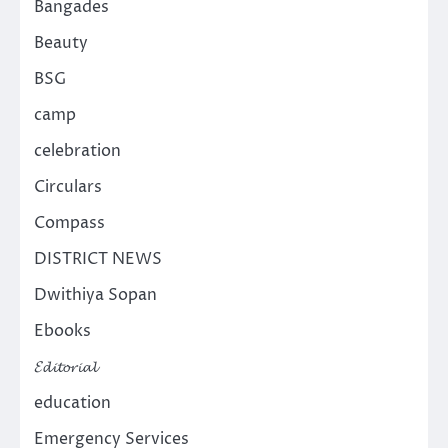
Bangades
Beauty
BSG
camp
celebration
Circulars
Compass
DISTRICT NEWS
Dwithiya Sopan
Ebooks
𝓔𝓭𝓲𝓽𝓸𝓻𝓲𝓪𝓵
education
Emergency Services