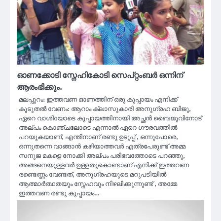
ഓണക്കോടി സ്നേഹികോടി സെപ്റ്റംബർ ഒന്നിന്
ആരംഭിക്കും.
മലപ്പുറം: ഇത്തവണ ഓണത്തിന് ഒരു കുപ്പായം എനിക്ക്
കൂടുതൽ വേണം: ആറാം ക്ലാസുകാരി അനുഗ്രഹ ബിജു,
ഏറെ വാശിയോടെ കുപ്പായത്തിനായി അച്ഛൻ ബൈജുവിനോട്
അല്പം കൊഞ്ചലോടെ എന്നാൽ ഏറെ ഗൗരവത്തിൽ
പറയുകയാണ്, എന്തിനാണ് രണ്ടു ഉടുപ്പ് , ഒന്നുപോരെ,
ഒന്നുതന്നെ വാങ്ങാൻ കഴിയാത്തവർ എത്രപേരുണ്ട് അമ്മ
സനുജ മകളെ നോക്കി അല്പം പരിഭവത്തോടെ പറഞ്ഞു,
അങ്ങനെയുള്ളവർ ഉള്ളതുകൊണ്ടാണ് എനിക്ക് ഇത്തവണ
രണ്ടെണ്ണം വേണ്ടത്, അനുഗ്രഹയുടെ മറുപടിയിൽ
ആത്മാർത്ഥതയും സ്നേഹവും നിഴലിക്കുന്നുണ്ട് , അമ്മേ
ഇത്തവണ രണ്ടു കുപ്പായം…