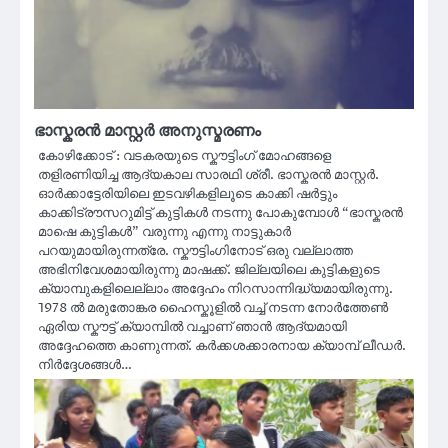
ഭാസ്കരൻ മാസ്റ്റർ അനുസ്മരണം
കോഴിക്കോട് : വടകരയുടെ സ്കൗട്ടിംഗ് മോഹങ്ങളെ
തളിരണിയിച്ച ആദ്യകാല സാരഥി ശ്രീ. ഭാസ്കരൻ മാസ്റ്റർ.
ഓർക്കാട്ടേരിയിലെ ഇടവഴികളിലൂടെ കാക്കി ഷർട്ടും
കാക്കിട്രൗസറുമിട്ട് കുട്ടികൾ നടന്നു പോകുമ്പോൾ “ഭാസ്കരൻ
മാഷെ കുട്ടികൾ” വരുന്നു എന്നു നാട്ടുകാർ
പറയുമായിരുന്നത്രേ. സ്കൗട്ടിംഗിനോട് ഒരു വല്ലാത്ത
അഭിനിവേശമായിരുന്നു മാഷക്ക്. ജില്ലയിലെ കുട്ടികളുടെ
ക്യാമ്പുകളിലെല്ലാം അദ്ദേഹം നിറസാന്നിദ്ധ്യമായിരുന്നു.
1978 ൽ മരുതോങ്കര ഹൈസ്കൂളിൽ വച്ച് നടന്ന നോർത്തേൺ
ഏരിയ സ്കൗട്ട് ക്യാമ്പിൽ വച്ചാണ് ഞാൻ ആദ്യമായി
അദ്ദേഹത്തെ കാണുന്നത്. കർക്കശക്കാരനായ ക്യാമ്പ് ലീഡർ.
നിർദ്ദേശങ്ങൾ…