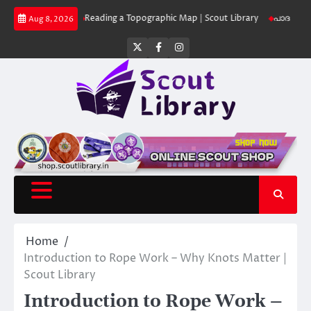
Skip
 Library
Reading a Topographic Map | Scout Library
പാദമുദ്രകൾ വിടരുത്
Aug 8, 2026
to
content
Twitter
Facebook
Instagram
Home
Introduction to Rope Work – Why Knots Matter |
Scout Library
Introduction to Rope Work –