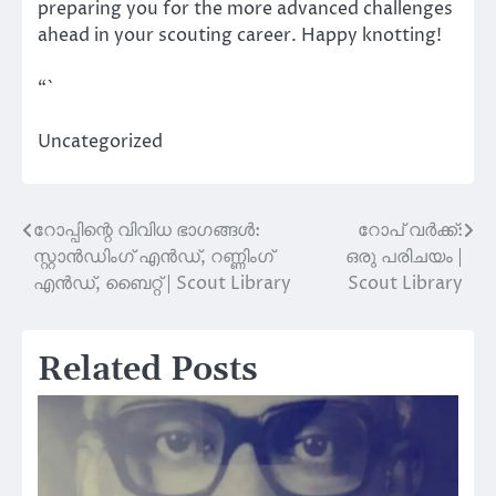
preparing you for the more advanced challenges
ahead in your scouting career. Happy knotting!
“`
Uncategorized
റോപ്പിന്റെ വിവിധ ഭാഗങ്ങൾ:
റോപ് വർക്ക്:
Post
സ്റ്റാൻഡിംഗ് എൻഡ്, റണ്ണിംഗ്
ഒരു പരിചയം |
navigation
എൻഡ്, ബൈറ്റ് | Scout Library
Scout Library
Related Posts