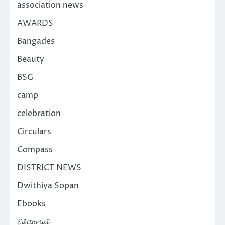
association news
AWARDS
Bangades
Beauty
BSG
camp
celebration
Circulars
Compass
DISTRICT NEWS
Dwithiya Sopan
Ebooks
𝓔𝓭𝓲𝓽𝓸𝓻𝓲𝓪𝓵