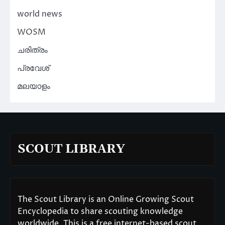
world news
WOSM
ചരിത്രം
പ്രവേശ്
മലയാളം
SCOUT LIBRARY
The Scout Library is an Online Growing Scout
Encyclopedia to share scouting knowledge
worldwide. This is a free internet-based scout