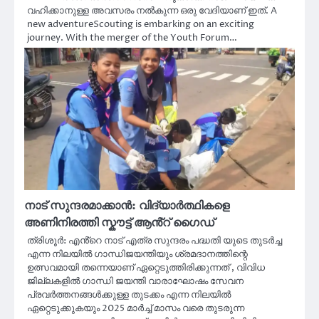
വഹിക്കാനുള്ള അവസരം നൽകുന്ന ഒരു വേദിയാണ് ഇത്. A
new adventureScouting is embarking on an exciting
journey. With the merger of the Youth Forum…
നാട് സുന്ദരമാക്കാൻ: വിദ്യാർത്ഥികളെ
അണിനിരത്തി സ്കൗട്ട് ആൻ്റ് ഗൈഡ്
ത്രിശൂർ: എൻ്റെ നാട് എത്ര സുന്ദരം പദ്ധതി യുടെ തുടർച്ച
എന്ന നിലയിൽ ഗാന്ധിജയന്തിയും ശ്രമദാനത്തിന്റെ
ഉത്സവമായി തന്നെയാണ് ഏറ്റെടുത്തിരിക്കുന്നത് , വിവിധ
ജില്ലകളിൽ ഗാന്ധി ജയന്തി വാരാഘോഷം സേവന
പ്രവർത്തനങ്ങൾക്കുള്ള തുടക്കം എന്ന നിലയിൽ
ഏറ്റെടുക്കുകയും 2025 മാർച്ച് മാസം വരെ തുടരുന്ന