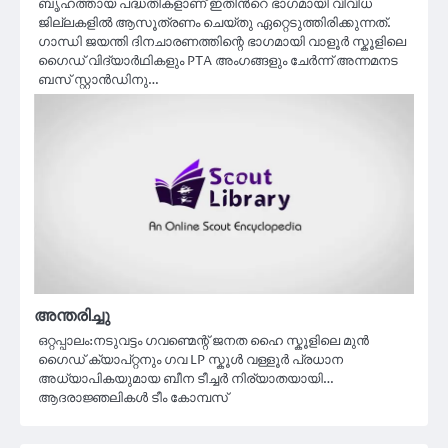
ബൃഹത്തായ പദ്ധതികളാണ് ഇതിൻറെ ഭാഗമായി വിവിധ
ജില്ലകളിൽ ആസൂത്രണം ചെയ്തു ഏറ്റെടുത്തിരിക്കുന്നത്.
ഗാന്ധി ജയന്തി ദിനചാരണത്തിന്റെ ഭാഗമായി വാളൂർ സ്കൂളിലെ
ഗൈഡ് വിദ്യാർഥികളും PTA അംഗങ്ങളും ചേർന്ന് അന്നമനട
ബസ് സ്റ്റാൻഡിനു…
അന്തരിച്ചു
ഒറ്റപ്പാലം:നടുവട്ടം ഗവണ്മെന്റ് ജനത ഹൈ സ്കൂളിലെ മുൻ
ഗൈഡ് ക്യാപ്റ്റനും ഗവ LP സ്കൂൾ വള്ളൂർ പ്രധാന
അധ്യാപികയുമായ ബീന ടീച്ചർ നിര്യാതയായി…
ആദരാജ്ഞലികൾ ടീം കോമ്പസ്