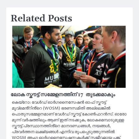
Related Posts
ലോക സ്കൗട്ട് സമ്മേളനത്തിന് 17 തുടക്കമാകും
കെയ്റോ: വേൾഡ് ഓർഗനൈസേഷൻ ഓഫ് സ്കൗട്ട്
മൂവ്‌മെൻ്റിൻ്റെ (WOSM) ഭരണസമിതി അല്ലെങ്കിൽ
പൊതുസമ്മേളനമാണ് വേൾഡ് സ്കൗട്ട് കോൺഫറൻസ്. ഓരോ
മൂന്ന് വർഷത്തിലും ആണ് ഇത് നടക്കുക, ലോകമെമ്പാടുമുള്ള
സ്കൗട്ട് പ്രസ്ഥാനത്തിൻ്റെ മാനദണ്ഡങ്ങൾ, നയങ്ങൾ,
പ്രവർത്തന ലക്ഷ്യങ്ങൾ എന്നിവ രൂപപ്പെടുത്തുന്നതിൽ
WOSM അംഗ ഓർഗനൈസേഷനുകൾക്ക് സജീവമായ പങ്ക്