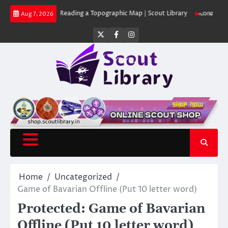
Skip
Library
Reading a Topographic Map | Scout Library
പാദമുദ്രകൾ വിടരുത്
Aug 7, 2026
to
content
Twitter
Facebook
Instagram
Home
Uncategorized
Game of Bavarian Offline (Put 10 letter word)
Protected: Game of Bavarian
Offline (Put 10 letter word)