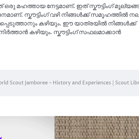
 ഒരു മഹത്തായ നേട്ടമാണ്. ഇത് സ്കൗട്ടിംഗ് മൂല്യങ
മാണ്. സ്കൗട്ടിംഗ് വഴി നിങ്ങൾക്ക് സമൂഹത്തിൽ നല
ൂപപ്പെടുത്താനും കഴിയും. ഈ യാത്രയിൽ നിങ്ങൾക്ക്
ർത്താൻ കഴിയും. സ്കൗട്ടിംഗ് സഫലമാക്കാൻ
rld Scout Jamboree – History and Experiences | Scout Lib