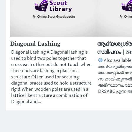
Diagonal Lashing
ആദ്യശുശ്രൂ
സമീപനം | Sc
Diagonal Lashing A Diagonal lashing is
used to bind two poles together that
Also available 
cross each other but do not touch when
ആദ്യശുശ്രൂഷയ്
their ends are lashing in place in a
ആപത്തുകൾ നേരിട
structure.Often used for securing
സഹായിക്കുന്നത
diagonal braces used to hold a structure
അടിസ്ഥാനപരമാ
rigid.When wooden poles are used in a
DRSABC എന്ന
lattice like structure a combination of
Diagonal and…