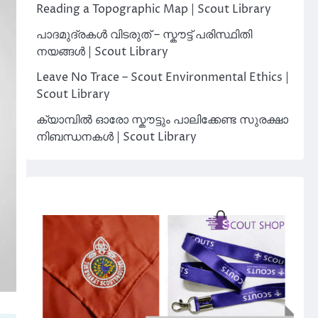
Reading a Topographic Map | Scout Library
പാദമുദ്രകൾ വിടരുത് – സ്കൗട്ട് പരിസ്ഥിതി
നയങ്ങൾ | Scout Library
Leave No Trace – Scout Environmental Ethics |
Scout Library
ക്യാമ്പിൽ ഓരോ സ്കൗട്ടും പാലിക്കേണ്ട സുരക്ഷാ
നിബന്ധനകൾ | Scout Library