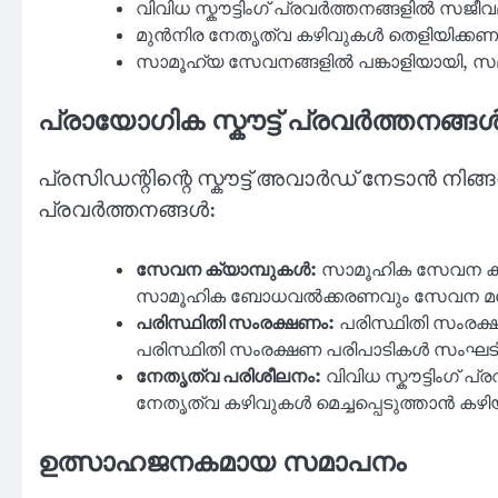
വിവിധ സ്കൗട്ടിംഗ് പ്രവർത്തനങ്ങളിൽ സജീവ
മുൻനിര നേതൃത്വ കഴിവുകൾ തെളിയിക്കണ
സാമൂഹ്യ സേവനങ്ങളിൽ പങ്കാളിയായി, സമൂഹ
പ്രായോഗിക സ്കൗട്ട് പ്രവർത്തനങ്ങ
പ്രസിഡന്റിന്റെ സ്കൗട്ട് അവാർഡ് നേടാൻ നിങ്ങൾ
പ്രവർത്തനങ്ങൾ:
സേവന ക്യാമ്പുകൾ:
സാമൂഹിക സേവന ക്യാ
സാമൂഹിക ബോധവൽക്കരണവും സേവന മനോ
പരിസ്ഥിതി സംരക്ഷണം:
പരിസ്ഥിതി സംരക്ഷണ
പരിസ്ഥിതി സംരക്ഷണ പരിപാടികൾ സംഘടിപ്
നേതൃത്വ പരിശീലനം:
വിവിധ സ്കൗട്ടിംഗ്
നേതൃത്വ കഴിവുകൾ മെച്ചപ്പെടുത്താൻ കഴി
ഉത്സാഹജനകമായ സമാപനം