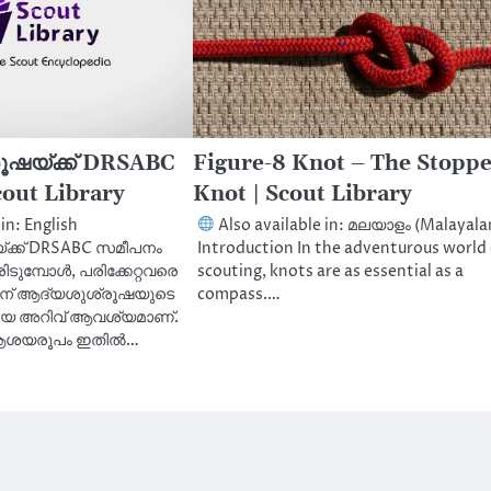
ഷയ്ക്ക് DRSABC
Figure-8 Knot – The Stopp
out Library
Knot | Scout Library
in: English
Also available in: മലയാളം (Malayal
ക്ക് DRSABC സമീപനം
Introduction In the adventurous world 
ുമ്പോൾ, പരിക്കേറ്റവരെ
scouting, knots are as essential as a
ിന് ആദ്യശുശ്രൂഷയുടെ
compass.…
യ അറിവ് ആവശ്യമാണ്.
 ആശയരൂപം ഇതിൽ…