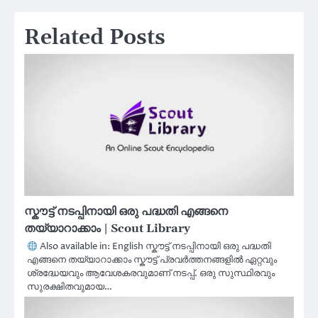
Related Posts
സ്കൗട്ട് നടപ്പിനായി ഒരു പദ്ധതി എങ്ങനെ
തയ്യാറാക്കാം | Scout Library
Also available in: English സ്കൗട്ട് നടപ്പിനായി ഒരു പദ്ധതി
എങ്ങനെ തയ്യാറാക്കാം സ്കൗട്ട് പ്രവർത്തനങ്ങളിൽ ഏറ്റവും
ശ്രദ്ധേയവും ആവേശകരവുമാണ് നടപ്പ്. ഒരു സുസ്ഥിരവും
സുരക്ഷിതവുമായ…