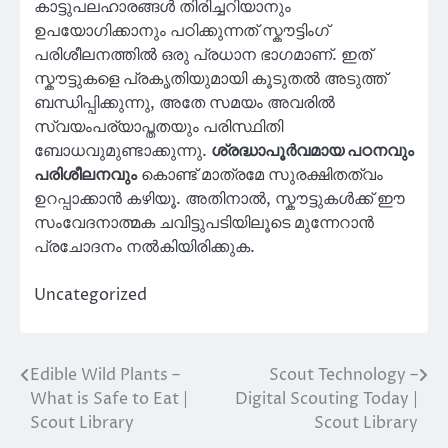
കാട്ടുപലഹാരങ്ങൾ തിരിച്ചറിയാനും
ഉപയോഗിക്കാനും പഠിക്കുന്നത് സ്കൗട്ടിംഗ്
പരിശീലനത്തിൽ ഒരു പ്രധാന ഭാഗമാണ്. ഇത്
സ്കൗട്ടുകളെ പ്രകൃതിയുമായി കൂടുതൽ അടുത്ത്
ബന്ധിപ്പിക്കുന്നു, അതേ സമയം അവരിൽ
സ്വയംപര്യാപ്തതയും പരിസ്ഥിതി
ബോധവുമുണ്ടാക്കുന്നു.
ശ്രദ്ധാപൂർവമായ പഠനവും
പരിശീലനവും
കൊണ്ട് മാത്രമേ സുരക്ഷിതത്വം
ഉറപ്പാക്കാൻ കഴിയൂ. അതിനാൽ, സ്കൗട്ടുകൾക്ക് ഈ
സംവേദനാത്മക ചവിട്ടുപടിയിലൂടെ മുന്നേറാൻ
പ്രചോദനം നൽകിയിരിക്കുക.
Uncategorized
Edible Wild Plants –
Scout Technology –
Post
What is Safe to Eat |
Digital Scouting Today |
navigation
Scout Library
Scout Library