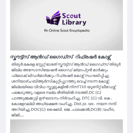
സ്കൗട്ട്സ് ആൻഡ് ഗൈഡ്സ് റിഫ്രഷർ കോഴ്സ്
തിരൂർ:കേരള സ്റ്റേറ്റ് ഭാരത് സ്കൗട്ട്സ് ആൻഡ് ഗൈഡ്സ് തിരൂർ
ജില്ല അസോസിയേഷൻ ഗൈഡ് ക്യാപ്റ്റൻ മാർക്കും
ഫ്ലോക് ലിഡർമാർക്കും റിഫ്രഷർ കോഴ്സ് സംഘടിപ്പിച്ചു.
ശനിയാഴ്ച ബിആർസികുറ്റിപ്പുറത്തു വെച്ച് നടന്ന കോഴ്സ്.
ജില്ലയിലെ വിവിധ സ്കൂളുകളിൽ നിന്ന് 130 യൂണിറ്റ് ലീഡേഴ്സ്
പങ്കെടുത്തു.വളരെ നല്ല രീതിയിൽ നടത്തി.DC (G)
പാത്തുമ്മക്കുട്ടി ഉദ്ഘാടനം നിർവഹിച്ചു. DTC (G) വി. കെ .
കോമളവല്ലി അധ്യക്ഷത വഹിച്ചു. Dist.Jo. sec. നയന നന്ദി
അറിയിച്ചു.DOC(G) ഷൈബി. ജെ .പാലക്കൽ,DC(B) വഹീദ,
ജിജി,…