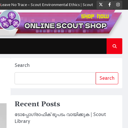
Twitter
Faceboo
Ins
Trace – Scout Environmental Ethics | Scout Library
ക്യാമ്പിൽ ഓരോ സ്
Search
Search
Recent Posts
ടോപ്പോഗ്രാഫിക് ഭൂപടം വായിക്കുക | Scout
Library