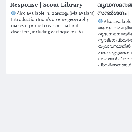
Response | Scout Library
വൃദ്ധസദനങ്ങ
സന്ദർശനം | 
Also available in: മലയാളം (Malayalam)
Introduction India’s diverse geography
Also available 
makes it prone to various natural
ആശുപത്രികളിലേ
disasters, including earthquakes. As…
വൃദ്ധസദനങ്ങളില
സ്കൗട്ടിംഗ് പ്രവ
യുവാവസ്ഥയിൽ 
പകരപ്പെട്ടുകൊ
നടത്താൻ പ്രേരിപ്
പ്രവർത്തനങ്ങ