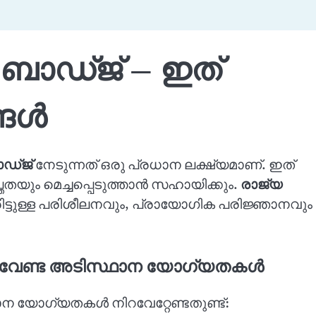
ബാഡ്ജ് – ഇത്
്ങൾ
ഡ്ജ്
നേടുന്നത് ഒരു പ്രധാന ലക്ഷ്യമാണ്. ഇത്
തയും മെച്ചപ്പെടുത്താൻ സഹായിക്കും.
രാജ്യ
്ടുള്ള പരിശീലനവും, പ്രായോഗിക പരിജ്ഞാനവും
ൻ വേണ്ട അടിസ്ഥാന യോഗ്യതകൾ
ന യോഗ്യതകൾ നിറവേറ്റേണ്ടതുണ്ട്: