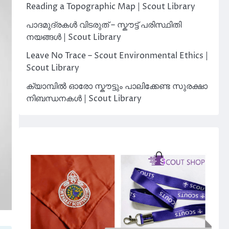
Reading a Topographic Map | Scout Library
പാദമുദ്രകൾ വിടരുത് – സ്കൗട്ട് പരിസ്ഥിതി
നയങ്ങൾ | Scout Library
Leave No Trace – Scout Environmental Ethics |
Scout Library
ക്യാമ്പിൽ ഓരോ സ്കൗട്ടും പാലിക്കേണ്ട സുരക്ഷാ
നിബന്ധനകൾ | Scout Library