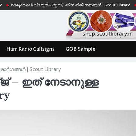
ുദ്രകൾ വിടരുത് – സ്കൗട്ട് പരിസ്ഥിതി നയങ്ങൾ | Scout Library
Leave No 
Ham Radio Callsigns
GOB Sample
ാർഗങ്ങൾ | Scout Library
് – ഇത് നേടാനുള്ള
ry