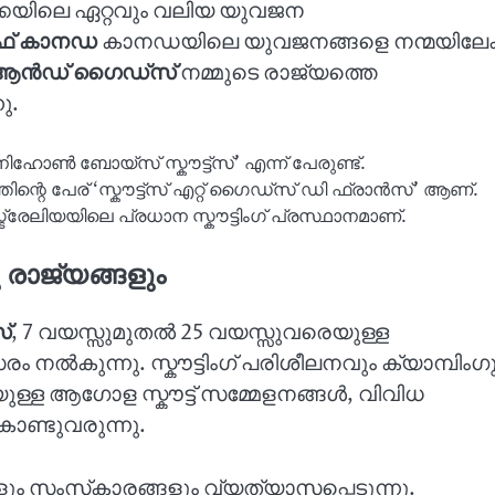
്കയിലെ ഏറ്റവും വലിയ യുവജന
ഓഫ് കാനഡ
കാനഡയിലെ യുവജനങ്ങളെ നന്മയിലേക്
്സ് ആൻഡ് ഗൈഡ്സ്
നമ്മുടെ രാജ്യത്തെ
ു.
 ‘നിഹോൺ ബോയ്സ് സ്കൗട്ട്സ്’ എന്ന് പേരുണ്ട്.
തിന്റെ പേര് ‘സ്കൗട്ട്‌സ് എറ്റ് ഗൈഡ്സ് ഡി ഫ്രാൻസ്’ ആണ്.
്ട്രേലിയയിലെ പ്രധാന സ്കൗട്ടിംഗ് പ്രസ്ഥാനമാണ്.
റു രാജ്യങ്ങളും
്
, 7 വയസ്സുമുതൽ 25 വയസ്സുവരെയുള്ള
നൽകുന്നു. സ്കൗട്ടിംഗ് പരിശീലനവും ക്യാമ്പിംഗു
്ള ആഗോള സ്കൗട്ട് സമ്മേളനങ്ങൾ, വിവിധ
 കൊണ്ടുവരുന്നു.
കളും സംസ്‌കാരങ്ങളും വ്യത്യാസപ്പെടുന്നു.