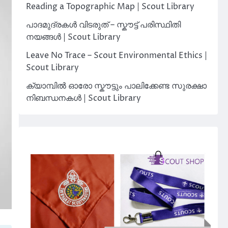
Reading a Topographic Map | Scout Library
പാദമുദ്രകൾ വിടരുത് – സ്കൗട്ട് പരിസ്ഥിതി
നയങ്ങൾ | Scout Library
Leave No Trace – Scout Environmental Ethics |
Scout Library
ക്യാമ്പിൽ ഓരോ സ്കൗട്ടും പാലിക്കേണ്ട സുരക്ഷാ
നിബന്ധനകൾ | Scout Library