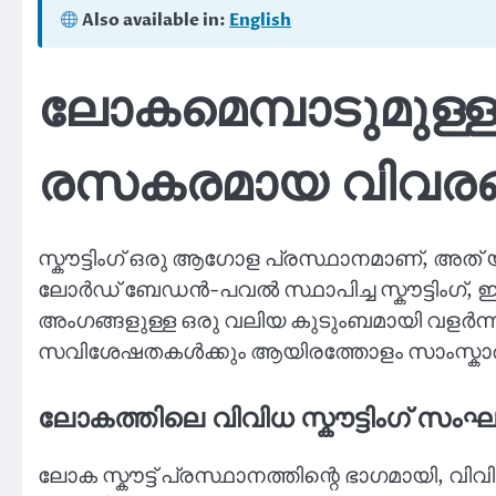
Also available in:
English
ലോകമെമ്പാടുമുള്ള 
രസകരമായ വിവരങ
സ്കൗട്ടിംഗ് ഒരു ആഗോള പ്രസ്ഥാനമാണ്, അത് യുവ
ലോർഡ് ബേഡൻ-പവൽ സ്ഥാപിച്ച സ്കൗട്ടിംഗ്, ഇ
അംഗങ്ങളുള്ള ഒരു വലിയ കുടുംബമായി വളർന്നു. 
സവിശേഷതകൾക്കും ആയിരത്തോളം സാംസ്കാരി
ലോകത്തിലെ വിവിധ സ്കൗട്ടിംഗ് സ
ലോക സ്കൗട്ട് പ്രസ്ഥാനത്തിന്റെ ഭാഗമായി, വി