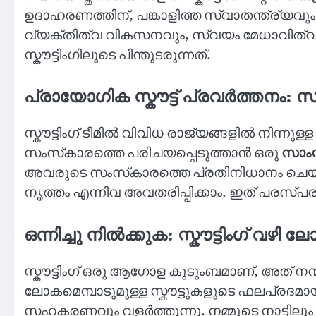
ഉദാഹരണത്തിന്, പങ്കാളിത്ത സ്വാതന്ത്ര്യ
വ്യക്തിത്വ വികസനവും, സ്വയം മേധാവിത്വവ
സ്കൗട്ടിംഗിലൂടെ പിന്തുടരുന്നത്.
പ്രായോഗിക സ്കൗട്ട് പ്രവർത്തനം:
സ്കൗട്ടിംഗ് ടീമിൽ വിവിധ രാജ്യങ്ങളിൽ നിന്ന
സംസ്‌കാരത്തെ പരിചയപ്പെടുത്താൻ ഒരു
സാംസ
അവരുടെ സംസ്‌കാരത്തെ പ്രതിനിധാനം ചെയ്യ
നൃത്തം എന്നിവ അവതരിപ്പിക്കാം. ഇത് പര
ഒന്നിച്ചു നിൽക്കുക: സ്കൗട്ടിംഗ് വഴി 
സ്കൗട്ടിംഗ് ഒരു ആഗോള കുടുംബമാണ്, അത് നന്മ
ലോകമെമ്പാടുമുള്ള സ്കൗട്ടുകളുടെ ഫലപ്രദ
സഹകരണവും വളർത്തുന്നു. നമ്മുടെ നാട്ടിലു