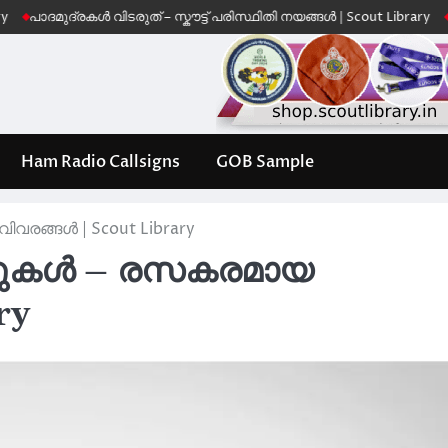
ദ്രകൾ വിടരുത് – സ്കൗട്ട് പരിസ്ഥിതി നയങ്ങൾ | Scout Library
Leave No 
Ham Radio Callsigns
GOB Sample
ിവരങ്ങൾ | Scout Library
ട്ടുകൾ – രസകരമായ
ry