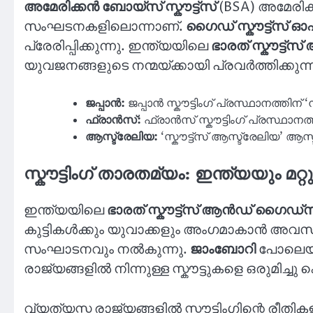
അമേരിക്കൻ ബോയ്സ് സ്കൗട്ട്സ്
(BSA) അമേരിക
സംഘടനകളിലൊന്നാണ്.
ഗൈഡ് സ്കൗട്ട്സ് 
പ്രേരിപ്പിക്കുന്നു. ഇന്ത്യയിലെ
ഭാരത് സ്കൗട്ട
യുവജനങ്ങളുടെ നന്മയ്ക്കായി പ്രവർത്തിക്കുന്ന
ജപ്പാൻ:
ജപ്പാൻ സ്കൗട്ടിംഗ് പ്രസ്ഥാനത്തിന്
ഫ്രാൻസ്:
ഫ്രാൻസ് സ്കൗട്ടിംഗ് പ്രസ്ഥാനത്
ആസ്ട്രേലിയ:
‘സ്കൗട്ട്സ് ആസ്ട്രേലിയ’ ആസ
സ്കൗട്ടിംഗ് താരതമ്യം: ഇന്ത്യയും മറ്
ഇന്ത്യയിലെ
ഭാരത് സ്കൗട്ട്സ് ആൻഡ് ഗൈഡ്സ
കുട്ടികൾക്കും യുവാക്കളും അംഗമാകാൻ അവസരം 
സംഘാടനവും നൽകുന്നു.
ജാംബോറി
പോലെയുള
രാജ്യങ്ങളിൽ നിന്നുള്ള സ്കൗട്ടുകളെ ഒരുമിച്ചു
വ്യത്യസ്ത രാജ്യങ്ങളിൽ സ്കൗട്ടിംഗിന്റെ രീതി