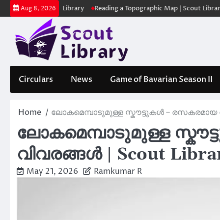
Skip
ക | Scout Library
Reading a Topographic Map | Scout Library
പാദമു
Aug 8, 2026
to
content
Circulars
News
Game of Bavarian Season II
Home
ലോകമെമ്പാടുമുള്ള സ്കൗട്ടുകൾ – രസകരമായ വ
ലോകമെമ്പാടുമുള്ള സ്കൗ
വിവരങ്ങൾ | Scout Libra
May 21, 2026
Ramkumar R