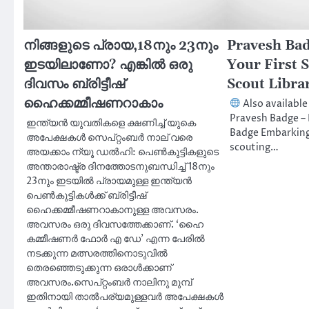
നിങ്ങളുടെ പ്രായ,18നും 23നും
Pravesh Bad
ഇടയിലാണോ? എങ്കില്‍ ഒരു
Your First 
ദിവസം ബ്രിട്ടീഷ്
Scout Libra
ഹൈക്കമ്മീഷണറാകാം
Also availabl
Pravesh Badge – 
ഇന്ത്യന്‍ യുവതികളെ ക്ഷണിച്ച് യുകെ
Badge Embarking
അപേക്ഷകള്‍ സെപ്റ്റംബര്‍ നാല് വരെ
scouting…
അയക്കാം ന്യൂ ഡൽഹി: പെണ്‍കുട്ടികളുടെ
അന്താരാഷ്ട്ര ദിനത്തോടനുബന്ധിച്ച് 18നും
23നും ഇടയില്‍ പ്രായമുള്ള ഇന്ത്യന്‍
പെണ്‍കുട്ടികള്‍ക്ക് ബ്രിട്ടീഷ്
ഹൈക്കമ്മീഷണറാകാനുള്ള അവസരം.
അവസരം ഒരു ദിവസത്തേക്കാണ്. ‘ഹൈ
കമ്മീഷണര്‍ ഫോര്‍ എ ഡേ’ എന്ന പേരില്‍
നടക്കുന്ന മത്സരത്തിനൊടുവില്‍
തെരഞ്ഞെടുക്കുന്ന ഒരാൾക്കാണ്
അവസരം.സെപ്റ്റംബര്‍ നാലിനു മുമ്പ്
ഇതിനായി താല്‍പര്യമുള്ളവര്‍ അപേക്ഷകള്‍