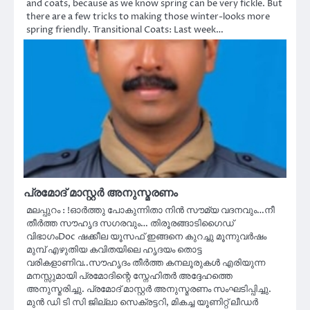
and coats, because as we know spring can be very fickle. But
there are a few tricks to making those winter-looks more
spring friendly. Transitional Coats: Last week…
പ്രമോദ് മാസ്റ്റർ അനുസ്മരണം
മലപ്പുറം : !ഓർത്തു പോകുന്നിതാ നിൻ സൗമ്യ വദനവും…നീ
തീർത്ത സൗഹൃദ സഗരവും… തിരൂരങ്ങാടിഗൈഡ്
വിഭാഗംDoc ഷക്കീല യൂസഫ് ഇങ്ങനെ കുറച്ചു മൂന്നുവർഷം
മുമ്പ് എഴുതിയ കവിതയിലെ ഹൃദയം തൊട്ട
വരികളാണിവ..സൗഹൃദം തീർത്ത കനലൂരുകൾ എരിയുന്ന
മനസ്സുമായി പ്രമോദിന്റെ സ്നേഹിതർ അദ്ദേഹത്തെ
അനുസ്മരിച്ചു. പ്രമോദ് മാസ്റ്റർ അനുസ്മരണം സംഘടിപ്പിച്ചു.
മുൻ ഡി ടി സി ജില്ലാ സെക്രട്ടറി, മികച്ച യൂണിറ്റ് ലീഡർ