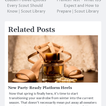
Baden Powell Quotes
Pravesh Test – What to
Post
Every Scout Should
Expect and How to
navigation
Know | Scout Library
Prepare | Scout Library
Related Posts
New Party-Ready Platform Heels
Now that spring is finally here, it’s time to start
transitioning your wardrobe from winter into the current
season. That doesn’t necessarily mean put away all sweaters