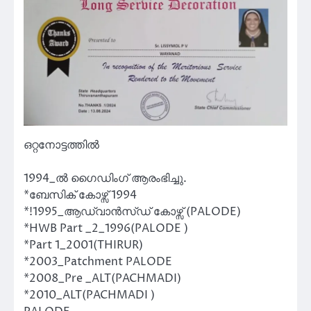
ഒറ്റനോട്ടത്തിൽ
1994_ൽ ഗൈഡിംഗ് ആരംഭിച്ചു.
*ബേസിക് കോഴ്സ് 1994
*!1995_ആഡ്വാൻസ്ഡ് കോഴ്സ് (PALODE)
*HWB Part _2_1996(PALODE )
*Part 1_2001(THIRUR)
*2003_Patchment PALODE
*2008_Pre _ALT(PACHMADI)
*2010_ALT(PACHMADI )