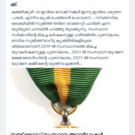
ക്ക്.
കഞ്ഞിക്കുഴി: ദാ ഇവിടെ നോക്ക് നമ്മൾ ഇന്നു ഇവിടെ വഴുതന
,പയർ, എന്നിവ കൃഷി ചെയ്യാൻ പോവാണ്…. സ്വതസിദ്ധ
ശൈലിയിൽ സുജിത്ത് തൻറെ വെറൈറ്റി ഫാർമർ എന്ന
യൂട്യൂബ് ചാനലിൽ പറഞ്ഞു തുടങ്ങുന്നു. സംസ്ഥാന
സർക്കാരിന്റെ മികച്ച കർഷകനുള്ള ഹരിതമിത്ര പുരസ്‌കാരം
നേടിയ സുജിത്ത്‌ വേറിട്ട കൃഷിരീതികളിലൂടെ
ശ്രദ്ധേയനാണ്‌.2014 ല്‍ സംസ്ഥാനത്തെ മികച്ച
യുവകര്‍ഷകനുളള പുരസ്‌കാരം , 2021 ല്‍ സംസ്ഥാന യുവജന
ക്ഷേമ ബോര്‍ഡിന്റെ പുരസ്‌കാരം, 2023 ല്‍ സംസ്ഥാന
യുവജന കമ്മീഷന്റെ യൂത്ത് ഐക്കണ്‍…
സ്കൗട്ട് ഗൈഡ് സംസ്ഥാന അവാർഡുകൾ