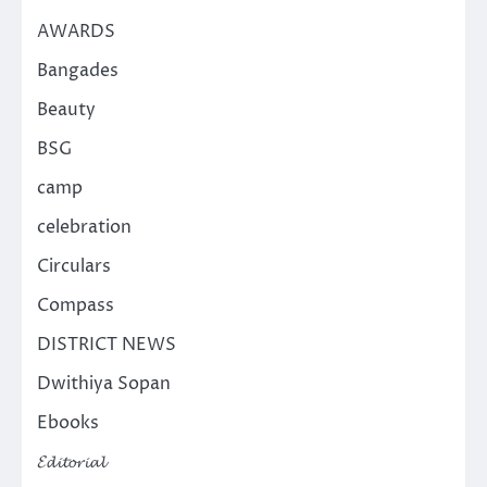
AWARDS
Bangades
Beauty
BSG
camp
celebration
Circulars
Compass
DISTRICT NEWS
Dwithiya Sopan
Ebooks
𝓔𝓭𝓲𝓽𝓸𝓻𝓲𝓪𝓵