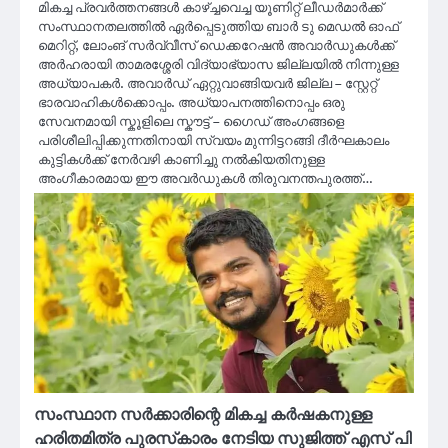
മികച്ച പ്രവര്‍ത്തനങ്ങള്‍ കാഴ്ച്ചവെച്ച യൂണിറ്റ് ലീഡര്‍മാര്‍ക്ക്
സംസ്ഥാനതലത്തില്‍ ഏര്‍പ്പെടുത്തിയ ബാര്‍ ടു മെഡല്‍ ഓഫ്
മെറിറ്റ്, ലോംങ് സര്‍വ്വീസ് ഡെക്കറേഷന്‍ അവാര്‍ഡുകള്‍ക്ക്
അര്‍ഹരായി താമരശ്ശേരി വിദ്യാഭ്യാസ ജില്ലയില്‍ നിന്നുള്ള
അധ്യാപകര്‍. അവാര്‍ഡ് ഏറ്റുവാങ്ങിയവര്‍ ജില്ല – സ്റ്റേറ്റ്
ഭാരവാഹികള്‍ക്കൊപ്പം. അധ്യാപനത്തിനൊപ്പം ഒരു
സേവനമായി സ്കൂളിലെ സ്കൗട്ട് – ഗൈഡ് അംഗങ്ങളെ
പരിശീലിപ്പിക്കുന്നതിനായി സ്വയം മുന്നിട്ടറങ്ങി ദീര്‍ഘകാലം
കുട്ടികള്‍ക്ക് നേര്‍വഴി കാണിച്ചു നല്‍കിയതിനുള്ള
അംഗീകാരമായ ഈ അവര്‍ഡുകള്‍ തിരുവനന്തപുരത്ത്…
സംസ്ഥാന സർക്കാരിന്റെ മികച്ച കർഷകനുള്ള
ഹരിതമിത്ര പുരസ്‌കാരം നേടിയ സുജിത്ത് എസ് പി