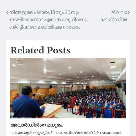
നിങ്ങളുടെ പ്രായ,18നും 23നും
ജില്ലാ
Post
ഇടയിലാണോ? എങ്കില്‍ ഒരു ദിവസം
കൗൺസിൽ
navigation
ബ്രിട്ടീഷ് ഹൈക്കമ്മീഷണറാകാം
Related Posts
അവാര്‍ഡിന്‍റെ മധുരം.
താമരശ്ശേരി : സ്കൗട്ടിംഗ് – ഗൈഡിംഗ് രംഗത്ത് ദീര്‍ഘകാലത്തെ