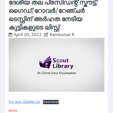
ദേശീയ തല പ്രസിഡന്റ്‌ സ്കൗട്ട്/
ഗൈഡ്/റോവർ/റേഞ്ചർ
ടെസ്റ്റിന് അർഹത നേടിയ
കുട്ടികളുടെ ലിസ്റ്റ്
April 20, 2022
Ramkumar R
Pre Test- Eligible List
Download
NEWS