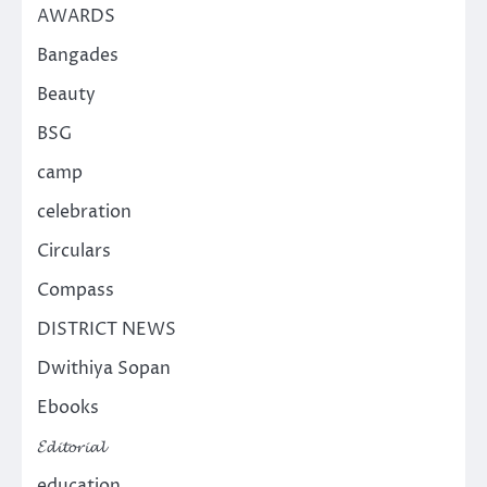
AWARDS
Bangades
Beauty
BSG
camp
celebration
Circulars
Compass
DISTRICT NEWS
Dwithiya Sopan
Ebooks
𝓔𝓭𝓲𝓽𝓸𝓻𝓲𝓪𝓵
education