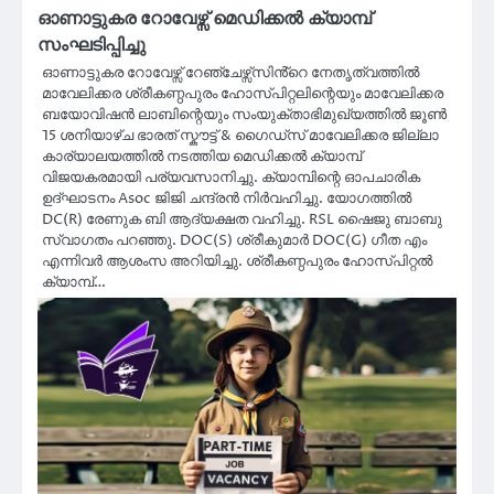
ഓണാട്ടുകര റോവേഴ്സ് മെഡിക്കൽ ക്യാമ്പ്
സംഘടിപ്പിച്ചു
ഓണാട്ടുകര റോവേഴ്സ് റേഞ്ചേഴ്സ്സിൻ്റെ നേതൃത്വത്തിൽ
മാവേലിക്കര ശ്രീകണ്ഠപുരം ഹോസ്‌പിറ്റലിന്റെയും മാവേലിക്കര
ബയോവിഷൻ ലാബിന്റെയും സംയുക്താഭിമുഖ്യത്തിൽ ജൂൺ
15 ശനിയാഴ്ച ഭാരത് സ്കൗട്ട് & ഗൈഡ്സ് മാവേലിക്കര ജില്ലാ
കാര്യാലയത്തിൽ നടത്തിയ മെഡിക്കൽ ക്യാമ്പ്
വിജയകരമായി പര്യവസാനിച്ചു. ക്യാമ്പിന്റെ ഓപചാരിക
ഉദ്ഘാടനം Asoc ജിജി ചന്ദ്രൻ നിർവഹിച്ചു. യോഗത്തിൽ
DC(R) രേണുക ബി ആദ്യക്ഷത വഹിച്ചു. RSL ഷൈജു ബാബു
സ്വാഗതം പറഞ്ഞു. DOC(S) ശ്രീകുമാർ DOC(G) ഗീത എം
എന്നിവർ ആശംസ അറിയിച്ചു. ശ്രീകണ്ഠപുരം ഹോസ്‌പിറ്റൽ
ക്യാമ്പ്…