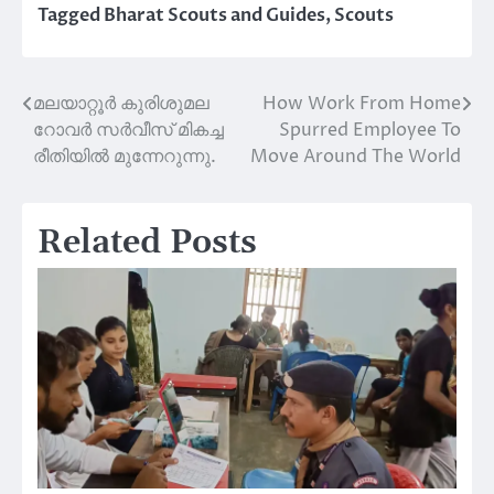
Tagged
Bharat Scouts and Guides
,
Scouts
മലയാറ്റൂർ കുരിശുമല
How Work From Home
Post
റോവർ സർവീസ് മികച്ച
Spurred Employee To
navigation
രീതിയിൽ മുന്നേറുന്നു.
Move Around The World
Related Posts