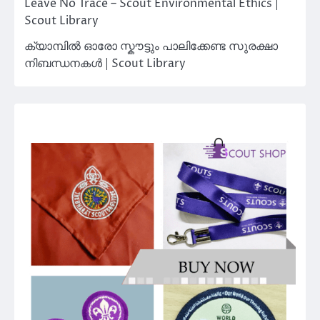
Leave No Trace – Scout Environmental Ethics |
Scout Library
ക്യാമ്പിൽ ഓരോ സ്കൗട്ടും പാലിക്കേണ്ട സുരക്ഷാ
നിബന്ധനകൾ | Scout Library