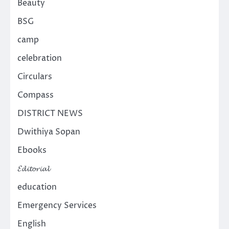
Beauty
BSG
camp
celebration
Circulars
Compass
DISTRICT NEWS
Dwithiya Sopan
Ebooks
𝓔𝓭𝓲𝓽𝓸𝓻𝓲𝓪𝓵
education
Emergency Services
English