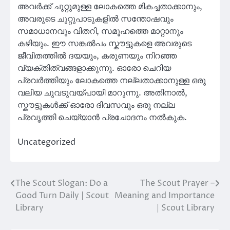
അവർക്ക് ചുറ്റുമുള്ള ലോകത്തെ മികച്ചതാക്കാനും,
അവരുടെ ചുറ്റുപാടുകളിൽ സന്തോഷവും
സമാധാനവും വിതറി, സമൂഹത്തെ മാറ്റാനും
കഴിയും. ഈ സങ്കൽപം സ്കൗട്ടുകളെ അവരുടെ
ജീവിതത്തിൽ ദയയും, കരുണയും നിറഞ്ഞ
വ്യക്തിത്വങ്ങളാക്കുന്നു. ഓരോ ചെറിയ
പ്രവർത്തിയും ലോകത്തെ നല്ലതാക്കാനുള്ള ഒരു
വലിയ ചുവടുവയ്പായി മാറുന്നു. അതിനാൽ,
സ്കൗട്ടുകൾക്ക് ഓരോ ദിവസവും ഒരു നല്ല
പ്രവൃത്തി ചെയ്യാൻ പ്രചോദനം നൽകുക.
Uncategorized
The Scout Slogan: Do a
The Scout Prayer –
Post
Good Turn Daily | Scout
Meaning and Importance
navigation
Library
| Scout Library