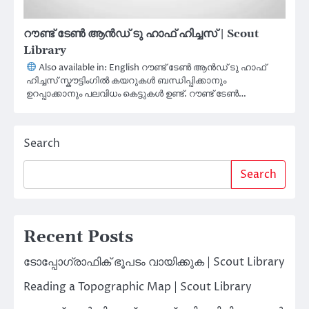
റൗണ്ട് ടേൺ ആൻഡ് ടു ഹാഫ് ഹിച്ചസ് | Scout
Library
Also available in: English റൗണ്ട് ടേൺ ആൻഡ് ടു ഹാഫ്
ഹിച്ചസ് സ്കൗട്ടിംഗിൽ കയറുകൾ ബന്ധിപ്പിക്കാനും
ഉറപ്പാക്കാനും പലവിധം കെട്ടുകൾ ഉണ്ട്. റൗണ്ട് ടേൺ…
Search
Search
Recent Posts
ടോപ്പോഗ്രാഫിക് ഭൂപടം വായിക്കുക | Scout Library
Reading a Topographic Map | Scout Library