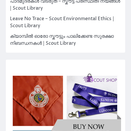
പാദമുദ്രകൾ വിടരുത് – സ്കൗട്ട് പരിസ്ഥിതി നയങ്ങൾ
| Scout Library
Leave No Trace – Scout Environmental Ethics |
Scout Library
ക്യാമ്പിൽ ഓരോ സ്കൗട്ടും പാലിക്കേണ്ട സുരക്ഷാ
നിബന്ധനകൾ | Scout Library