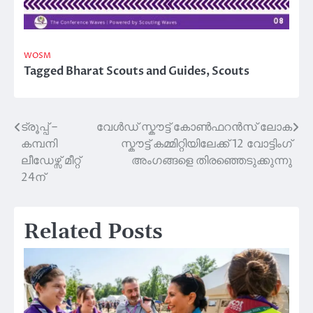
WOSM
Tagged
Bharat Scouts and Guides
,
Scouts
ട്രൂപ്പ് –
വേൾഡ് സ്കൗട്ട് കോൺഫറൻസ് ലോക
Post
കമ്പനി
സ്കൗട്ട് കമ്മിറ്റിയിലേക്ക് 12 വോട്ടിംഗ്
navigation
ലീഡേഴ്സ് മീറ്റ്
അംഗങ്ങളെ തിരഞ്ഞെടുക്കുന്നു
24ന്
Related Posts