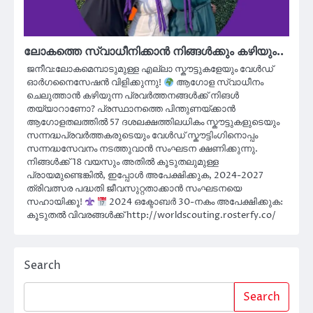
ലോകത്തെ സ്വാധീനിക്കാൻ നിങ്ങൾക്കും കഴിയും..
ജനീവ:ലോകമെമ്പാടുമുള്ള എല്ലാ സ്കൗട്ടുകളേയും വേൾഡ്
ഓർഗനൈസേഷൻ വിളിക്കുന്നു!
ആഗോള സ്വാധീനം
ചെലുത്താൻ കഴിയുന്ന പ്രവർത്തനങ്ങൾക്ക് നിങൾ
തയ്യാറാണോ? പ്രസ്ഥാനത്തെ പിന്തുണയ്ക്കാൻ
ആഗോളതലത്തിൽ 57 ദശലക്ഷത്തിലധികം സ്കൗട്ടുകളുടെയും
സന്നദ്ധപ്രവർത്തകരുടെയും വേൾഡ് സ്കൗട്ടിംഗിനൊപ്പം
സന്നദ്ധസേവനം നടത്തുവാൻ സംഘടന ക്ഷണിക്കുന്നു.
നിങ്ങൾക്ക് 18 വയസും അതിൽ കൂടുതലുമുള്ള
പ്രായമുണ്ടെങ്കിൽ, ഇപ്പോൾ അപേക്ഷിക്കുക, 2024-2027
ത്രിവത്സര പദ്ധതി ജീവസുറ്റതാക്കാൻ സംഘടനയെ
സഹായിക്കൂ!
2024 ഒക്ടോബർ 30-നകം അപേക്ഷിക്കുക:
കൂടുതൽ വിവരങ്ങൾക്ക് http://worldscouting.rosterfy.co/
Search
Search