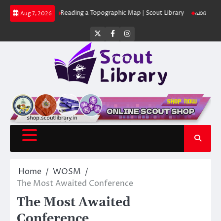
Skip
ibrary
Reading a Topographic Map | Scout Library
പാദമുദ്രകൾ വിടരുത് –
Aug 7, 2026
to
content
Twitter
Facebook
Instagram
Home
WOSM
The Most Awaited Conference
The Most Awaited
Conference