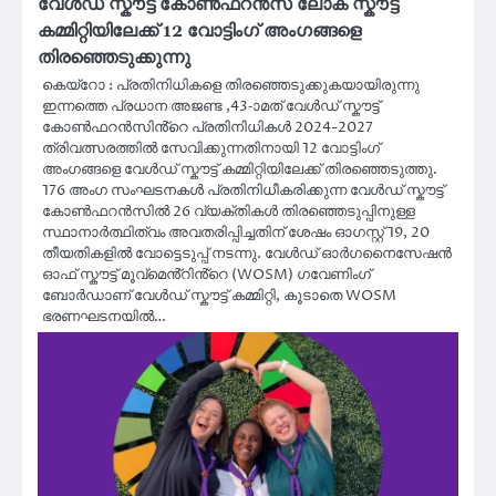
വേൾഡ് സ്കൗട്ട് കോൺഫറൻസ് ലോക സ്കൗട്ട്
കമ്മിറ്റിയിലേക്ക് 12 വോട്ടിംഗ് അംഗങ്ങളെ
തിരഞ്ഞെടുക്കുന്നു
കെയ്റോ : പ്രതിനിധികളെ തിരഞ്ഞെടുക്കുകയായിരുന്നു
ഇന്നത്തെ പ്രധാന അജണ്ട ,43-ാമത് വേൾഡ് സ്കൗട്ട്
കോൺഫറൻസിൻ്റെ പ്രതിനിധികൾ 2024-2027
ത്രിവത്സരത്തിൽ സേവിക്കുന്നതിനായി 12 വോട്ടിംഗ്
അംഗങ്ങളെ വേൾഡ് സ്കൗട്ട് കമ്മിറ്റിയിലേക്ക് തിരഞ്ഞെടുത്തു.
176 അംഗ സംഘടനകൾ പ്രതിനിധീകരിക്കുന്ന വേൾഡ് സ്കൗട്ട്
കോൺഫറൻസിൽ 26 വ്യക്തികൾ തിരഞ്ഞെടുപ്പിനുള്ള
സ്ഥാനാർത്ഥിത്വം അവതരിപ്പിച്ചതിന് ശേഷം ഓഗസ്റ്റ് 19, 20
തീയതികളിൽ വോട്ടെടുപ്പ് നടന്നു. വേൾഡ് ഓർഗനൈസേഷൻ
ഓഫ് സ്കൗട്ട് മൂവ്‌മെൻ്റിൻ്റെ (WOSM) ഗവേണിംഗ്
ബോർഡാണ് വേൾഡ് സ്കൗട്ട് കമ്മിറ്റി, കൂടാതെ WOSM
ഭരണഘടനയിൽ…