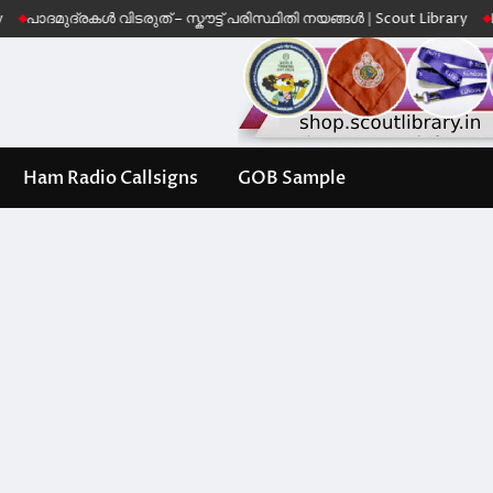
ദ്രകൾ വിടരുത് – സ്കൗട്ട് പരിസ്ഥിതി നയങ്ങൾ | Scout Library
Leave No 
Ham Radio Callsigns
GOB Sample