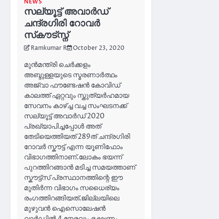
NEWS
സല്യൂട്ട് അവാർഡ്
ചന്ദ്രഗിരി റോവർ
സ്‌കൗട്‌സ്ന്
Ramkumar R
October 23, 2020
മുൻമന്ത്രി ചെർക്കളം
അബ്ദുള്ളയുടെ സ്മരണാർത്ഥം
അജ്‌വാ ഫൗണ്ടേഷൻ കോവിഡ്
കാലത്ത് ഏറ്റവും സ്തുത്യർഹമായ
സേവനം കാഴ്ച്ച വച്ച സംഘടനക്ക്
സല്യൂട്ട് അവാർഡ് 2020
പ്രഖ്യാപിച്ചപ്പോൾ അത്
തേടിയെത്തിയത് 289ത് ചന്ദ്രഗിരി
റോവർ സ്കൗട്ട് എന്ന യൂണിഫോം
വിഭാഗത്തിനാണ്.ലോകം ഭയന്ന്
പുറത്തിറങ്ങാൻ മടിച്ച സമയത്താണ്
സ്കൗട്ട്സ് പ്രസ്ഥാനത്തിന്റെ ഈ
മുതിർന്ന വിഭാഗം സധൈര്യം
രംഗത്തിറങ്ങിയത്.ജില്ലയിലെ
മുഴുവൻ ഐസൊലേഷൻ
വാർഡിൽ 4 നേരവും ഭക്ഷണം