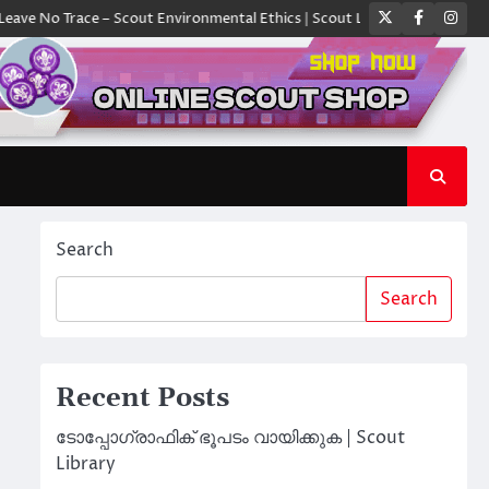
Twitter
Faceboo
Ins
Trace – Scout Environmental Ethics | Scout Library
ക്യാമ്പിൽ ഓരോ സ്
Search
Search
Recent Posts
ടോപ്പോഗ്രാഫിക് ഭൂപടം വായിക്കുക | Scout
Library