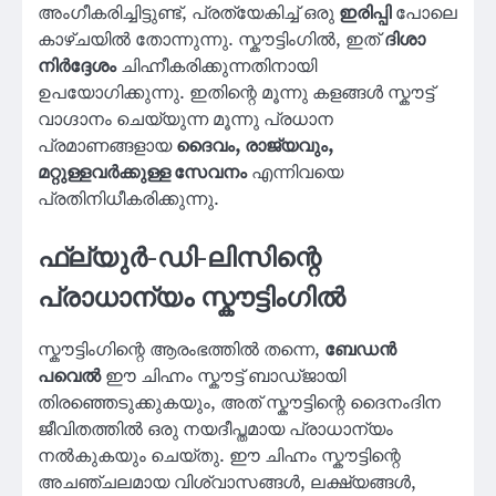
അംഗീകരിച്ചിട്ടുണ്ട്, പ്രത്യേകിച്ച് ഒരു
ഇരിപ്പി
പോലെ
കാഴ്ചയിൽ തോന്നുന്നു. സ്കൗട്ടിംഗിൽ, ഇത്
ദിശാ
നിർദ്ദേശം
ചിഹ്നീകരിക്കുന്നതിനായി
ഉപയോഗിക്കുന്നു. ഇതിന്റെ മൂന്നു കളങ്ങൾ സ്കൗട്ട്
വാഗ്ദാനം ചെയ്യുന്ന മൂന്നു പ്രധാന
പ്രമാണങ്ങളായ
ദൈവം, രാജ്യവും,
മറ്റുള്ളവർക്കുള്ള സേവനം
എന്നിവയെ
പ്രതിനിധീകരിക്കുന്നു.
ഫ്ല്യുർ-ഡി-ലിസിന്റെ
പ്രാധാന്യം സ്കൗട്ടിംഗിൽ
സ്കൗട്ടിംഗിന്റെ ആരംഭത്തിൽ തന്നെ,
ബേഡൻ
പവെൽ
ഈ ചിഹ്നം സ്കൗട്ട് ബാഡ്ജായി
തിരഞ്ഞെടുക്കുകയും, അത് സ്കൗട്ടിന്റെ ദൈനംദിന
ജീവിതത്തിൽ ഒരു നയദീപ്തമായ പ്രാധാന്യം
നൽകുകയും ചെയ്തു. ഈ ചിഹ്നം സ്കൗട്ടിന്റെ
അചഞ്ചലമായ വിശ്വാസങ്ങൾ, ലക്ഷ്യങ്ങൾ,