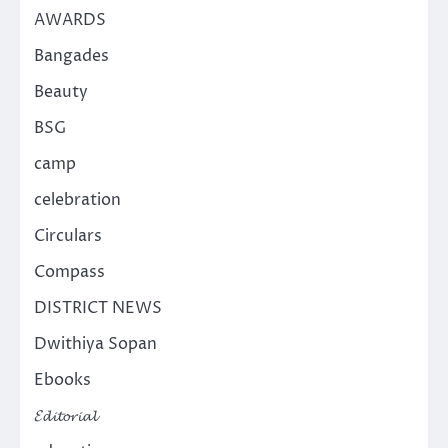
AWARDS
Bangades
Beauty
BSG
camp
celebration
Circulars
Compass
DISTRICT NEWS
Dwithiya Sopan
Ebooks
𝓔𝓭𝓲𝓽𝓸𝓻𝓲𝓪𝓵