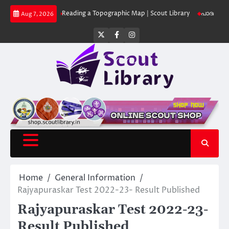
Skip
 Library
Reading a Topographic Map | Scout Library
പാദമുദ്രകൾ വിടരുത്
Aug 7, 2026
to
content
Twitter
Facebook
Instagram
Home
General Information
Rajyapuraskar Test 2022-23- Result Published
Rajyapuraskar Test 2022-23-
Result Published