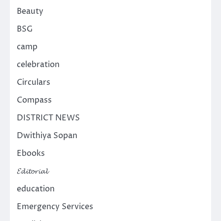
Beauty
BSG
camp
celebration
Circulars
Compass
DISTRICT NEWS
Dwithiya Sopan
Ebooks
𝓔𝓭𝓲𝓽𝓸𝓻𝓲𝓪𝓵
education
Emergency Services