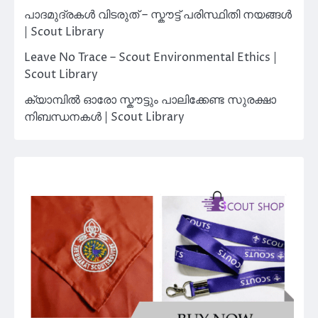
പാദമുദ്രകൾ വിടരുത് – സ്കൗട്ട് പരിസ്ഥിതി നയങ്ങൾ
| Scout Library
Leave No Trace – Scout Environmental Ethics |
Scout Library
ക്യാമ്പിൽ ഓരോ സ്കൗട്ടും പാലിക്കേണ്ട സുരക്ഷാ
നിബന്ധനകൾ | Scout Library