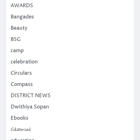
AWARDS
Bangades
Beauty
BSG
camp
celebration
Circulars
Compass
DISTRICT NEWS
Dwithiya Sopan
Ebooks
𝓔𝓭𝓲𝓽𝓸𝓻𝓲𝓪𝓵