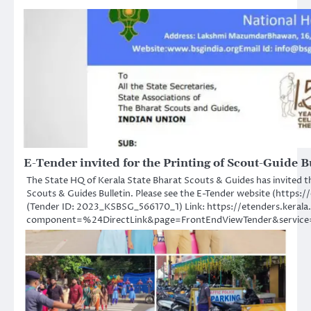
E-Tender invited for the Printing of Scout-Guide B
The State HQ of Kerala State Bharat Scouts & Guides has invited th
Scouts & Guides Bulletin. Please see the E-Tender website (https:/
(Tender ID: 2023_KSBSG_566170_1) Link: https://etenders.kerala
component=%24DirectLink&page=FrontEndViewTender&servi