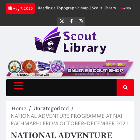
Skip
t Library
Reading a Topographic Map | Scout Library
പാദമുദ്രകൾ വിടരു
Aug 7, 2026
to
content
Twitter
Facebook
Instagram
Home
Uncategorized
NATIONAL ADVENTURE PROGRAMME AT NAI
PACHMARHI FROM OCTOBER-DECEMBER 2021
NATIONAL ADVENTURE