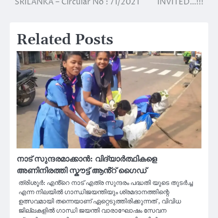
SRILANKA – Circular No : 71/2021
INVITED…!!!
Related Posts
നാട് സുന്ദരമാക്കാൻ: വിദ്യാർത്ഥികളെ
അണിനിരത്തി സ്കൗട്ട് ആൻ്റ് ഗൈഡ്
ത്രിശൂർ: എൻ്റെ നാട് എത്ര സുന്ദരം പദ്ധതി യുടെ തുടർച്ച
എന്ന നിലയിൽ ഗാന്ധിജയന്തിയും ശ്രമദാനത്തിന്റെ
ഉത്സവമായി തന്നെയാണ് ഏറ്റെടുത്തിരിക്കുന്നത് , വിവിധ
ജില്ലകളിൽ ഗാന്ധി ജയന്തി വാരാഘോഷം സേവന