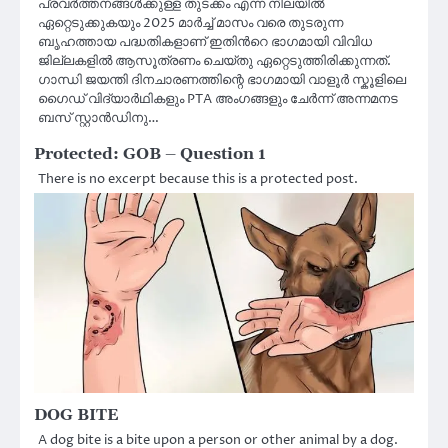
പ്രവർത്തനങ്ങൾക്കുള്ള തുടക്കം എന്ന നിലയിൽ
ഏറ്റെടുക്കുകയും 2025 മാർച്ച് മാസം വരെ തുടരുന്ന
ബൃഹത്തായ പദ്ധതികളാണ് ഇതിൻറെ ഭാഗമായി വിവിധ
ജില്ലകളിൽ ആസൂത്രണം ചെയ്തു ഏറ്റെടുത്തിരിക്കുന്നത്.
ഗാന്ധി ജയന്തി ദിനചാരണത്തിന്റെ ഭാഗമായി വാളൂർ സ്കൂളിലെ
ഗൈഡ് വിദ്യാർഥികളും PTA അംഗങ്ങളും ചേർന്ന് അന്നമനട
ബസ് സ്റ്റാൻഡിനു…
Protected: GOB – Question 1
There is no excerpt because this is a protected post.
DOG BITE
A dog bite is a bite upon a person or other animal by a dog.