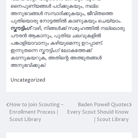
നൈപുണ്യങ്ങൾ പഠിക്കുകയും, നല്ല
അനുഭവങ്ങൾ സമ്പാദിക്കുകയും, ജീവിതത്തെ
പുതിയൊരു നോട്ടത്തിൽ കാണുകയും ചെയ്യാം.
സ്കൗട്ടിംഗ്
വഴി, നിങ്ങൾക്ക് സമൂഹത്തിൽ നല്ലൊരു
പൗരൻ ആകാനും, പുതിയ ചലവുകളിൽ
പങ്കാളിയാവാനും കഴിയുമെന്നു ഉറപ്പാണ്.
ഇന്നുതന്നെ സ്കൗട്ടിംഗ് ലോകത്തേക്ക്
കടന്നുകയറുക, അതിന്റെ അത്ഭുതങ്ങൾ
അനുഭവിക്കുക!
Uncategorized
How to Join Scouting –
Baden Powell Quotes
Post
Enrollment Process |
Every Scout Should Know
navigation
Scout Library
| Scout Library