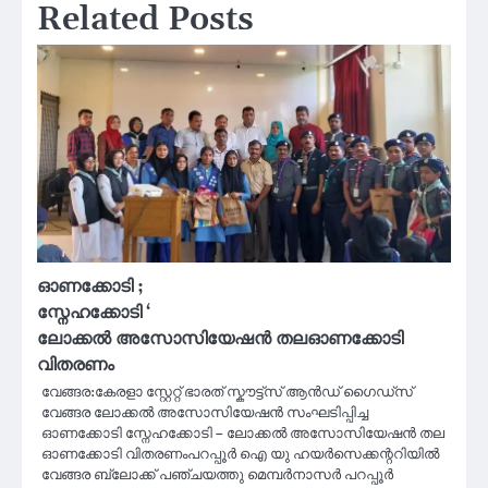
Related Posts
ഓണക്കോടി ;
സ്നേഹക്കോടി ‘
ലോക്കൽ അസോസിയേഷൻ തലഓണക്കോടി
വിതരണം
വേങ്ങര:കേരളാ സ്റ്റേറ്റ് ഭാരത് സ്കൗട്ട്സ് ആൻഡ് ഗൈഡ്സ്
വേങ്ങര ലോക്കൽ അസോസിയേഷൻ സംഘടിപ്പിച്ച
ഓണക്കോടി സ്നേഹക്കോടി – ലോക്കൽ അസോസിയേഷൻ തല
ഓണക്കോടി വിതരണംപറപ്പൂർ ഐ യു ഹയർസെക്കന്ററിയിൽ
വേങ്ങര ബ്ലോക്ക്‌ പഞ്ചയത്തു മെമ്പർനാസർ പറപ്പൂർ