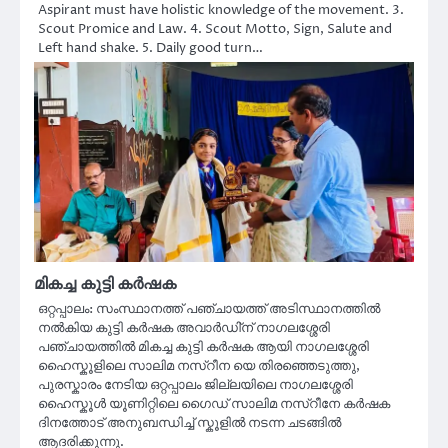
Aspirant must have holistic knowledge of the movement. 3.
Scout Promice and Law. 4. Scout Motto, Sign, Salute and
Left hand shake. 5. Daily good turn…
മികച്ച കുട്ടി കർഷക
ഒറ്റപ്പാലം: സംസ്ഥാനത്ത് പഞ്ചായത്ത് അടിസ്ഥാനത്തിൽ
നൽകിയ കുട്ടി കർഷക അവാർഡി്ന് നാഗലശ്ശേരി
പഞ്ചായത്തിൽ മികച്ച കുട്ടി കർഷക ആയി നാഗലശ്ശേരി
ഹൈസ്കൂളിലെ സാലിമ നസ്റീന യെ തിരഞ്ഞെടുത്തു,
പുരസ്കാരം നേടിയ ഒറ്റപ്പാലം ജില്ലയിലെ നാഗലശ്ശേരി
ഹൈസ്കൂൾ യൂണിറ്റിലെ ഗൈഡ് സാലിമ നസ്റീനേ കർഷക
ദിനത്തോട് അനുബന്ധിച്ച് സ്കൂളിൽ നടന്ന ചടങ്ങിൽ
ആദരിക്കുന്നു.