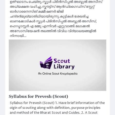
ഉത്ഘാടനം ചെയ്തു.സ്കൂൾ പ്രിൻസിപ്പൽ അബ്ദുൽ അസീസ്
അധ്യക്ഷത വഹിച്ചു.സ്കൗട്ട്സ് ആൻഡ്ഗൈഡ്സ് സ്റ്റേറ്റ്
ഓർഗാനൈസിങ് കമ്മീഷണർ ജിജി
ചന്ദ്രൻമുഖ്യാതിഥിയായിരുന്നു.കുട്ടികൾ ശേഖരിച്ച
ഓണക്കോടികൾ സ്കൂൾ പ്രിൻസിപ്പൽ അബ്ദുൽ അസീസ്,
ഹെഡ്മാസ്റ്റർ എ മമ്മു എന്നിവർ ഏറ്റുവാങ്ങി.ലോക്കൽ
അസോസിയേഷൻ തലത്തിൽ വിവിധ വിദ്യാലയങ്ങളിൽ
നിന്നായി…
Syllabus for Prevesh (Scout)
Syllabus for Prevesh (Scout) 1. Have brief information of the
oigin of scouting along with definition, purpose principles
and method of the Bharat Scout and Guides. 2. A Scout