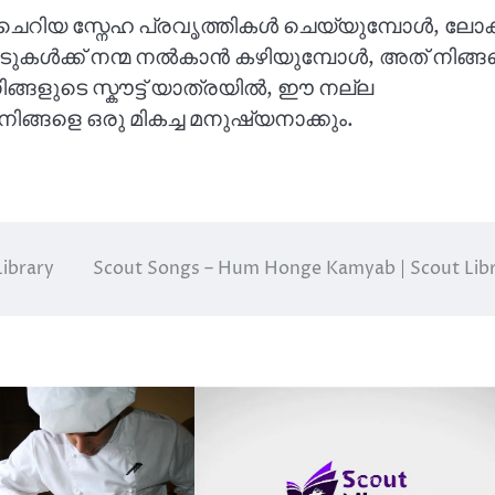
ം ചെറിയ സ്നേഹ പ്രവൃത്തികൾ ചെയ്യുമ്പോൾ, ലോ
ുപാടുകൾക്ക് നന്മ നൽകാൻ കഴിയുമ്പോൾ, അത് നിങ്ങ
 നിങ്ങളുടെ സ്കൗട്ട് യാത്രയിൽ, ഈ നല്ല
ങ്ങളെ ഒരു മികച്ച മനുഷ്യനാക്കും.
Library
Scout Songs – Hum Honge Kamyab | Scout Lib