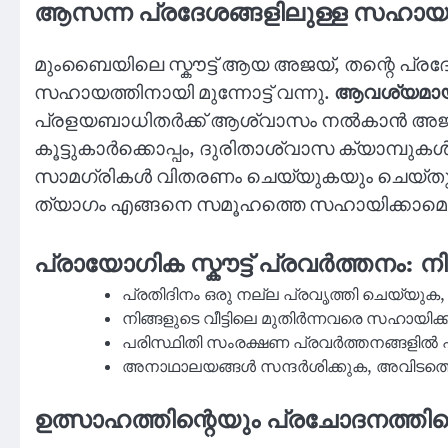
ആസന്ന പ്രദേശങ്ങളിലുള്ള സഹായം: ഒ
മുംബൈയിലെ സ്കൗട്ട് ആയ അജയ്, തന്റെ പ്
സഹായത്തിനായി മുന്നോട്ട് വന്നു.
ആവശ്യമായ 
പ്രളയബാധിതർക്ക് ആശ്വാസം നൽകാൻ അജയ് ശ്ര
കൂട്ടുകാർക്കൊപ്പം, ദുരിതാശ്വാസ ക്യാമ്പുകൾ
സാമഗ്രികൾ വിതരണം ചെയ്യുകയും ചെയ്തു. ഈ
ത്യാഗം എങ്ങനെ സമൂഹത്തെ സഹായിക്കാമെന്ന്
പ്രായോഗിക സ്കൗട്ട് പ്രവർത്തനം: ന
പ്രതിദിനം ഒരു നല്ല പ്രവൃത്തി ചെയ്
നിങ്ങളുടെ വീട്ടിലെ മുതിർന്നവരെ സഹായിക്
പരിസ്ഥിതി സംരക്ഷണ പ്രവർത്തനങ്ങളിൽ പ
അനാഥാലയങ്ങൾ സന്ദർശിക്കുക, അവിടത്തെ 
ഉത്സാഹത്തിന്റെയും പ്രചോദനത്തിന