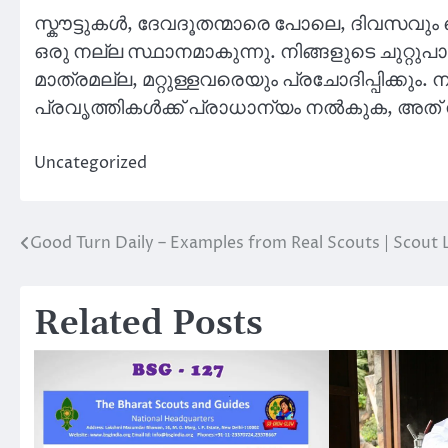
സ്കൗട്ടുകൾ, ദേവദൂതന്മാരെ പോലെ, ദിവസവു
ഒരു നല്ല സ്ഥാനമാകുന്നു. നിങ്ങളുടെ ചുറ്റ
മാത്രമല്ല, മറ്റുള്ളവരെയും പ്രചോദിപ്പിക്കും.
പ്രവൃത്തികൾക്ക് പ്രാധാന്യം നൽകുക, അത് നി
Uncategorized
Good Turn Daily – Examples from Real Scouts | Scout 
Post
navigation
Related Posts