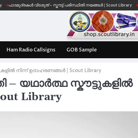
ദ്രകൾ വിടരുത് – സ്കൗട്ട് പരിസ്ഥിതി നയങ്ങൾ | Scout Library
Leave No 
Ham Radio Callsigns
GOB Sample
ടുകളിൽ നിന്ന് ഉദാഹരണങ്ങൾ | Scout Library
ി – യഥാർത്ഥ സ്കൗട്ടുകളിൽ
out Library